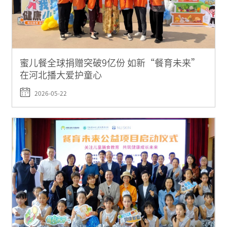
蜜儿餐全球捐赠突破9亿份 如新“餐育未来”
在河北播大爱护童心
2026-05-22