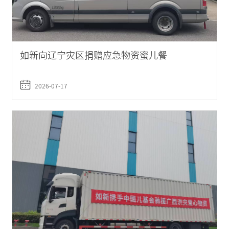
如新向辽宁灾区捐赠应急物资蜜儿餐
2026-07-17