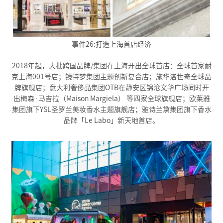
事件26:打造上海首店经济
2018年起，大批跨国品牌/集团在上海开出全球首店：全球首家耐
克上海001号店；镜特梦集团主题创新复合店；施华洛世奇全球品
牌旗舰店；意大利奢侈品集团OTB在静安区锦沧文华广场同时开
出梅森·马吉拉（Maison Margiela） 等四家全球旗舰店；欧莱雅
集团旗下YSL圣罗兰美妆香水主题旗舰店；雅诗兰黛集团旗下香水
品牌「Le Labo」新天地首店。