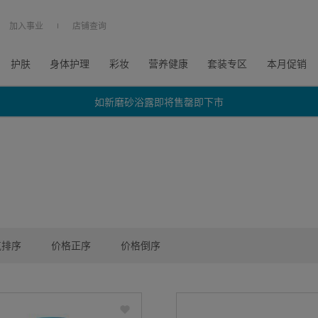
加入事业
店铺查询
护肤
身体护理
彩妆
营养健康
套装专区
本月促销
如新磨砂浴露即将售罄即下市
如新磨砂浴露即将售罄即下市
如新磨砂浴露即将售罄即下市
气排序
价格正序
价格倒序