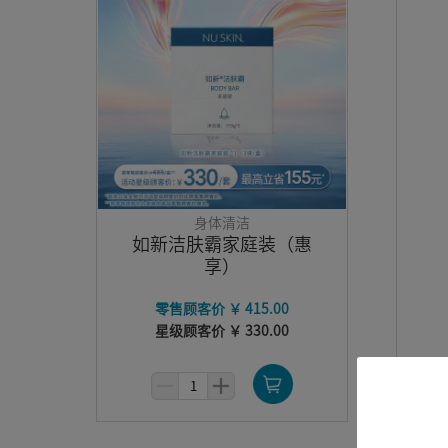
身体清洁
如新洁肤霸家庭装（惠
享）
零售顾客价 ￥ 415.00
星级顾客价 ￥ 330.00