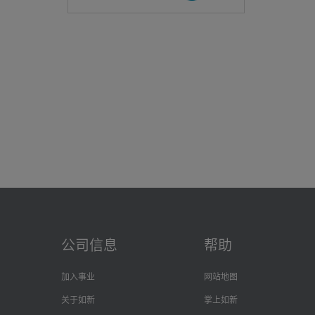
b.个人
c.SD
7.个人信
8.个人信
9.您对自
10.您对
11.隐私政
2：概述
如新郑重承
尽力保护您
本隐私政策
问者（统称
需要注意的
们一般不向
广信息的选
请您在使用
公司信息
帮助
企梦园、如
素材库、N
态、您报名
加入事业
网站地图
当我们提供
关于如新
掌上如新
隐私政策将