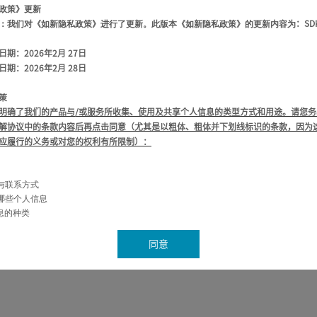
政策》更新
：我们对《如新隐私政策》进行了更新。此版本《如新隐私政策》的更新
内容为
：
S
日期：
2026年2月 27日
日期：
2026年2月 28日
策
明确了我们的产品与
/或服务所收集、使用及共享个人信息的类型方式和用途。请您务
解协议中的条款内容后再点击同意（尤其是以粗体、粗体并下划线标识的条款，因为
应履行的义务或对您的权利有所限制）：
介与联系方式
集哪些个人信息
信息的种类
采集的个人信息以及采集这些数据的原因
务
同意
三方处获取的个人信息
人
息的使用方式
息的共享和转移
人信息