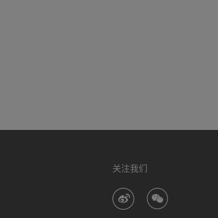
保护措施，
以及网络访
关的权利。
定。由于我
接收营销推
NUSKIN
关注我们
生精选、如新
现的新形
品/服务的
。