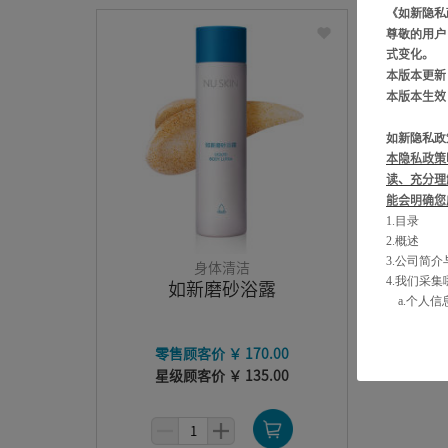
《如新隐私
尊敬的用户
式变化。
本版本更新
本版本生效
如新隐私政
本隐私政策
读、充分理
能会明确您
1.目录
2.概述
3.公司简
身体清洁
4.我们采
如新磨砂浴露
a.个人
b.向您
c.您的义
零售顾客价 ￥ 170.00
d.从第
星级顾客价 ￥ 135.00
e.未成年
5.个人信
6.个人信
a.共享个