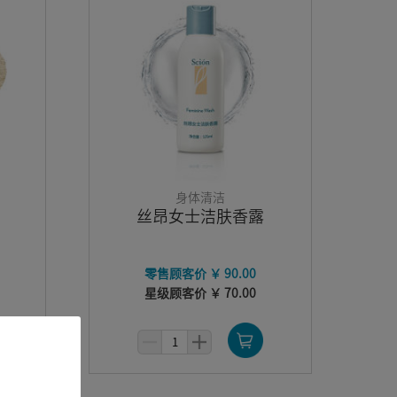
身体清洁
丝昂女士洁肤香露
零售顾客价 ￥ 90.00
星级顾客价 ￥ 70.00