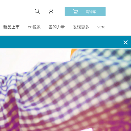
购物车
新品上市
en悦家
善的力量
发现更多
vera
✕