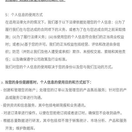
5：个人信息的使用方式
在适用法律允许的情况下，我们基于以下法律依据处理您的个人信息：
(i)为了
履行我们在与您达成的合同项下的义务，或者为了在与您达成合同之前采取措
施；(ii)为了履行法律义务；(iii)当使用您的个人信息符合我们的正当商业权益
时；或者(iv)基于您的许可。我们的正当权益包括经营、评估和改进自身组
织；防范（并防止我们及他人遭受或承担）欺诈、未授权交易、索赔和其他责
任；以及确保遵守公司政策及行业标准。
我们对您的个人信息的使用取决于您的身份以及您与我们互动的方式。
a.
当您的身份是顾客时，个人信息的使用目的和方式如下：
-
创建和管理您的账户；处理您的订单以及管理您的产品售后服务；针对您的产
品或服务订单进行沟通。
-
提供资讯和信息服务，其中包括电邮简报和业务通讯。
-
对退订清单进行操作，以便在您拒绝订阅或者退订时，确保您不会收到函件。
-
根据总量数据进行研发，其中包括但不限于销售统计、市场分析、产品和服务
开发；维护数据库。