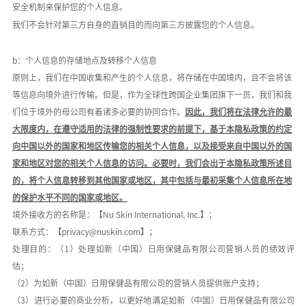
安全机制来保护您的个人信息。
我们不会针对第三方自身的直销目的而向第三方披露您的个人信息。
b：个人信息的存储地点及转移个人信息
原则上，我们在中国收集和产生的个人信息，将存储在中国境内，且不会将该
等信息向境外进行传输。但是，作为全球性跨国企业集团旗下一员，我们和我
们位于境外的母公司有着诸多必要的协同合作。
因此，我们将在法律允许的最
大限度内，在遵守适用的法律的强制性要求的前提下，基于本隐私政策的约定
向中国以外的国家和地区传输您的相关个人信息，以及接受来自中国以外的国
家和地区对您的相关个人信息的访问。必要时，我们会出于本隐私政策所述目
的，将个人信息转移到其他国家或地区，其中包括与最初采集个人信息所在地
的保护水平不同的国家或地区。
境外接收方的名称是：【
Nu Skin International, Inc.
】；
联系方式：【
privacy@nuskin.com
】；
处理目的：（
1
）处理如新（中国）日用保健品有限公司营销人员的绩效评
估；
（
2
）为如新（中国）日用保健品有限公司的营销人员提供账户支持；
（
3
）进行必要的商业分析，以更好地满足如新（中国）日用保健品有限公司