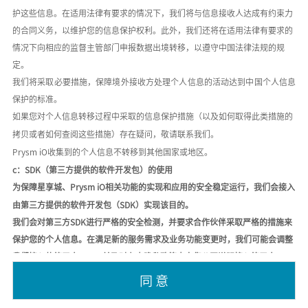
护这些信息。在适用法律有要求的情况下，我们将与信息接收人达成有约束力
的合同义务，以维护您的信息保护权利。此外，我们还将在适用法律有要求的
情况下向相应的监督主管部门申报数据出境转移，以遵守中国法律法规的规
定。
我们将采取必要措施，保障境外接收方处理个人信息的活动达到中国个人信息
保护的标准。
如果您对个人信息转移过程中采取的信息保护措施（以及如何取得此类措施的
拷贝或者如何查阅这些措施）存在疑问，敬请联系我们。
Prysm iO收集到的个人信息不转移到其他国家或地区。
c：SDK（第三方提供的软件开发包）的使用
为保障星享城、
Prysm iO相关功能的实现和应用的安全稳定运行，我们会接入
由第三方提供的软件开发包（SDK）实现该目的。
我们会对第三方
SDK进行严格的安全检测，并要求合作伙伴采取严格的措施来
保护您的个人信息。在满足新的服务需求及业务功能变更时，我们可能会调整
我们接入的第三方SDK，并及时在本隐私政策中向您公开说明接入第三方SDK
的最新情况。请注意，第三方SDK可能因为版本升级、策略调整等原因导致数
同 意
据类型存在一些变化，请以其公示的官方说明为准。