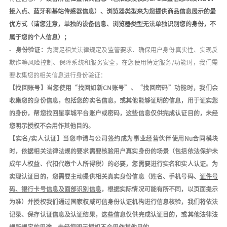
接入点、蓝牙和基站传感器信息）
、浏览器类型来为您提供商品信息展示的最
优方式（请您注意，单独的设备信息、浏览器类型无法单独识别您的身份，不
属于您的个人信息）；
-
身份验证：
为满足相关法律规定及监管要求、确保用户身份真实性、实现反
欺诈等风险控制、保障系统和服务安全，在您使用特定服务
/
功能时，我们需
要收集您的相关信息进行身份验证：
【找回账号】当您使用
“找回如新
C
N
账号
”、“
找回密码
”功能时，我们会
收集您的身份信息，包括您的
实名信息
，或其他能够证明的信息，用于证实您
的身份，帮您找回星享城平台账户或密码，这些信息仅供完成认证目的，未经
您明示授权不会用作其他目的。
【实名
/
实人认证】当您申请与公司签约成为事业经营伙伴使用
Nu
合同模块
时，
依据相关法律法规的要求需要核验用户真实身份的场景（包括依法保护未
成年人权益、代扣代缴个人所得税）的必要
，您需要进行实名和实人认证。为
实现认证目的，您需要主动提供相关真实身份信息（姓名、手机号码、
证件号
码、银行卡号信息及面部识别信息
，根据实际情况可能有所不同，以页面提示
为准）并授权我们通过国家权威可信身份认证机构进行信息核验，我们将依法
记录、保存认证信息及认证结果，
这些信息仅供完成认证目的，或其他法律法
规所规定的用途
，未经您明示授权不会用作其他目的。