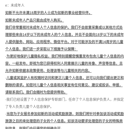
e：未成年人
如新不允许未满
18周岁的人士成为如新的事业经营伙伴。
如新未成年人产品只能由成年人购买。
我们非常重视对未成年人个人信息的保护。
我们不会故意采集或以其他方式处
理那些来自
14岁以下的未成年人的个人信息，并且不会面向18岁以下的未成年
人提供服务、网站、应用程序、微信平台。
对于可能涉及的不满
14周岁的儿童
个人信息，我们进一步采取以下措施予以保障：
-
为更好地保护儿童隐私权益，我们特别提醒您慎重发布包含儿童个人信息的内
容，一经发布，即视为您已获得权利人同意展示儿童的肖像、声音等信息，且
允许如新依据本政策使用、处理该等与儿童相关的内容。
-
儿童或其监护人有权随时访问和更正儿童个人信息，还可以向我们提出更正和
删除的请求。如您对儿童个人信息相关事宜有任何意见、建议或投诉、举报，
请联系我们。我们会随时为您提供帮助。
-我们已经设置了个人信息保护专职部门，任命了个人信息保护负责人，并指定
了专人负责儿童个人信息保护。
-
当您为子女报名参加如新的活动或奖励旅游，则我们将针对参加该活动或奖励
旅游之目的来处理您的子女的个人信息。如该活动要求处理您的子女的特殊类
别信息，则我们会征得您的明确许可。