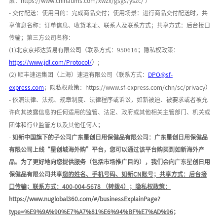
策：
h
ttps://www.chinaums.com/xwzx/gsgs/yszc/
）
- 交付配送：使用目的：
完成商品交付
；使用场景：
进行商品交付配送时
，共
享信息名称：
订单信息、收货地址、联系人及联系方式
；共享方式：后台接口
传输；第三方公司名称：
(1)
北京京邦达贸易有限公司
（联系方式：
950616；隐私权政策：
https://www.jdl.com/Protocol/
）
;
(2) 顺丰速运集团（上海）速运有限公司（联系方式：
DPO@sf-
express.com
；隐私权政策：
https://www.sf-express.com/chn/sc/privacy
）
- 依照法律、法规、规章制度、法律程序或诉讼，如新被迫、被要求或者被允
许向其披露信息的任何适用的监管、法定、政府或其他相关主管部门、机关或
团体和行业监管方以及其他任何人；
-
如新中国旗下的子公司广东星创日用保健品有限公司：广东星创日用保健品
有限公司上线
“星创城海外购”平台，您可以通过该平台购买到如新海外产
品。为了更好地向您提供服务（包括市场推广目的），我们会向广东星创日用
保健品有限公司共享
您的姓名、手机号码、如新
C
N
账号；共享方式：后台接
口传输；联系方式：
400-004-5678 （转拨4）
；隐私权政策：
https://www.nuglobal360.com/#/businessExplainPage?
type=%E9%9A%90%E7%A7%81%E6%94%BF%E7%AD%96
；