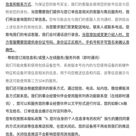
信息和联系方式
。为保证您的账号安全，我们的客服会使用您的账号信息与您
核验您的身份。
当您需要我们提供与您订单信息相关的客服与售后服务时，我
们将会查询您的订单信息。
您有可能会在与我们的客服人员沟通时，提供给出
上述信息外的其他信息，
当您要求我们变更配送地址、联系人或联系电话。您
致电我们的电话客服，我们会对通话进行录音。
当您添加或变更介绍人时，官
方客服需要您提供身份证号码、身份证正反照片、手机号和手写签名来确认准
确性。
-
帮助您订阅信息和
/或登入在线服务/服务列表（即时通讯）
我们可能收集和使用包括设备型号、系统版本号在内的与您使用设备的软硬件
特征和设备环境信息相关的信息，用于向您推送信息和内容，该等信息展示与
推送可能使用第三方
SDK的服务。
我们还可能会根据您提供的联系方式，通过短信、电话、站内信、
微信模板消
息
方式
联系您。我们的事业经营伙伴会使用服务列表功能联系您（在线即时通
讯）
，您可以和服务您的事业经营伙伴以文字形式进行对话，您的如新
C
N
账
号及姓名、订单信息会展示在对话列表中。
您有权按照本隐私政策
“9. 您对自身的个人信息享有的权利”指引的撤回同意
的方式关闭该等信息推送权限，在您关闭后，您的设备将不再收到我们的推送
信息，关闭信息推送不会影响您使用其他服务。