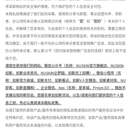
求采取相应的安全保护措施，尽力保护您的个人信息安全可控。
本隐私政策阐述了我们如何采集、使用和分享与顾客、事业经营伙伴、求职
者、办公场所来访者以及网络访问者（统称为
“
您
”和“
您的
”）有关的个人
信息，并解释了您享有的、与自身的个人信息的使用有关的权利。需要注意的
是，并非全部章节均与您同等相关或者对您同等适用，具体的相关性应视您的
情况确定。由于我们一般不向办公场所来访者发送营销推广信息，因此当您是
办公场所来访者，那么第10节《您对接收营销推广信息的选择》原则上就不适
用于您。
请您在使用我们的网站、微信公众号（名称：
NUSKIN官方旗舰店、NUSKIN
如新、如新业务资讯、NUSKIN企梦园、如新员工招聘）、微信小程序（名
称：如新官方商城、如新支付、如新看点、如新V人生精选、如新素材库、N
U
即客、如新直播购）、企业微信、
App
（名称：星享城、
Prysm iO
）、
随技术
发展出现的新形态、您报名参加如新活动，以及
/或者向我们提供您的个人信
息之前，务必认真阅读本隐私政策。
当我们提供的某款产品
/服务有单独的隐私政策或相应的用户服务协议当中存
在特殊约定，则该产品/服务的隐私政策将优先适用；该款产品/服务隐私政策
和用户服务协议未涵盖的内容，以本政策内容为准。