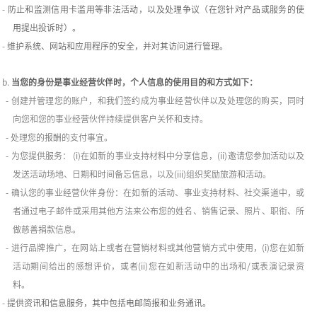
-
防止和监测信用卡滥用等非法活动，以及处理争议（在您针对产品或服务的使
用提出投诉时）。
-
维护系统、网站和应用程序的安全，并对其访问进行管理。
b.
当您的身份是事业经营伙伴时，个人信息的使用目的和方式如下：
-
创建并管理您的账户，和我们签约成为事业经营伙伴以及处理您的购买，同时
向您和您的事业经营伙伴持续提供客户关怀和支持。
-
处理您的报酬的支付事宜。
-
为您提供服务：
(i)
在如新的事业支持材料中分享信息，
(ii)
邀请您参加活动以及
发送活动场地、日期和时间备忘信息，以及
(iii)
组织奖励旅游和活动。
-
确认您的事业经营伙伴身份：在如新的活动、事业支持材料、社交渠道中，或
者通过电子邮件或采用其他方法来公布您的姓名、销售记录、照片、职衔、所
做慈善捐款信息。
-
进行品牌推广，在网站上或者在营销材料或其他营销方式中使用，
(i)
您在如新
活动期间给出的感想评价，或者
(ii)
您在如新活动中的出场和
/
或表演记录资
料。
-
提供资讯和信息服务，其中包括电邮简报和业务通讯。