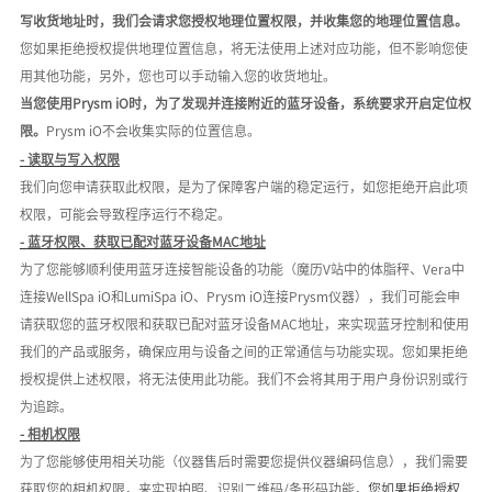
写收货地址时，我们会请求您授权地理位置权限，并收集您的地理位置信息。
您如果拒绝授权提供地理位置信息，将无法使用上述对应功能，但不影响您使
用其他功能，另外，您也可以手动输入您的收货地址。
当您使用
Prysm iO时，为了发现并连接附近的蓝牙设备，系统要求开启定位权
限。
Prysm iO不会收集实际的位置信息。
- 读取与写入权限
我们向您申请获取此权限，是为了保障客户端的稳定运行，如您拒绝开启此项
权限，可能会导致程序运行不稳定。
-
蓝牙权限、获取已配对蓝牙设备
MAC地址
为了您能够顺利使用蓝牙连接智能设备的功能（魔历
V站中的体脂秤、Vera中
连接WellSpa iO和LumiSpa iO、Prysm iO连接Prysm仪器），我们可能会申
请获取您的蓝牙权限和获取已配对蓝牙设备MAC地址，来实现蓝牙控制和使用
我们的产品或服务，
确保应用与设备之间的正常通信与功能实现
。您如果拒绝
授权提供上述权限，将无法使用此功能。我们
不会将其用于用户身份识别或行
为追踪
。
-
相机权限
为了您能够使用相关功能（仪器售后时需要您提供仪器编码信息），我们需要
获取您的相机权限，来实现拍照、识别二维码
/
条形码功能，
您如果拒绝授权