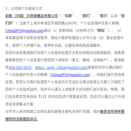
3：公司简介与联系方式
如新（中国）日用保健品有限公司
（
“
如新
”、“
我们
”、“
我方
”以及“
我
们的
”）注册于
上海市奉贤区环城西路
3000号
，个人信息保护负责人邮箱：
ChinaDPO@nuskin.com
通过（
i）如新网站（分别称之为“
网站
”）、（ii）
本政策适用于如新应用程序、微信小程序和微信公众号以及（iii）事业经营伙
伴，提供个人护理产品、营养补充品、仪器及其他商品或服务。
若您对本政策或我们对您个人信息的处理方式有任何相关问题或疑虑，或者需
要更新您的个人信息或行使您的下述权利（更正、删除、注销账户），敬请联
系
400-004-5678
、
48hrs_reply_china@nuskin.com
或者您也可以通过我们
个人信息保护负责人的邮箱（
ChinaDPO@nuskin.com
），向我们进行咨询或
反馈，若您认为我们处理您个人信息的方式违反法律法规或认为第三方侵犯了
您的个人信息权益的，您亦可以通过上述联系方式向我们进行投诉、举报，我
们会在核实您身份后【
15】日内向您进行答复或反馈。您还可以通过以下外部
途径寻求解决方案:
与中华人民共和国工业和信息化部等主管机关进行沟通，或向
被告住所地有管
辖权的法院提起诉讼
。