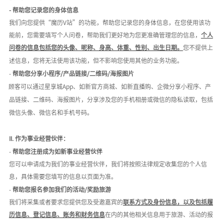
- 帮助您记录您的身体信息
我们向您提供
“魔历V站”的功能，帮助您记录您的身体信息，在您使用该功
能前，您需要填写个人问卷，帮助我们更好地为您更准确管理您的信息，
个人
问卷的信息包括您的头像、昵称、身高、体重、性别、出生日期。
您不提供上
述信息，您将无法使用该功能，但不影响您使用其他的业务功能。
-
帮助您分享小程序
/产品链接/二维码/海报图片
顾客可以通过星享城
App、如新官方商城、如新直播购、企微分享小程序、产
品链接、二维码、海报图片，分享涉及您的手机相册或微信的隐私读取，包括
微信头像、微信名和手机号码。
II.
作为事业经营伙伴：
-
帮助您注册成为如新事业经营伙伴
您可以申请成为我们的事业经营伙伴，我们将按照法律规定收集您的个人信
息，具体需要您填写的信息以页面为准。
-
帮助您报名参加我们的活动
/奖励旅游
我们将采集或者要求您提供您及受邀嘉宾的
联系方式及身份信息，以及包括履
历信息、登记信息、账务和财务信息
在内的其他相关信息用于旅游、活动的报