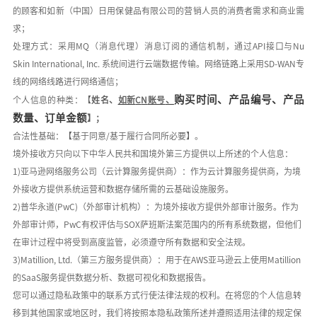
的顾客和如新（中国）日用保健品有限公司的营销人员的消费者需求和商业需
求；
处理方式：采用
MQ
（消息代理）消息订阅的通信机制，通过
API
接口与
Nu
Skin International, Inc.
系统间进行云端数据传输。网络链路上采用
SD-WAN
专
线的网络线路进行网络通信；
购买时间、产品编号、产品
个人信息的种类：【
姓名、
如新
C
N
账号
、
数量、订单金额
】
；
合法性基础：【基于同意
/
基于履行合同所必要】。
境外接收方只向以下中华人民共和国境外第三方提供以上所述的个人信息：
1)
亚马逊网络服务公司（云计算服务提供商）：作为云计算服务提供商，为境
外接收方提供系统运营和数据存储所需的云基础设施服务。
2)
普华永道
(PwC)
（外部审计机构）：为境外接收方提供外部审计服务。作为
外部审计师，
PwC
有权评估与
SOX
萨班斯法案范围内的所有系统数据，但他们
在审计过程中将受到高度监管，必须遵守所有数据和安全法规。
3)Matillion, Ltd.
（第三方服务提供商）：用于在
AWS
亚马逊云上使用
Matillion
的
SaaS
服务提供数据分析、数据可视化和数据报告。
您可以通过隐私政策中的联系方式行使法律法规的权利。在将您的个人信息转
移到其他国家或地区时，我们将按照本隐私政策所述并遵照适用法律的规定保