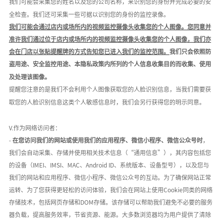
我们可能会采集您的姓名以及您的公司名称，来识别您的身份并完成必要的安
全检查。我们还可采集一些可据以识别您的身份的监控录像。
我们可能会通过店内或场所内的视频监控摄像头收集您的个人图像。您同意并
准许我们通过位于店内或场所内的视频监控摄像头收集您的个人图像，我们亦
会在门店以张贴提醒牌的方式告知您已进入我们的监控范围。
我们只会依照防
盗用途、安全监控用途、本隐私政策内所列的个人信息收集目的而收集、使用
及处理该图像。
提醒您注意的是我们不会利用个人图像获取您的人脸识别信息，当我们需要获
取您的人脸识别信息这类个人敏感信息时，我们会另行获得您的明示同意。
V.作为网络访问者：
-
在您访问我们的网站或使用我们的应用程序、微信小程序、微信公众号时
，
我们会自动采集、存储并使用相关技术信息（
“通用信息”），其内容包括您
的设备（IMEI、IMSI、MAC、Android ID、系统版本、设备型号），以及您与
我们的网站和应用程序、微信小程序、微信公众号的互动。为了确保网站正常
运转、为了您获得更轻松的访问体验，我们会在网站上使用Cookie同类的网络
存储技术，包括网页存储和DOM存储。该存储可以帮助我们避免不必要的服务
器负载，提高服务效率，节省资源、能源。大多数浏览器均为用户提供了清除