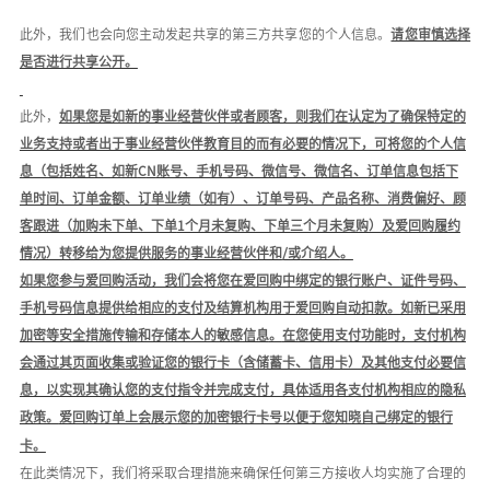
此外，我们也会向您主动发起共享的第三方共享您的个人信息
。
请您审慎选择
是否进行共享公开。
此外，
如果您是如新的事业经营伙伴或者顾客，则我们在认定为了确保特定的
业务支持或者出于事业经营伙伴教育目的而有必要的情况下，可将您的个人信
息（包括姓名、如新
C
N
账号、手机号码、微信号、微信名、订单信息包括下
单时间、订单金额、订单业绩（如有）、订单号码、产品名称、消费偏好、顾
客跟进（加购未下单、下单
1个月未复购、下单三个月未复购）及爱回购履约
情况）转移给为您提供服务的事业经营伙伴和
/或
介绍人
。
如果您参与爱回购活动，我们会将您在爱回购中绑定的银行账户、证件号码、
手机号码信息提供给相应的支付及结算机构
用于爱回购自动扣款。如新已采用
加密等安全措施传输和存储本人的敏感信息
。
在您使用支付功能时，支付机构
会通过其页面收集或验证您的银行卡（含储蓄卡、信用卡）及其他支付必要信
息，以实现其确认您的支付指令并完成支付，具体适用各支付机构相应的隐私
政策。
爱回购订单上会展示您的加密银行卡号以便于您知晓自己绑定的银行
卡。
在此类情况下，我们将采取合理措施来确保任何第三方接收人均实施了合理的