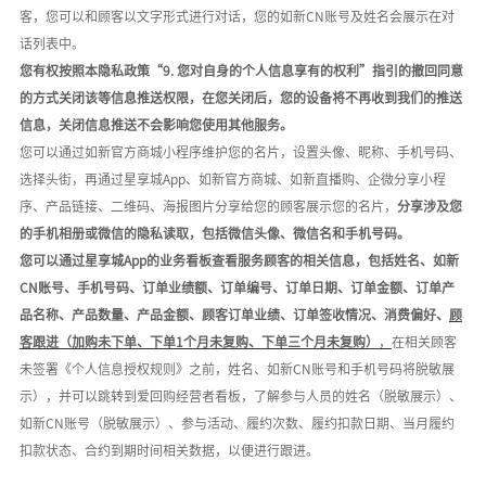
客，您可以和顾客以文字形式进行对话，您的如新
CN账号及姓名会展示在对
话列表中。
您有权按照本隐私政策
“9. 您对自身的个人信息享有的权利”指引的撤回同意
的方式关闭该等信息推送权限，在您关闭后，您的设备将不再收到我们的推送
信息，关闭信息推送不会影响您使用其他服务。
您可以通过如新官方商城小程序维护您的名片，设置头像、昵称、手机号码、
选择头街，再通过星享城
App、如新官方商城、如新直播购、企微分享小程
序、产品链接、二维码、海报图片分享给您的顾客展示您的名片，
分享涉及您
的手机相册或微信的隐私读取，包括微信头像、微信名和手机号码。
您可以通过星享城
App的业务看板查看服务顾客的相关信息，包括姓名、如新
CN账号、手机号码、订单业绩额、订单编号、订单日期、订单金额、订单产
品名称、产品数量、产品金额、顾客订单业绩、订单签收情况、消费偏好、
顾
客跟进（加购未下单、下单
1个月未复购、下单三个月未复购）
，
在相关顾客
未签署《个人信息授权规则》之前，姓名、如新
CN账号和手机号码将脱敏展
示），并可以跳转到爱回购经营者看板，了解参与人员的姓名（脱敏展示）、
如新CN账号（脱敏展示）、参与活动、履约次数、履约扣款日期、当月履约
扣款状态、合约到期时间相关数据，以便进行跟进。