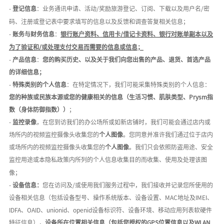
-
登记信息
：业务通讯申请、活动
/奖励旅游登记、订阅、下载以及用户名/密
码、注册或登记表中要求填写的信息以及反馈和调查答复相关信息；
-
账务与财务信息
：
银行账户资料、信用卡
/借记卡资料、银行对账单副本以及
为了验证和/或处理支付交易而需要的信息或信息；
-
产品信息
：
您的购买历史、以及关于我们向您出售的产品、退货、首选产品
的详细信息；
-
特殊类别的个人信息
：在特定情况下，我们可能采集特殊类别的个人信息：
您的种族或民族本源或您的健康相关的信息
（生活习惯、肌肤类型、
Prysm指
数（身体防御指数））
；
-
监控录像
，在您到访我们的办公场所或如新店铺时，我们可能会通过店内或
场所内的视频监控摄像头收集您的
个人图像
。您同意并准许我们通过位于店内
或场所内的视频监控摄像头收集您的
个人图像
。我们只会依照防盗用途、安全
监控用途或本隐私政策内所列的个人信息收集目的而收集、使用及处理该图
像；
-
设备信息：
您在访问及
/或使用我们服务过程中，我们接收并记录您所使用的
设备相关信息（包括设备型号、操作系统版本、设备设置、MAC地址及IMEI、
IDFA、OAID、unionid、openid设备标识符、设备环境、移动应用列表软硬件
特征信息），
设备所在位置相关信息
（包括您授权的GPS位置信息以及WLAN