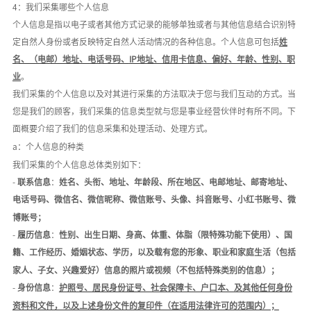
4：我们采集哪些个人信息
个人信息是指以电子或者其他方式记录的能够单独或者与其他信息结合识别特
定自然人身份或者反映特定自然人活动情况的各种信息。个人信息可包括
姓
名、（电邮）地址、电话号码、
IP地址、信用卡信息、偏好、年龄、性别、职
业
。
我们采集的个人信息以及对其进行采集的方法取决于您与我们互动的方式。当
您是我们的顾客，我们采集的信息类型就与您是事业经营伙伴时有所不同。下
面概要介绍了我们的信息采集和处理活动、处理方式。
a：个人信息的种类
我们采集的个人信息总体类别如下：
-
联系信息
：
姓名、头衔、地址、年龄段、所在地区、电邮地址、邮寄地址、
电话号码、微信名、微信昵称、微信账号、头像、抖音账号、小红书账号、微
博账号；
-
履历信息
：
性别、出生日期、
身高、体重、体脂
（限特殊功能下使用）、国
籍、工作经历、婚姻状态、学历，以及载有您的形象、职业和家庭生活（包括
家人、子女、兴趣爱好）信息的照片或视频（不包括特殊类别的信息）；
-
身份信息
：
护照号、居民身份证号、社会保障卡、户口本、及其他任何身份
资料和文件，以及上述身份文件的复印件（在适用法律许可的范围内）；