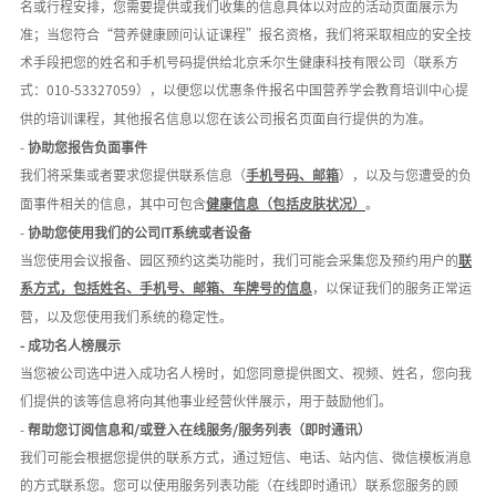
名或行程安排，您需要提供或我们收集的信息具体以对应的活动页面展示为
准；当您符合
“
营养健康顾问认证课程
”报名资格，我们将采取相应的安全技
术手段把您的姓名和手机号码提供给北京禾尔生健康科技有限公司（联系方
式：0
10-53327059
），以便您以优惠条件报名中国营养学会教育培训中心提
供的培训课程，其他报名信息以您在该公司报名页面自行提供的为准。
-
协助您报告负面事件
我们将采集或者要求您提供联系信息（
手机号码、邮箱
），以及与您遭受的负
面事件相关的信息，其中可包含
健康信息（包括皮肤状况）
。
-
协助您使用我们的公司
IT系统或者设备
当您使用会议报备、园区预约这类功能时，我们可能会采集您及预约用户的
联
系方式，包括姓名、手机号、邮箱、车牌号的信息
，以保证我们的服务正常运
营，以及您使用我们系统的稳定性。
-
成功名人榜展示
当您被公司选中进入成功名人榜时，如您同意提供图文、视频、姓名，您向我
们提供的该等信息将向其他事业经营伙伴展示，用于鼓励他们。
-
帮助您订阅信息和
/或登入在线服务/
服务列表（即时通讯）
我们可能会根据您提供的联系方式，通过短信、电话、站内信、微信模板消息
的方式联系您。您可以使用服务列表功能（在线即时通讯）联系您服务的顾