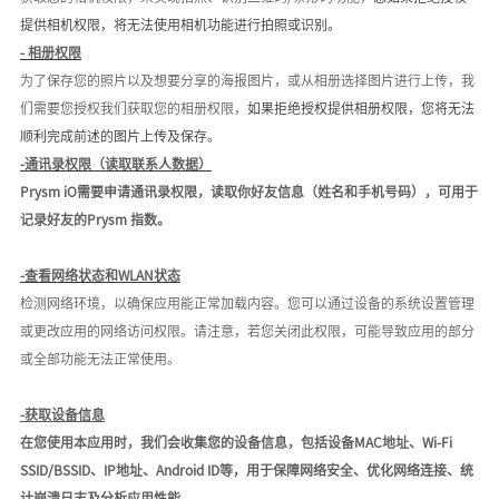
提供
相机权限
，将无法使用
相机功能进行拍照或识别
。
-
相册权限
为了保存您的照片以及想要分享的海报图片
，或从相册选择图片进行上传
，我
们需要您授权我们获取您的
相册
权限，
如果拒绝授权提供
相册权限
，
您将无法
顺利
完成前述的图片上传及保存。
-
通讯录权限（读取联系人数据）
Prysm iO需要申请通讯录权限，读取你好友信息（姓名和手机号码），可用于
记录好友的Prysm 指数。
-
查看网络状态和
WLAN状态
检测网络环境，以确保应用能正常加载内容
。
您可以通过设备的系统设置管理
或更改
应用的网络访问权限。请注意，若您关闭此权限，可能导致应用的部分
或全部功能无法正常使用。
-获取设备信息
在您使用本应用时，我们会收集您的设备信息，包括设备MAC地址、Wi-Fi
SSID/BSSID、IP地址、Android ID等，用于保障网络安全、优化网络连接、统
计崩溃日志及分析应用性能。