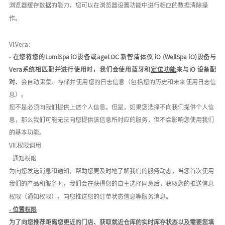
浏览器缓存数据的能力，您可以在浏览器设置功能中进行相应的数据清除操
作。
VI.Vera：
-
在您将
您的
LumiSpa iO设备或ageLOC 新智清体仪 iO (WellSpa iO)设备
与
V
era系统相匹配并进行使用时
，
我们会
使用蓝牙和
定位功能
来与
iO 设备配
对、
会自动采集、存储并使用
您的日志信息（包括您的历史和未来使用日志信
息）
。
您不是必须向我们提供上述个人信息。但是，如果您选择不向我们提供个人信
息，那么我们可能无法向您提供该信息所对应的服务，但不会影响您使用我们
的基本功能。
VII.权限调用
- 通知权限
为向您发送消息和通知，帮助您更及时地了解我们的服务动态，当您首次使用
我们的产品和服务时，我们会在获得您的自主选择同意后，获取您的推送信息
权限（通知权限），向您推送您的订单状态信息等服务消息。
- 位置权限
为了向您推荐距离您更近的门店、获取就近仓库的实时库存状态以及需要您填