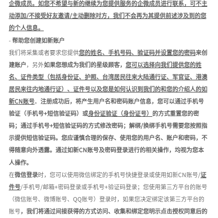
企微成员
。
如您不希望与新的继续为您提供服务的企微成员进行联系，可不主
动添加
/不接受好友邀请/主动删除对方，我们不会
再为其提供前述涉及到的您
的个人信息。
-
帮助您创建如新账户
我们将采集或者要求您提供
您的姓名、手机号码、验证码并设置您的密码
来创
建账户
，另外
如果您想成为我们的星级顾客，
您可以选择向我们提供您的姓
名、证件类型（包括身份证、护照、台湾居民往来大陆通行证、军官证、港澳
居民来往内地通行证）、证件号以及您是如何认识到我们的和您的介绍人的如
新
CN账号
。
注册成功后，将产生用户名和密码账户信息，您可以通过手机号
验证（手机号
+短信验证码）或
身份证验证（身份证号）
的方式重置您的密
码；通过手机号
+短信验证码的方式修改密码；解绑/换绑手机号需要您按照指
示提供短信验证码。您应谨慎合理的保存、使用您的用户名、账户和密码，不
得随意向外透露。通过如新
CN
账号及密码登录进行的相关操作，均视为您本
人操作。
在
微信登录
时，您可以使用微信绑定的手机号快捷登录或使用如新
C
N
账号
/
证
件号
/手机号/邮箱+密码登录或手机号+验证码登录；您使用第三方平台的账号
（微信账号、微博账号、QQ账号）登录时，如果您决定绑定该第三方平台的
账号
，我们将通过间接获得的方式访问、收集和绑定您明示点击授权同意后的