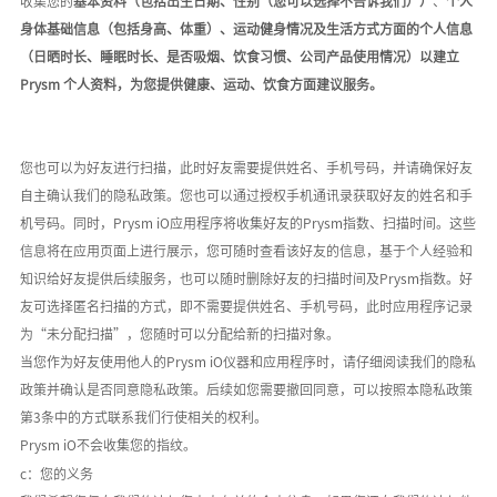
收集您
的
基本资料（包括出生日期、性别（您可以选择不告诉我们））
、
个人
身体基础信息（包括身高、体重）、运动健身情况及生活方式方面的个人信息
（日晒时长、睡眠时长、是否吸烟、饮食习惯、公司产品使用情况）以建立
Prysm 个人资料，为您提供健康、运动、饮食方面建议服务。
您也可以为好友进行扫描，此时好友需要提供姓名、手机号码，并请确保好友
自主确认我们的隐私政策。您也可以通过授权手机通讯录获取好友的姓名和手
机号码。同时，
Prysm iO应用程序将收集好友的
Prysm
指数、扫描时间。这些
信息将在应用页面上进行展示，您可随时查看该好友的信息，基于个人经验和
知识给好友提供后续服务，也可以随时删除好友的扫描时间及
Prysm指数。好
友可选择匿名扫描的方式，即不需要提供姓名、手机号码，此时应用程序记录
为
“未分配扫描”
，您随时可以分配给新的扫描对象。
当您作为好友使用他人的
Prysm iO仪器和应用程序时，请仔细阅读我们的隐私
政策并确认是否同意隐私政策。
后续如您需要撤回同意，可以按照本隐私政策
第
3条中的方式联系我们行使相关的权利。
P
rysm
iO不会收集您的指纹。
c：您的义务