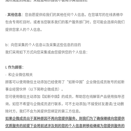
-
其他信息
：您自愿提供给我们的其他任何个人信息。在您填写的在线表格中
包含专用栏目时，或者当您联系我们的客户服务部门时，您可能会选择向我们
提供您家人的个人信息。
b：向您采集的个人信息以及采集这些信息的目的
我们采用如下方式向您采集或由您提供您的个人信息：
I.
作为顾客：
-
和
企业微信
相关
顾客可以使用微信主动添加已经
使用
了
“如新中国”企业微信成员账号
的
如新
事业经营伙伴
（以下简称企微成员）
。
您可使用微信主动添加【如新中国】的成员
，帮助您
在线解答产品使用指导咨
询，如您不希望与
企微成员进行联系，可不主动添加
/不接受好友邀请/主动删
除对方，我们不会为其提供您绑定的第三方信息
。
如果企微成员出于某种原因不再向您提供服务，则我们为了确保继续向您提供
优质服务的前提下会将前述涉及到的您的个人信息转移给继续为您提供服务的