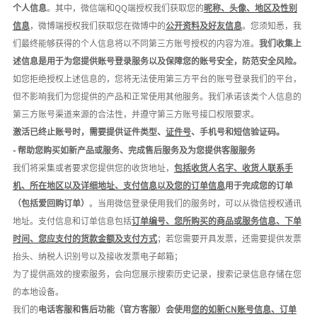
个人信息
。其中，微信端和
QQ端授权我们获取您的
昵称、头像、地区及性别
信息
，微博端授权我们获取您在微博中的
公开资料及好友信息
。您须知悉，我
们最终能够获得的个人信息将以不同第三方账号授权的内容为准。
我们收集上
述信息是用于为您提供账号登录服务以及保障您的账号安全，防范安全风险。
如您拒绝授权上述信息的，您将无法使用第三方平台的账号登录我们的平台，
但不影响我们为您提供的产品和正常使用其他服务。我们承诺该类个人信息的
第三方账号渠道来源的合法性，并遵守第三方账号接口权限要求。
激活已终止账号时，需要提供证件类型、
证件号
、手机号和短信验证码。
- 帮助
您购买如新产品或服务、完成售后服务及为您提供客服服务
我们将采集或者要求您提供您的收货地址，
包括收货人名字、收货人联系手
机、所在地区以及详细地址、支付信息以及您的订单信息
用于完成您的订单
（包括爱回购订单）
。当用微信登录使用我们的服务时，可以从微信授权通讯
地址。支付信息和订单信息包括
订单编号、您所购买的商品或服务信息、下单
时间、您应支付的货款金额及支付方式
；若您需要开具发票，还需要提供发票
抬头、纳税人识别号以及接收发票电子邮箱；
为了提供高效的搜索服务，会向您展示搜索历史记录，
搜索记录信息存储在您
的本地设备。
我们的
电话客服和售后功能（官方客服）会使用
您的如新
C
N
账号信息、订单