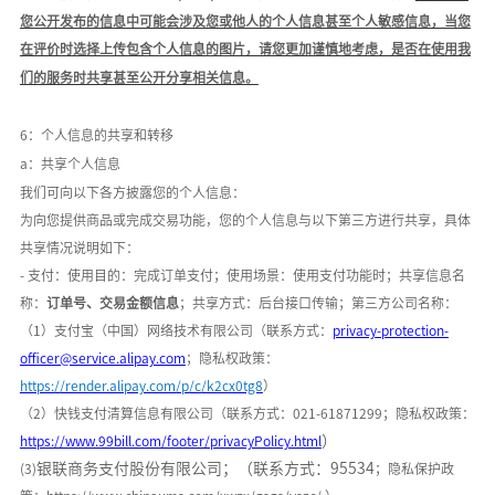
您公开发布的信息中可能会涉及您或他人的个人信息甚至个人敏感信息，当您
在评价时选择上传包含个人信息的图片，请您更加谨慎地考虑，是否在使用我
们的服务时共享甚至公开分享相关信息。
6：个人信息的共享和转移
a：共享个人信息
我们可向以下各方披露您的个人信息：
为向您提供商品或完成交易功能，您的个人信息与以下第三方进行共享，具体
共享情况说明如下：
- 支付：使用目的：完成订单支付；使用场景：
使用支付功能时
；共享信息名
称：
订单号、交易金额信息
；共享方式：后台接口传输；第三方公司名称：
（
1）支付宝（中国）网络技术有限公司（联系方式：
privacy-protection-
officer@service.alipay.com
；隐私权政策：
https://render.alipay.com/p/c/k2cx0tg8
）
（
2）快钱支付清算信息有限公司（联系方式：021-61871299；隐私权政策：
）
h
ttps://www.99bill.com/footer/privacyPolicy.html
银联商务支付股份有限公司；（联系方式：
95534
(3)
；隐私保护政