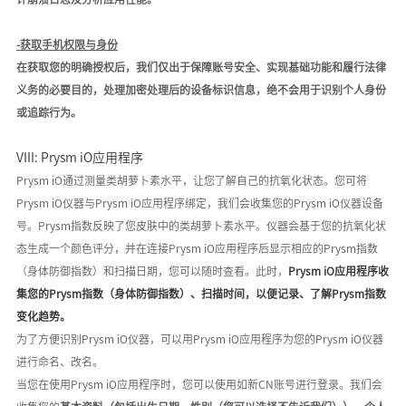
-
获取手机权限与身份
在获取您的明确授权后，我们仅出于保障账号安全、实现基础功能和履行法律
义务的必要目的，
处理
加密处理后的设备标识信息
，
绝不会用于识别个人身份
或追踪行为
。
VIII: Prysm iO
应用程序
Prysm iO
通过测量类胡萝卜素水平，让您了解自己的抗氧化状态。
您
可将
Prysm iO仪器与
Prysm iO应用程序
绑定，我们会收集您的
Prysm iO仪器设备
号。Prysm指数反映了您皮肤中的类胡萝卜素水平。仪器会基于您的抗氧化状
态生成一个颜色评分，并在连接Prysm iO应用程序后显示相应的
Prysm指数
（身体防御指数）
和扫描日期，
您
可以随时查看。此时，
Prysm iO应用程序收
集您的
Prysm指数（身体防御指数）、扫描时间，以便记录、了解Prysm指数
变化趋势。
为了方便识别
Prysm iO仪器，可以用Prysm iO应用程序为您的Prysm iO仪器
进行命名、改名。
当您在使用
Prysm iO应用程序时，您可以使用如新
CN账号进行登录。
我们会