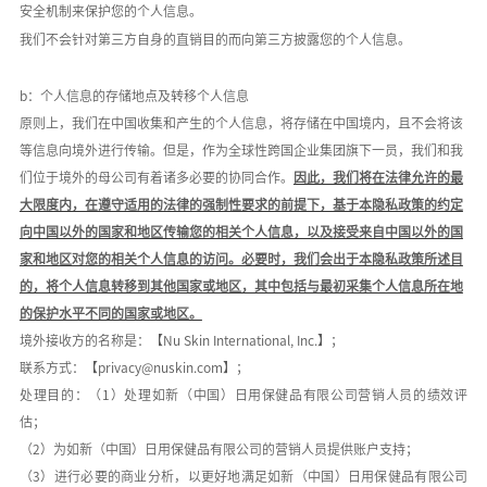
安全机制来保护您的个人信息。
我们不会针对第三方自身的直销目的而向第三方披露您的个人信息。
b：个人信息的存储地点及转移个人信息
原则上，我们在中国收集和产生的个人信息，将存储在中国境内，且不会将该
等信息向境外进行传输。但是，作为全球性跨国企业集团旗下一员，我们和我
们位于境外的母公司有着诸多必要的协同合作。
因此，我们将在法律允许的最
大限度内，在遵守适用的法律的强制性要求的前提下，基于本隐私政策的约定
向中国以外的国家和地区传输您的相关个人信息，以及接受来自中国以外的国
家和地区对您的相关个人信息的访问。必要时，我们会出于本隐私政策所述目
的，将个人信息转移到其他国家或地区，其中包括与最初采集个人信息所在地
的保护水平不同的国家或地区。
境外接收方的名称是：【
Nu Skin International, Inc.
】；
联系方式：【
privacy@nuskin.com
】；
处理目的：（
1
）处理如新（中国）日用保健品有限公司营销人员的绩效评
估；
（
2
）为如新（中国）日用保健品有限公司的营销人员提供账户支持；
（
3
）进行必要的商业分析，以更好地满足如新（中国）日用保健品有限公司