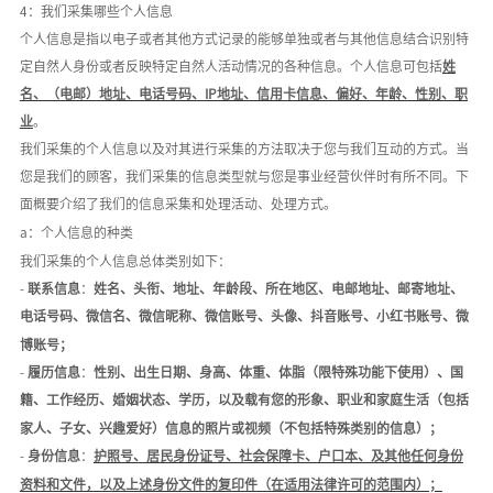
4：我们采集哪些个人信息
个人信息是指以电子或者其他方式记录的能够单独或者与其他信息结合识别特
定自然人身份或者反映特定自然人活动情况的各种信息。个人信息可包括
姓
名、（电邮）地址、电话号码、
IP地址、信用卡信息、偏好、年龄、性别、职
业
。
我们采集的个人信息以及对其进行采集的方法取决于您与我们互动的方式。当
您是我们的顾客，我们采集的信息类型就与您是事业经营伙伴时有所不同。下
面概要介绍了我们的信息采集和处理活动、处理方式。
a：个人信息的种类
我们采集的个人信息总体类别如下：
-
联系信息
：
姓名、头衔、地址、年龄段、所在地区、电邮地址、邮寄地址、
电话号码、微信名、微信昵称、微信账号、头像、抖音账号、小红书账号、微
博账号；
-
履历信息
：
性别、出生日期、
身高、体重、体脂
（限特殊功能下使用）、国
籍、工作经历、婚姻状态、学历，以及载有您的形象、职业和家庭生活（包括
家人、子女、兴趣爱好）信息的照片或视频（不包括特殊类别的信息）；
-
身份信息
：
护照号、居民身份证号、社会保障卡、户口本、及其他任何身份
资料和文件，以及上述身份文件的复印件（在适用法律许可的范围内）；