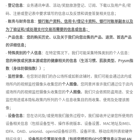
-
登记信息
：业务通讯申请、活动
/奖励旅游登记、订阅、下载以及用户名/密
码、注册或登记表中要求填写的信息以及反馈和调查答复相关信息；
-
账务与财务信息
：
银行账户资料、信用卡
/借记卡资料、银行对账单副本以及
为了验证和/或处理支付交易而需要的信息或信息；
-
产品信息
：
您的购买历史、以及关于我们向您出售的产品、退货、首选产品
的详细信息；
-
特殊类别的个人信息
：在特定情况下，我们可能采集特殊类别的个人信息：
您的种族或民族本源或您的健康相关的信息
（生活习惯、肌肤类型、
Prysm指
数（身体防御指数））
；
-
监控录像
，在您到访我们的办公场所或如新店铺时，我们可能会通过店内或
场所内的视频监控摄像头收集您的
个人图像
。您同意并准许我们通过位于店内
或场所内的视频监控摄像头收集您的
个人图像
。我们只会依照防盗用途、安全
监控用途或本隐私政策内所列的个人信息收集目的而收集、使用及处理该图
像；
-
设备信息：
您在访问及
/或使用我们服务过程中，我们接收并记录您所使用的
设备相关信息（包括设备型号、操作系统版本、设备设置、MAC地址及IMEI、
IDFA、OAID、unionid、openid设备标识符、设备环境、移动应用列表软硬件
特征信息），
设备所在位置相关信息
（包括您授权的GPS位置信息以及WLAN