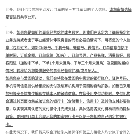
此外，我们也会向您主动发起共享的第三方共享您的个人信息
。
请您审慎选择
是否进行共享公开。
此外，
如果您是如新的事业经营伙伴或者顾客，则我们在认定为了确保特定的
业务支持或者出于事业经营伙伴教育目的而有必要的情况下，可将您的个人信
息（包括姓名、如新
C
N
账号、手机号码、微信号、微信名、订单信息包括下
单时间、订单金额、订单业绩（如有）、订单号码、产品名称、消费偏好、顾
客跟进（加购未下单、下单
1个月未复购、下单三个月未复购）及爱回购履约
情况）转移给为您提供服务的事业经营伙伴和
/或
介绍人
。
如果您参与爱回购活动，我们会将您在爱回购中绑定的银行账户、证件号码、
手机号码信息提供给相应的支付及结算机构
用于爱回购自动扣款。如新已采用
加密等安全措施传输和存储本人的敏感信息
。
在您使用支付功能时，支付机构
会通过其页面收集或验证您的银行卡（含储蓄卡、信用卡）及其他支付必要信
息，以实现其确认您的支付指令并完成支付，具体适用各支付机构相应的隐私
政策。
爱回购订单上会展示您的加密银行卡号以便于您知晓自己绑定的银行
卡。
在此类情况下，我们将采取合理措施来确保任何第三方接收人均实施了合理的