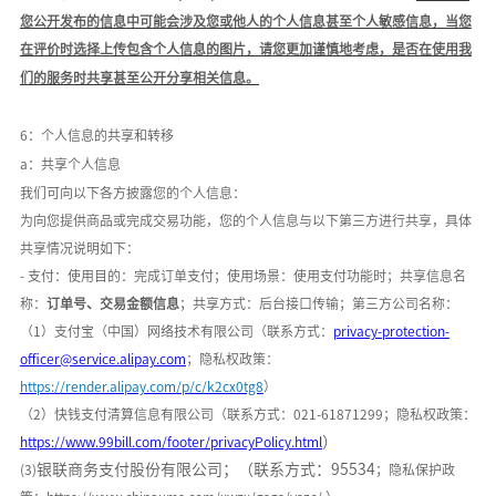
您公开发布的信息中可能会涉及您或他人的个人信息甚至个人敏感信息，当您
在评价时选择上传包含个人信息的图片，请您更加谨慎地考虑，是否在使用我
们的服务时共享甚至公开分享相关信息。
6：个人信息的共享和转移
a：共享个人信息
我们可向以下各方披露您的个人信息：
为向您提供商品或完成交易功能，您的个人信息与以下第三方进行共享，具体
共享情况说明如下：
- 支付：使用目的：完成订单支付；使用场景：
使用支付功能时
；共享信息名
称：
订单号、交易金额信息
；共享方式：后台接口传输；第三方公司名称：
（
1）支付宝（中国）网络技术有限公司（联系方式：
privacy-protection-
officer@service.alipay.com
；隐私权政策：
https://render.alipay.com/p/c/k2cx0tg8
）
（
2）快钱支付清算信息有限公司（联系方式：021-61871299；隐私权政策：
）
h
ttps://www.99bill.com/footer/privacyPolicy.html
银联商务支付股份有限公司；（联系方式：
95534
(3)
；隐私保护政