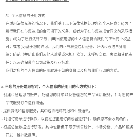
5：个人信息的使用方式
在适用法律允许的情况下，我们基于以下法律依据处理您的个人信息：
(i)为了
履行我们在与您达成的合同项下的义务，或者为了在与您达成合同之前采取措
施；(ii)为了履行法律义务；(iii)当使用您的个人信息符合我们的正当商业权益
时；或者(iv)基于您的许可。我们的正当权益包括经营、评估和改进自身组
织；防范（并防止我们及他人遭受或承担）欺诈、未授权交易、索赔和其他责
任；以及确保遵守公司政策及行业标准。
我们对您的个人信息的使用取决于您的身份以及您与我们互动的方式。
a.
当您的身份是顾客时，个人信息的使用目的和方式如下：
-
创建和管理您的账户；处理您的订单以及管理您的产品售后服务；针对您的产
品或服务订单进行沟通。
-
提供资讯和信息服务，其中包括电邮简报和业务通讯。
-
对退订清单进行操作，以便在您拒绝订阅或者退订时，确保您不会收到函件。
-
根据总量数据进行研发，其中包括但不限于销售统计、市场分析、产品和服务
开发；维护数据库。