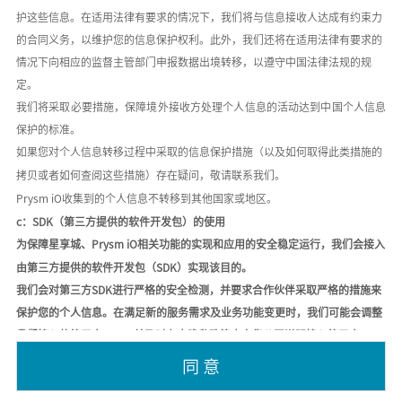
护这些信息。在适用法律有要求的情况下，我们将与信息接收人达成有约束力
的合同义务，以维护您的信息保护权利。此外，我们还将在适用法律有要求的
情况下向相应的监督主管部门申报数据出境转移，以遵守中国法律法规的规
定。
我们将采取必要措施，保障境外接收方处理个人信息的活动达到中国个人信息
保护的标准。
如果您对个人信息转移过程中采取的信息保护措施（以及如何取得此类措施的
拷贝或者如何查阅这些措施）存在疑问，敬请联系我们。
Prysm iO收集到的个人信息不转移到其他国家或地区。
c：SDK（第三方提供的软件开发包）的使用
为保障星享城、
Prysm iO相关功能的实现和应用的安全稳定运行，我们会接入
由第三方提供的软件开发包（SDK）实现该目的。
我们会对第三方
SDK进行严格的安全检测，并要求合作伙伴采取严格的措施来
保护您的个人信息。在满足新的服务需求及业务功能变更时，我们可能会调整
我们接入的第三方SDK，并及时在本隐私政策中向您公开说明接入第三方SDK
的最新情况。请注意，第三方SDK可能因为版本升级、策略调整等原因导致数
同 意
据类型存在一些变化，请以其公示的官方说明为准。