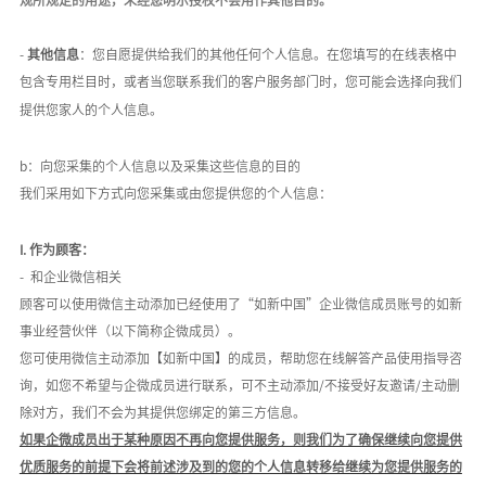
-
其他信息
：您自愿提供给我们的其他任何个人信息。在您填写的在线表格中
包含专用栏目时，或者当您联系我们的客户服务部门时，您可能会选择向我们
提供您家人的个人信息。
b：向您采集的个人信息以及采集这些信息的目的
我们采用如下方式向您采集或由您提供您的个人信息：
I.
作为顾客：
-
和
企业微信
相关
顾客可以使用微信主动添加已经
使用
了
“如新中国”企业微信成员账号
的
如新
事业经营伙伴
（以下简称企微成员）
。
您可使用微信主动添加【如新中国】的成员
，帮助您
在线解答产品使用指导咨
询，如您不希望与
企微成员进行联系，可不主动添加
/不接受好友邀请/主动删
除对方，我们不会为其提供您绑定的第三方信息
。
如果企微成员出于某种原因不再向您提供服务，则我们为了确保继续向您提供
优质服务的前提下会将前述涉及到的您的个人信息转移给继续为您提供服务的