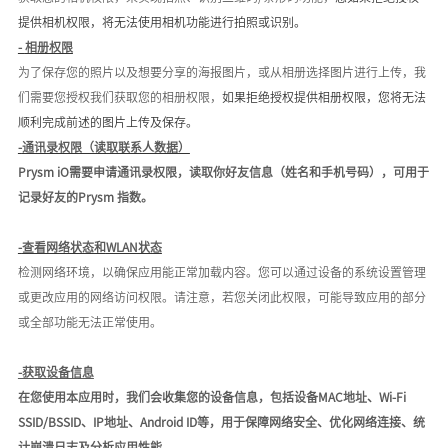
提供
相机权限
，将无法使用
相机功能进行拍照或识别
。
-
相册权限
为了保存您的照片以及想要分享的海报图片
，或从相册选择图片进行上传
，我
们需要您授权我们获取您的
相册
权限，
如果拒绝授权提供
相册权限
，
您将无法
顺利
完成前述的图片上传及保存。
-
通讯录权限（读取联系人数据）
Prysm iO需要申请通讯录权限，读取你好友信息（姓名和手机号码），可用于
记录好友的Prysm 指数。
-
查看网络状态和
WLAN状态
检测网络环境，以确保应用能正常加载内容
。
您可以通过设备的系统设置管理
或更改
应用的网络访问权限。请注意，若您关闭此权限，可能导致应用的部分
或全部功能无法正常使用。
-获取设备信息
在您使用本应用时，我们会收集您的设备信息，包括设备MAC地址、Wi-Fi
SSID/BSSID、IP地址、Android ID等，用于保障网络安全、优化网络连接、统
计崩溃日志及分析应用性能。