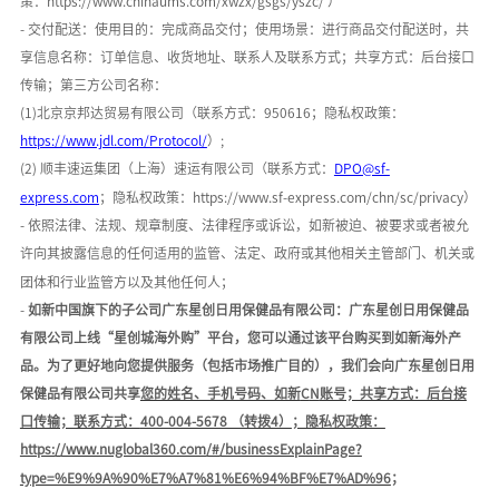
策：
h
ttps://www.chinaums.com/xwzx/gsgs/yszc/
）
- 交付配送：使用目的：
完成商品交付
；使用场景：
进行商品交付配送时
，共
享信息名称：
订单信息、收货地址、联系人及联系方式
；共享方式：后台接口
传输；第三方公司名称：
(1)
北京京邦达贸易有限公司
（联系方式：
950616；隐私权政策：
https://www.jdl.com/Protocol/
）
;
(2) 顺丰速运集团（上海）速运有限公司（联系方式：
DPO@sf-
express.com
；隐私权政策：
https://www.sf-express.com/chn/sc/privacy
）
- 依照法律、法规、规章制度、法律程序或诉讼，如新被迫、被要求或者被允
许向其披露信息的任何适用的监管、法定、政府或其他相关主管部门、机关或
团体和行业监管方以及其他任何人；
-
如新中国旗下的子公司广东星创日用保健品有限公司：广东星创日用保健品
有限公司上线
“星创城海外购”平台，您可以通过该平台购买到如新海外产
品。为了更好地向您提供服务（包括市场推广目的），我们会向广东星创日用
保健品有限公司共享
您的姓名、手机号码、如新
C
N
账号；共享方式：后台接
口传输；联系方式：
400-004-5678 （转拨4）
；隐私权政策：
https://www.nuglobal360.com/#/businessExplainPage?
type=%E9%9A%90%E7%A7%81%E6%94%BF%E7%AD%96
；