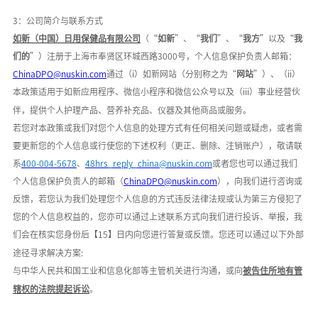
3：公司简介与联系方式
如新（中国）日用保健品有限公司
（
“
如新
”、“
我们
”、“
我方
”以及“
我
们的
”）注册于
上海市奉贤区环城西路
3000号
，个人信息保护负责人邮箱：
ChinaDPO@nuskin.com
通过（
i）如新网站（分别称之为“
网站
”）、（ii）
本政策适用于如新应用程序、微信小程序和微信公众号以及（iii）事业经营伙
伴，提供个人护理产品、营养补充品、仪器及其他商品或服务。
若您对本政策或我们对您个人信息的处理方式有任何相关问题或疑虑，或者需
要更新您的个人信息或行使您的下述权利（更正、删除、注销账户），敬请联
系
400-004-5678
、
48hrs_reply_china@nuskin.com
或者您也可以通过我们
个人信息保护负责人的邮箱（
ChinaDPO@nuskin.com
），向我们进行咨询或
反馈，若您认为我们处理您个人信息的方式违反法律法规或认为第三方侵犯了
您的个人信息权益的，您亦可以通过上述联系方式向我们进行投诉、举报，我
们会在核实您身份后【
15】日内向您进行答复或反馈。您还可以通过以下外部
途径寻求解决方案:
与中华人民共和国工业和信息化部等主管机关进行沟通，或向
被告住所地有管
辖权的法院提起诉讼
。