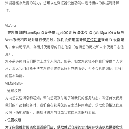
浏览器缓存数据的能力，您可以在浏览器设置功能中进行相应的数据清除操
作。
VI.Vera：
-
在您将
您的
LumiSpa iO设备或ageLOC 新智清体仪 iO (WellSpa iO)设备
与
V
era系统相匹配并进行使用时
，
我们会
使用蓝牙和
定位功能
来与
iO 设备配
对、
会自动采集、存储并使用
您的日志信息（包括您的历史和未来使用日志信
息）
。
您不是必须向我们提供上述个人信息。但是，如果您选择不向我们提供个人信
息，那么我们可能无法向您提供该信息所对应的服务，但不会影响您使用我们
的基本功能。
VII.权限调用
- 通知权限
为向您发送消息和通知，帮助您更及时地了解我们的服务动态，当您首次使用
我们的产品和服务时，我们会在获得您的自主选择同意后，获取您的推送信息
权限（通知权限），向您推送您的订单状态信息等服务消息。
- 位置权限
为了向您推荐距离您更近的门店、获取就近仓库的实时库存状态以及需要您填