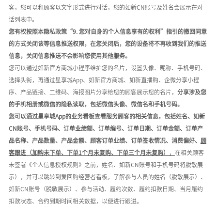
客，您可以和顾客以文字形式进行对话，您的如新
CN账号及姓名会展示在对
话列表中。
您有权按照本隐私政策
“9. 您对自身的个人信息享有的权利”指引的撤回同意
的方式关闭该等信息推送权限，在您关闭后，您的设备将不再收到我们的推送
信息，关闭信息推送不会影响您使用其他服务。
您可以通过如新官方商城小程序维护您的名片，设置头像、昵称、手机号码、
选择头街，再通过星享城
App、如新官方商城、如新直播购、企微分享小程
序、产品链接、二维码、海报图片分享给您的顾客展示您的名片，
分享涉及您
的手机相册或微信的隐私读取，包括微信头像、微信名和手机号码。
您可以通过星享城
App的业务看板查看服务顾客的相关信息，包括姓名、如新
CN账号、手机号码、订单业绩额、订单编号、订单日期、订单金额、订单产
品名称、产品数量、产品金额、顾客订单业绩、订单签收情况、消费偏好、
顾
客跟进（加购未下单、下单
1个月未复购、下单三个月未复购）
，
在相关顾客
未签署《个人信息授权规则》之前，姓名、如新
CN账号和手机号码将脱敏展
示），并可以跳转到爱回购经营者看板，了解参与人员的姓名（脱敏展示）、
如新CN账号（脱敏展示）、参与活动、履约次数、履约扣款日期、当月履约
扣款状态、合约到期时间相关数据，以便进行跟进。