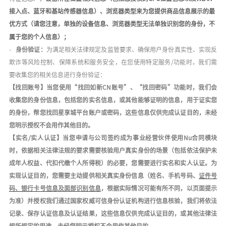
接入点、蓝牙和基站传感器信息）
、浏览器类型来为您提供商品信息展示的最
优方式（请您注意，单独的设备信息、浏览器类型无法单独识别您的身份，不
属于您的个人信息）；
-
身份验证：
为满足相关法律规定及监管要求、确保用户身份真实性、实现反
欺诈等风险控制、保障系统和服务安全，在您使用特定服务
/
功能时，我们需
要收集您的相关信息进行身份验证：
【找回账号】当您使用
“找回如新
C
N
账号
”、“
找回密码
”功能时，我们会
收集您的身份信息，包括您的
实名信息
，或其他能够证明的信息，用于证实您
的身份，帮您找回星享城平台账户或密码，这些信息仅供完成认证目的，未经
您明示授权不会用作其他目的。
【实名
/
实人认证】当您申请与公司签约成为事业经营伙伴使用
Nu
合同模块
时，
依据相关法律法规的要求需要核验用户真实身份的场景（包括依法保护未
成年人权益、代扣代缴个人所得税）的必要
，您需要进行实名和实人认证。为
实现认证目的，您需要主动提供相关真实身份信息（姓名、手机号码、
证件号
码、银行卡号信息及面部识别信息
，根据实际情况可能有所不同，以页面提示
为准）并授权我们通过国家权威可信身份认证机构进行信息核验，我们将依法
记录、保存认证信息及认证结果，
这些信息仅供完成认证目的，或其他法律法
规所规定的用途
，未经您明示授权不会用作其他目的。