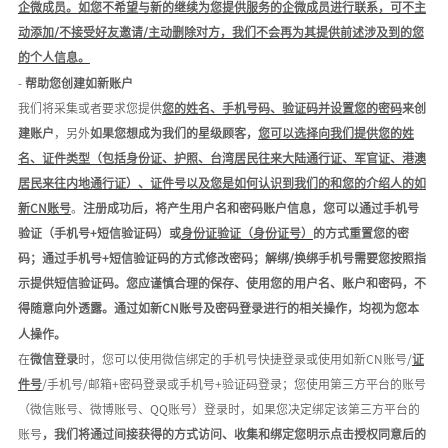
企微成员
。
如您不希望与新的继续为您提供服务的企微成员进行联系，可不主
动添加
/不接受好友邀请/主动删除对方，我们不会
再为其提供前述涉及到的您
的个人信息。
-
帮助您创建如新账户
我们将采集或者要求您提供
您的姓名、手机号码、验证码并设置您的密码
来创
建账户
，另外
如果您想成为我们的星级顾客，
您可以选择向我们提供您的姓
名、证件类型（包括身份证、护照、台湾居民往来大陆通行证、军官证、港澳
居民来往内地通行证）、证件号以及您是如何认识到我们的和您的介绍人的如
新
CN账号
。
注册成功后，将产生用户名和密码账户信息，您可以通过手机号
验证（手机号
+短信验证码）或
身份证验证（身份证号）
的方式重置您的密
码；通过手机号
+短信验证码的方式修改密码；解绑/换绑手机号需要您按照指
示提供短信验证码。您应谨慎合理的保存、使用您的用户名、账户和密码，不
得随意向外透露。通过如新
CN
账号及密码登录进行的相关操作，均视为您本
人操作。
在
微信登录
时，您可以使用微信绑定的手机号快捷登录或使用如新
C
N
账号
/
证
件号
/手机号/邮箱+密码登录或手机号+验证码登录；您使用第三方平台的账号
（微信账号、微博账号、QQ账号）登录时，如果您决定绑定该第三方平台的
账号
，我们将通过间接获得的方式访问、收集和绑定您明示点击授权同意后的