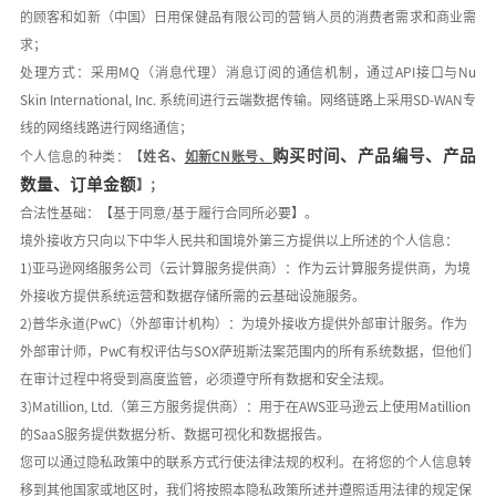
的顾客和如新（中国）日用保健品有限公司的营销人员的消费者需求和商业需
求；
处理方式：采用
MQ
（消息代理）消息订阅的通信机制，通过
API
接口与
Nu
Skin International, Inc.
系统间进行云端数据传输。网络链路上采用
SD-WAN
专
线的网络线路进行网络通信；
购买时间、产品编号、产品
个人信息的种类：【
姓名、
如新
C
N
账号
、
数量、订单金额
】
；
合法性基础：【基于同意
/
基于履行合同所必要】。
境外接收方只向以下中华人民共和国境外第三方提供以上所述的个人信息：
1)
亚马逊网络服务公司（云计算服务提供商）：作为云计算服务提供商，为境
外接收方提供系统运营和数据存储所需的云基础设施服务。
2)
普华永道
(PwC)
（外部审计机构）：为境外接收方提供外部审计服务。作为
外部审计师，
PwC
有权评估与
SOX
萨班斯法案范围内的所有系统数据，但他们
在审计过程中将受到高度监管，必须遵守所有数据和安全法规。
3)Matillion, Ltd.
（第三方服务提供商）：用于在
AWS
亚马逊云上使用
Matillion
的
SaaS
服务提供数据分析、数据可视化和数据报告。
您可以通过隐私政策中的联系方式行使法律法规的权利。在将您的个人信息转
移到其他国家或地区时，我们将按照本隐私政策所述并遵照适用法律的规定保