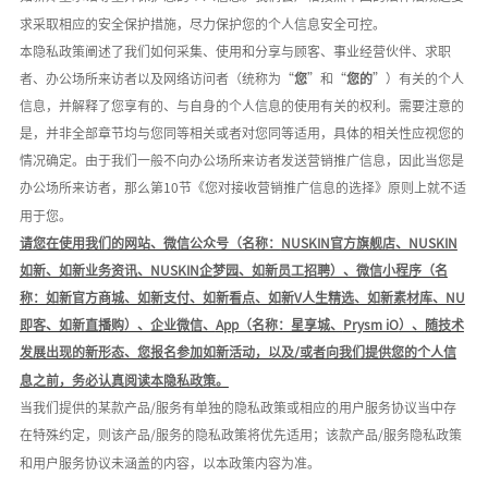
求采取相应的安全保护措施，尽力保护您的个人信息安全可控。
本隐私政策阐述了我们如何采集、使用和分享与顾客、事业经营伙伴、求职
者、办公场所来访者以及网络访问者（统称为
“
您
”和“
您的
”）有关的个人
信息，并解释了您享有的、与自身的个人信息的使用有关的权利。需要注意的
是，并非全部章节均与您同等相关或者对您同等适用，具体的相关性应视您的
情况确定。由于我们一般不向办公场所来访者发送营销推广信息，因此当您是
办公场所来访者，那么第10节《您对接收营销推广信息的选择》原则上就不适
用于您。
请您在使用我们的网站、微信公众号（名称：
NUSKIN官方旗舰店、NUSKIN
如新、如新业务资讯、NUSKIN企梦园、如新员工招聘）、微信小程序（名
称：如新官方商城、如新支付、如新看点、如新V人生精选、如新素材库、N
U
即客、如新直播购）、企业微信、
App
（名称：星享城、
Prysm iO
）、
随技术
发展出现的新形态、您报名参加如新活动，以及
/或者向我们提供您的个人信
息之前，务必认真阅读本隐私政策。
当我们提供的某款产品
/服务有单独的隐私政策或相应的用户服务协议当中存
在特殊约定，则该产品/服务的隐私政策将优先适用；该款产品/服务隐私政策
和用户服务协议未涵盖的内容，以本政策内容为准。