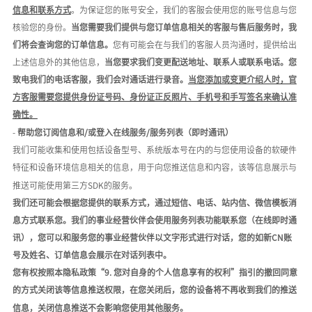
信息和联系方式
。为保证您的账号安全，我们的客服会使用您的账号信息与您
核验您的身份。
当您需要我们提供与您订单信息相关的客服与售后服务时，我
们将会查询您的订单信息。
您有可能会在与我们的客服人员沟通时，提供给出
上述信息外的其他信息，
当您要求我们变更配送地址、联系人或联系电话。您
致电我们的电话客服，我们会对通话进行录音。
当您添加或变更介绍人时，官
方客服需要您提供身份证号码、身份证正反照片、手机号和手写签名来确认准
确性。
-
帮助您订阅信息和
/或登入在线服务/服务列表（即时通讯）
我们可能收集和使用包括设备型号、系统版本号在内的与您使用设备的软硬件
特征和设备环境信息相关的信息，用于向您推送信息和内容，该等信息展示与
推送可能使用第三方
SDK的服务。
我们还可能会根据您提供的联系方式，通过短信、电话、站内信、
微信模板消
息
方式
联系您。我们的事业经营伙伴会使用服务列表功能联系您（在线即时通
讯）
，您可以和服务您的事业经营伙伴以文字形式进行对话，您的如新
C
N
账
号及姓名、订单信息会展示在对话列表中。
您有权按照本隐私政策
“9. 您对自身的个人信息享有的权利”指引的撤回同意
的方式关闭该等信息推送权限，在您关闭后，您的设备将不再收到我们的推送
信息，关闭信息推送不会影响您使用其他服务。