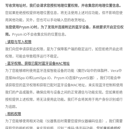
写收货地址时，我们会请求您授权地理位置权限，并收集您的地理位置信息。
您如果拒绝授权提供地理位置信息，将无法使用上述对应功能，但不影响您使
用其他功能，另外，您也可以手动输入您的收货地址。
当您使用
Prysm iO时，为了发现并连接附近的蓝牙设备，系统要求开启定位权
限。
Prysm iO不会收集实际的位置信息。
- 读取与写入权限
我们向您申请获取此权限，是为了保障客户端的稳定运行，如您拒绝开启此项
权限，可能会导致程序运行不稳定。
-
蓝牙权限、获取已配对蓝牙设备
MAC地址
为了您能够顺利使用蓝牙连接智能设备的功能（魔历
V站中的体脂秤、Vera中
连接WellSpa iO和LumiSpa iO、Prysm iO连接Prysm仪器），我们可能会申
请获取您的蓝牙权限和获取已配对蓝牙设备MAC地址，来实现蓝牙控制和使用
我们的产品或服务，
确保应用与设备之间的正常通信与功能实现
。您如果拒绝
授权提供上述权限，将无法使用此功能。我们
不会将其用于用户身份识别或行
为追踪
。
-
相机权限
为了您能够使用相关功能（仪器售后时需要您提供仪器编码信息），我们需要
获取您的相机权限，来实现拍照、识别二维码
/
条形码功能，
您如果拒绝授权