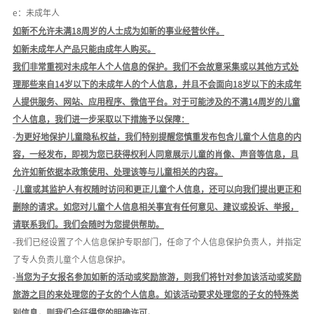
e：未成年人
如新不允许未满
18周岁的人士成为如新的事业经营伙伴。
如新未成年人产品只能由成年人购买。
我们非常重视对未成年人个人信息的保护。
我们不会故意采集或以其他方式处
理那些来自
14岁以下的未成年人的个人信息，并且不会面向18岁以下的未成年
人提供服务、网站、应用程序、微信平台。
对于可能涉及的不满
14周岁的儿童
个人信息，我们进一步采取以下措施予以保障：
-
为更好地保护儿童隐私权益，我们特别提醒您慎重发布包含儿童个人信息的内
容，一经发布，即视为您已获得权利人同意展示儿童的肖像、声音等信息，且
允许如新依据本政策使用、处理该等与儿童相关的内容。
-
儿童或其监护人有权随时访问和更正儿童个人信息，还可以向我们提出更正和
删除的请求。如您对儿童个人信息相关事宜有任何意见、建议或投诉、举报，
请联系我们。我们会随时为您提供帮助。
-我们已经设置了个人信息保护专职部门，任命了个人信息保护负责人，并指定
了专人负责儿童个人信息保护。
-
当您为子女报名参加如新的活动或奖励旅游，则我们将针对参加该活动或奖励
旅游之目的来处理您的子女的个人信息。如该活动要求处理您的子女的特殊类
别信息，则我们会征得您的明确许可。