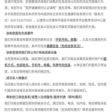
名或行程安排，您需要提供或我们收集的信息具体以对应的活动页面展示为
准；当您符合
“
营养健康顾问认证课程
”报名资格，我们将采取相应的安全技
术手段把您的姓名和手机号码提供给北京禾尔生健康科技有限公司（联系方
式：0
10-53327059
），以便您以优惠条件报名中国营养学会教育培训中心提
供的培训课程，其他报名信息以您在该公司报名页面自行提供的为准。
-
协助您报告负面事件
我们将采集或者要求您提供联系信息（
手机号码、邮箱
），以及与您遭受的负
面事件相关的信息，其中可包含
健康信息（包括皮肤状况）
。
-
协助您使用我们的公司
IT系统或者设备
当您使用会议报备、园区预约这类功能时，我们可能会采集您及预约用户的
联
系方式，包括姓名、手机号、邮箱、车牌号的信息
，以保证我们的服务正常运
营，以及您使用我们系统的稳定性。
-
成功名人榜展示
当您被公司选中进入成功名人榜时，如您同意提供图文、视频、姓名，您向我
们提供的该等信息将向其他事业经营伙伴展示，用于鼓励他们。
-
帮助您订阅信息和
/或登入在线服务/
服务列表（即时通讯）
我们可能会根据您提供的联系方式，通过短信、电话、站内信、微信模板消息
的方式联系您。您可以使用服务列表功能（在线即时通讯）联系您服务的顾