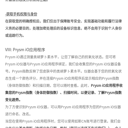
-
获取手机权限与身份
在获取您的明确授权后，我们仅出于保障账号安全、实现基础功能和履行法律
义务的必要目的，
处理
加密处理后的设备标识信息
，
绝不会用于识别个人身份
或追踪行为
。
VIII: Prysm iO
应用程序
Prysm iO
通过测量类胡萝卜素水平，让您了解自己的抗氧化状态。
您
可将
Prysm iO仪器与
Prysm iO应用程序
绑定，我们会收集您的
Prysm iO仪器设备
号。Prysm指数反映了您皮肤中的类胡萝卜素水平。仪器会基于您的抗氧化状
态生成一个颜色评分，并在连接Prysm iO应用程序后显示相应的
Prysm指数
（身体防御指数）
和扫描日期，
您
可以随时查看。此时，
Prysm iO应用程序收
集您的
Prysm指数（身体防御指数）、扫描时间，以便记录、了解Prysm指数
变化趋势。
为了方便识别
Prysm iO仪器，可以用Prysm iO应用程序为您的Prysm iO仪器
进行命名、改名。
当您在使用
Prysm iO应用程序时，您可以使用如新
CN账号进行登录。
我们会