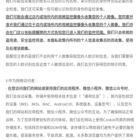
我们可能会采集您的姓名以及您的公司名称，来识别您的身份并完成必要的安
全检查。我们还可采集一些可据以识别您的身份的监控录像。
我们可能会通过店内或场所内的视频监控摄像头收集您的个人图像。您同意并
准许我们通过位于店内或场所内的视频监控摄像头收集您的个人图像，我们亦
会在门店以张贴提醒牌的方式告知您已进入我们的监控范围。
我们只会依照防
盗用途、安全监控用途、本隐私政策内所列的个人信息收集目的而收集、使用
及处理该图像。
提醒您注意的是我们不会利用个人图像获取您的人脸识别信息，当我们需要获
取您的人脸识别信息这类个人敏感信息时，我们会另行获得您的明示同意。
V.作为网络访问者：
-
在您访问我们的网站或使用我们的应用程序、微信小程序、微信公众号时
，
我们会自动采集、存储并使用相关技术信息（
“通用信息”），其内容包括您
的设备（IMEI、IMSI、MAC、Android ID、系统版本、设备型号），以及您与
我们的网站和应用程序、微信小程序、微信公众号的互动。为了确保网站正常
运转、为了您获得更轻松的访问体验，我们会在网站上使用Cookie同类的网络
存储技术，包括网页存储和DOM存储。该存储可以帮助我们避免不必要的服务
器负载，提高服务效率，节省资源、能源。大多数浏览器均为用户提供了清除