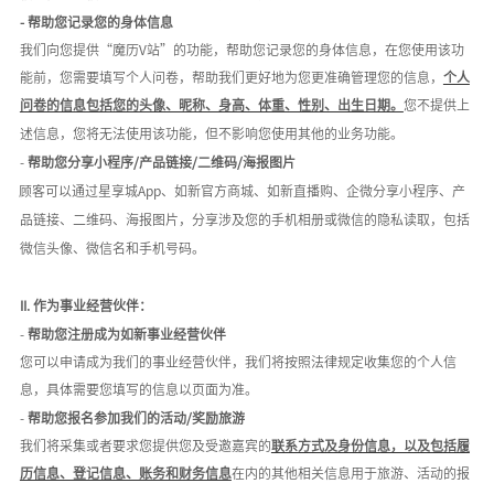
- 帮助您记录您的身体信息
我们向您提供
“魔历V站”的功能，帮助您记录您的身体信息，在您使用该功
能前，您需要填写个人问卷，帮助我们更好地为您更准确管理您的信息，
个人
问卷的信息包括您的头像、昵称、身高、体重、性别、出生日期。
您不提供上
述信息，您将无法使用该功能，但不影响您使用其他的业务功能。
-
帮助您分享小程序
/产品链接/二维码/海报图片
顾客可以通过星享城
App、如新官方商城、如新直播购、企微分享小程序、产
品链接、二维码、海报图片，分享涉及您的手机相册或微信的隐私读取，包括
微信头像、微信名和手机号码。
II.
作为事业经营伙伴：
-
帮助您注册成为如新事业经营伙伴
您可以申请成为我们的事业经营伙伴，我们将按照法律规定收集您的个人信
息，具体需要您填写的信息以页面为准。
-
帮助您报名参加我们的活动
/奖励旅游
我们将采集或者要求您提供您及受邀嘉宾的
联系方式及身份信息，以及包括履
历信息、登记信息、账务和财务信息
在内的其他相关信息用于旅游、活动的报