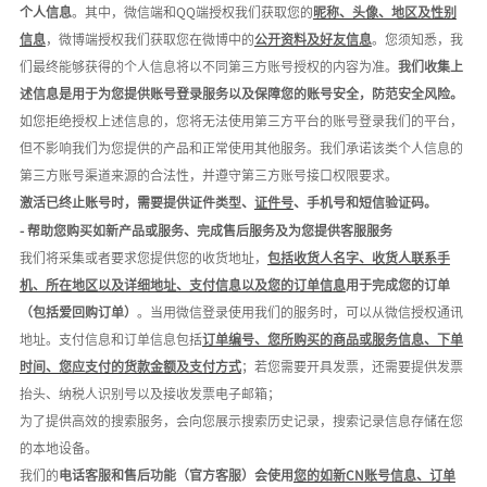
个人信息
。其中，微信端和
QQ端授权我们获取您的
昵称、头像、地区及性别
信息
，微博端授权我们获取您在微博中的
公开资料及好友信息
。您须知悉，我
们最终能够获得的个人信息将以不同第三方账号授权的内容为准。
我们收集上
述信息是用于为您提供账号登录服务以及保障您的账号安全，防范安全风险。
如您拒绝授权上述信息的，您将无法使用第三方平台的账号登录我们的平台，
但不影响我们为您提供的产品和正常使用其他服务。我们承诺该类个人信息的
第三方账号渠道来源的合法性，并遵守第三方账号接口权限要求。
激活已终止账号时，需要提供证件类型、
证件号
、手机号和短信验证码。
- 帮助
您购买如新产品或服务、完成售后服务及为您提供客服服务
我们将采集或者要求您提供您的收货地址，
包括收货人名字、收货人联系手
机、所在地区以及详细地址、支付信息以及您的订单信息
用于完成您的订单
（包括爱回购订单）
。当用微信登录使用我们的服务时，可以从微信授权通讯
地址。支付信息和订单信息包括
订单编号、您所购买的商品或服务信息、下单
时间、您应支付的货款金额及支付方式
；若您需要开具发票，还需要提供发票
抬头、纳税人识别号以及接收发票电子邮箱；
为了提供高效的搜索服务，会向您展示搜索历史记录，
搜索记录信息存储在您
的本地设备。
我们的
电话客服和售后功能（官方客服）会使用
您的如新
C
N
账号信息、订单