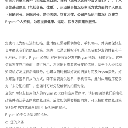
收集您
的
基本资料（包括出生日期、性别（您可以选择不告诉我们））
、
个人
身体基础信息（包括身高、体重）、运动健身情况及生活方式方面的个人信息
（日晒时长、睡眠时长、是否吸烟、饮食习惯、公司产品使用情况）以建立
Prysm 个人资料，为您提供健康、运动、饮食方面建议服务。
您也可以为好友进行扫描，此时好友需要提供姓名、手机号码，并请确保好友
自主确认我们的隐私政策。您也可以通过授权手机通讯录获取好友的姓名和手
机号码。同时，
Prysm iO应用程序将收集好友的
Prysm
指数、扫描时间。这些
信息将在应用页面上进行展示，您可随时查看该好友的信息，基于个人经验和
知识给好友提供后续服务，也可以随时删除好友的扫描时间及
Prysm指数。好
友可选择匿名扫描的方式，即不需要提供姓名、手机号码，此时应用程序记录
为
“未分配扫描”
，您随时可以分配给新的扫描对象。
当您作为好友使用他人的
Prysm iO仪器和应用程序时，请仔细阅读我们的隐私
政策并确认是否同意隐私政策。
后续如您需要撤回同意，可以按照本隐私政策
第
3条中的方式联系我们行使相关的权利。
P
rysm
iO不会收集您的指纹。
c：您的义务