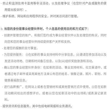
-
防止和监测信用卡滥用等非法活动，以及处理争议（在您针对产品或服务的使
用提出投诉时）。
-
维护系统、网站和应用程序的安全，并对其访问进行管理。
b.
当您的身份是事业经营伙伴时，个人信息的使用目的和方式如下：
-
创建并管理您的账户，和我们签约成为事业经营伙伴以及处理您的购买，同时
向您和您的事业经营伙伴持续提供客户关怀和支持。
-
处理您的报酬的支付事宜。
-
为您提供服务：
(i)
在如新的事业支持材料中分享信息，
(ii)
邀请您参加活动以及
发送活动场地、日期和时间备忘信息，以及
(iii)
组织奖励旅游和活动。
-
确认您的事业经营伙伴身份：在如新的活动、事业支持材料、社交渠道中，或
者通过电子邮件或采用其他方法来公布您的姓名、销售记录、照片、职衔、所
做慈善捐款信息。
-
进行品牌推广，在网站上或者在营销材料或其他营销方式中使用，
(i)
您在如新
活动期间给出的感想评价，或者
(ii)
您在如新活动中的出场和
/
或表演记录资
料。
-
提供资讯和信息服务，其中包括电邮简报和业务通讯。