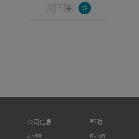
尽力保护您
本隐私政策
问者（统称
需要注意的
们一般不向
广信息的选
请您在使用
企梦园、如
素材库、N
态、您报名
当我们提供
隐私政策将
3：公司简
如新（中国
3000号
，
（ii）本
营养补充品
若您对本政
的下述权利
公司信息
帮助
通过我们个
理您个人信
加入事业
网站地图
我们进行投