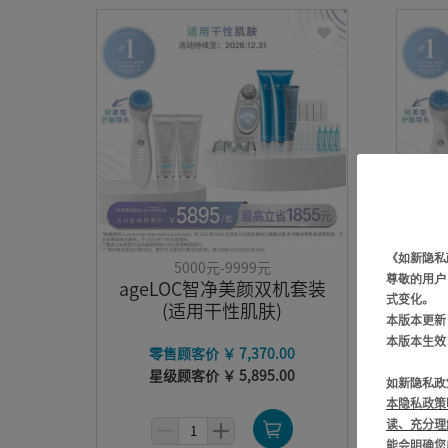
《如新隐私
5000元-9999元
尊敬的用户
ageLOC智净美颜双机套装
a
式变化。
(适用干性肌肤)
本版本更新
本版本生效
零售顾客价 ￥ 7,370.00
星级顾客价 ￥ 5,895.00
如新隐私政
本隐私政策
读、充分理
能会明确您