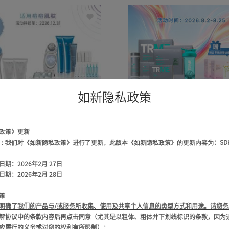
如新隐私政策
政策》更新
5000元-9999元
5000元-9999元
：我们对《如新隐私政策》进行了更新。此版本《如新隐私政策》的更新
内容为
：
S
geLOC智净美颜双机套装
TRME 90天V身焕变
(适用痘痘肌肤)
（混合口味）
日期：
2026年2月 27日
日期：
2026年2月 28日
零售顾客价 ￥ 7,370.00
零售顾客价 ￥ 11,375.0
星级顾客价 ￥ 5,895.00
星级顾客价 ￥ 9,100.00
策
明确了我们的产品与
/或服务所收集、使用及共享个人信息的类型方式和用途。请您务
解协议中的条款内容后再点击同意（尤其是以粗体、粗体并下划线标识的条款，因为
应履行的义务或对您的权利有所限制）：