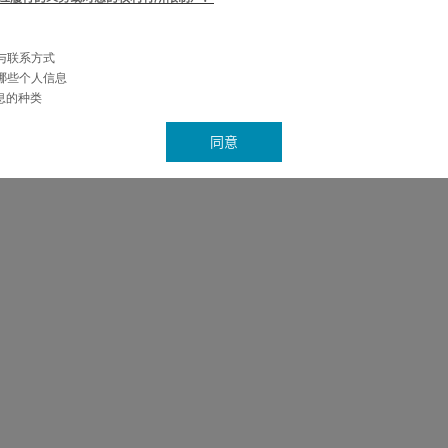
介与联系方式
集哪些个人信息
信息的种类
采集的个人信息以及采集这些数据的原因
务
同意
三方处获取的个人信息
人
息的使用方式
息的共享和转移
人信息
信息的存储地点及转移个人信息
K（第三方提供的软件开发包）的使用
息的保护方式
息的留存时间
身的个人信息享有的权利
接收营销推广信息的选择
策的变更
诺尊重并保护您的个人信息。我们会严格按照中国的法律法规之要求采取相应的安全