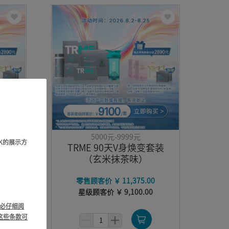
5000元-9999元
DK的展示方
套装
TRME 90天V身焕变套装
（玄米抹茶味）
0
零售顾客价 ￥ 11,375.00
星级顾客价 ￥ 9,100.00
必仔细阅
这些条款可