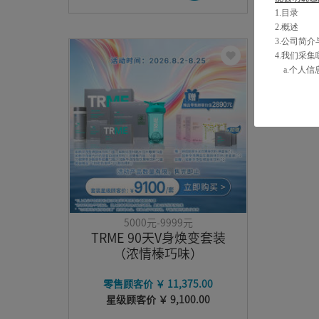
1.目录
2.概述
3.公司简
4.我们采
a.个人
b.向您
c.您的义
d.从第
e.未成年
5.个人信
6.个人信
a.共享个
b.个人
c.SD
7.个人信
5000元-9999元
8.个人信
TRME 90天V身焕变套装
9.您对自
（浓情榛巧味）
10.您对
11.隐私政
零售顾客价 ￥ 11,375.00
2：概述
星级顾客价 ￥ 9,100.00
如新郑重承