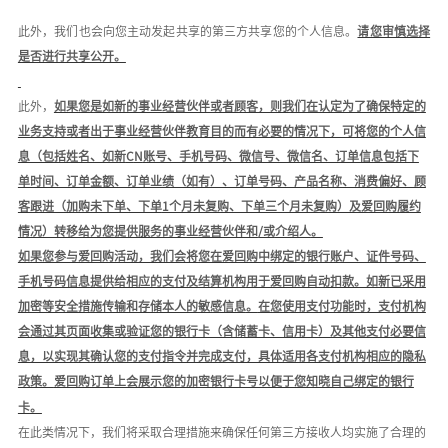
此外，我们也会向您主动发起共享的第三方共享您的个人信息
。
请您审慎选择
是否进行共享公开。
此外，
如果您是如新的事业经营伙伴或者顾客，则我们在认定为了确保特定的
业务支持或者出于事业经营伙伴教育目的而有必要的情况下，可将您的个人信
息（包括姓名、如新
C
N
账号、手机号码、微信号、微信名、订单信息包括下
单时间、订单金额、订单业绩（如有）、订单号码、产品名称、消费偏好、顾
客跟进（加购未下单、下单
1个月未复购、下单三个月未复购）及爱回购履约
情况）转移给为您提供服务的事业经营伙伴和
/或
介绍人
。
如果您参与爱回购活动，我们会将您在爱回购中绑定的银行账户、证件号码、
手机号码信息提供给相应的支付及结算机构
用于爱回购自动扣款。如新已采用
加密等安全措施传输和存储本人的敏感信息
。
在您使用支付功能时，支付机构
会通过其页面收集或验证您的银行卡（含储蓄卡、信用卡）及其他支付必要信
息，以实现其确认您的支付指令并完成支付，具体适用各支付机构相应的隐私
政策。
爱回购订单上会展示您的加密银行卡号以便于您知晓自己绑定的银行
卡。
在此类情况下，我们将采取合理措施来确保任何第三方接收人均实施了合理的