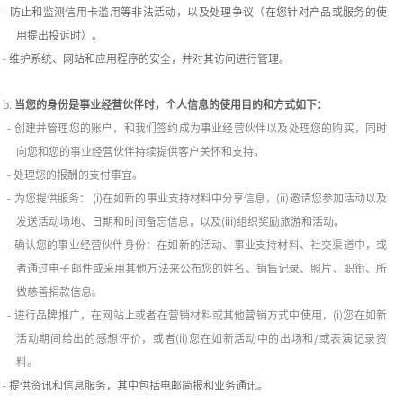
-
防止和监测信用卡滥用等非法活动，以及处理争议（在您针对产品或服务的使
用提出投诉时）。
-
维护系统、网站和应用程序的安全，并对其访问进行管理。
b.
当您的身份是事业经营伙伴时，个人信息的使用目的和方式如下：
-
创建并管理您的账户，和我们签约成为事业经营伙伴以及处理您的购买，同时
向您和您的事业经营伙伴持续提供客户关怀和支持。
-
处理您的报酬的支付事宜。
-
为您提供服务：
(i)
在如新的事业支持材料中分享信息，
(ii)
邀请您参加活动以及
发送活动场地、日期和时间备忘信息，以及
(iii)
组织奖励旅游和活动。
-
确认您的事业经营伙伴身份：在如新的活动、事业支持材料、社交渠道中，或
者通过电子邮件或采用其他方法来公布您的姓名、销售记录、照片、职衔、所
做慈善捐款信息。
-
进行品牌推广，在网站上或者在营销材料或其他营销方式中使用，
(i)
您在如新
活动期间给出的感想评价，或者
(ii)
您在如新活动中的出场和
/
或表演记录资
料。
-
提供资讯和信息服务，其中包括电邮简报和业务通讯。