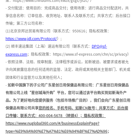
策：
h
ttps://www.chinaums.com/xwzx/gsgs/yszc/
）
- 交付配送：使用目的：
完成商品交付
；使用场景：
进行商品交付配送时
，共
享信息名称：
订单信息、收货地址、联系人及联系方式
；共享方式：后台接口
传输；第三方公司名称：
(1)
北京京邦达贸易有限公司
（联系方式：
950616；隐私权政策：
https://www.jdl.com/Protocol/
）
;
(2) 顺丰速运集团（上海）速运有限公司（联系方式：
DPO@sf-
express.com
；隐私权政策：
https://www.sf-express.com/chn/sc/privacy
）
- 依照法律、法规、规章制度、法律程序或诉讼，如新被迫、被要求或者被允
许向其披露信息的任何适用的监管、法定、政府或其他相关主管部门、机关或
团体和行业监管方以及其他任何人；
-
如新中国旗下的子公司广东星创日用保健品有限公司：广东星创日用保健品
有限公司上线
“星创城海外购”平台，您可以通过该平台购买到如新海外产
品。为了更好地向您提供服务（包括市场推广目的），我们会向广东星创日用
保健品有限公司共享
您的姓名、手机号码、如新
C
N
账号；共享方式：后台接
口传输；联系方式：
400-004-5678 （转拨4）
；隐私权政策：
https://www.nuglobal360.com/#/businessExplainPage?
type=%E9%9A%90%E7%A7%81%E6%94%BF%E7%AD%96
；