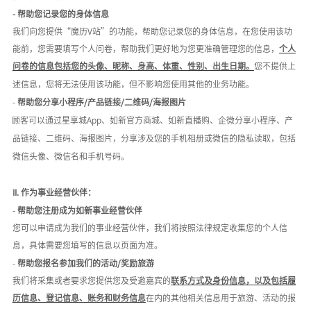
- 帮助您记录您的身体信息
我们向您提供
“魔历V站”的功能，帮助您记录您的身体信息，在您使用该功
能前，您需要填写个人问卷，帮助我们更好地为您更准确管理您的信息，
个人
问卷的信息包括您的头像、昵称、身高、体重、性别、出生日期。
您不提供上
述信息，您将无法使用该功能，但不影响您使用其他的业务功能。
-
帮助您分享小程序
/产品链接/二维码/海报图片
顾客可以通过星享城
App、如新官方商城、如新直播购、企微分享小程序、产
品链接、二维码、海报图片，分享涉及您的手机相册或微信的隐私读取，包括
微信头像、微信名和手机号码。
II.
作为事业经营伙伴：
-
帮助您注册成为如新事业经营伙伴
您可以申请成为我们的事业经营伙伴，我们将按照法律规定收集您的个人信
息，具体需要您填写的信息以页面为准。
-
帮助您报名参加我们的活动
/奖励旅游
我们将采集或者要求您提供您及受邀嘉宾的
联系方式及身份信息，以及包括履
历信息、登记信息、账务和财务信息
在内的其他相关信息用于旅游、活动的报