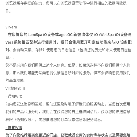
浏览器缓存数据的能力，您可以在浏览器设置功能中进行相应的数据清除操
作。
VI.Vera：
-
在您将
您的
LumiSpa iO设备或ageLOC 新智清体仪 iO (WellSpa iO)设备
与
V
era系统相匹配并进行使用时
，
我们会
使用蓝牙和
定位功能
来与
iO 设备配
对、
会自动采集、存储并使用
您的日志信息（包括您的历史和未来使用日志信
息）
。
您不是必须向我们提供上述个人信息。但是，如果您选择不向我们提供个人信
息，那么我们可能无法向您提供该信息所对应的服务，但不会影响您使用我们
的基本功能。
VII.权限调用
- 通知权限
为向您发送消息和通知，帮助您更及时地了解我们的服务动态，当您首次使用
我们的产品和服务时，我们会在获得您的自主选择同意后，获取您的推送信息
权限（通知权限），向您推送您的订单状态信息等服务消息。
- 位置权限
为了向您推荐距离您更近的门店、获取就近仓库的实时库存状态以及需要您填