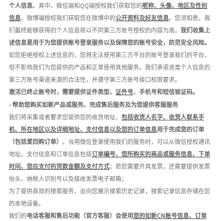
个人信息
。其中，微信端和
QQ端授权我们获取您的
昵称、头像、地区及性别
信息
，微博端授权我们获取您在微博中的
公开资料及好友信息
。您须知悉，我
们最终能够获得的个人信息将以不同第三方账号授权的内容为准。
我们收集上
述信息是用于为您提供账号登录服务以及保障您的账号安全，防范安全风险。
如您拒绝授权上述信息的，您将无法使用第三方平台的账号登录我们的平台，
但不影响我们为您提供的产品和正常使用其他服务。我们承诺该类个人信息的
第三方账号渠道来源的合法性，并遵守第三方账号接口权限要求。
激活已终止账号时，需要提供证件类型、
证件号
、手机号和短信验证码。
- 帮助
您购买如新产品或服务、完成售后服务及为您提供客服服务
我们将采集或者要求您提供您的收货地址，
包括收货人名字、收货人联系手
机、所在地区以及详细地址、支付信息以及您的订单信息
用于完成您的订单
（包括爱回购订单）
。当用微信登录使用我们的服务时，可以从微信授权通讯
地址。支付信息和订单信息包括
订单编号、您所购买的商品或服务信息、下单
时间、您应支付的货款金额及支付方式
；若您需要开具发票，还需要提供发票
抬头、纳税人识别号以及接收发票电子邮箱；
为了提供高效的搜索服务，会向您展示搜索历史记录，
搜索记录信息存储在您
的本地设备。
我们的
电话客服和售后功能（官方客服）会使用
您的如新
C
N
账号信息、订单