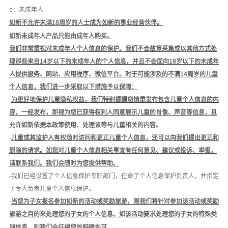
e：未成年人
如新不允许未满
18周岁的人士成为如新的事业经营伙伴。
如新未成年人产品只能由成年人购买。
我们非常重视对未成年人个人信息的保护。
我们不会故意采集或以其他方式处
理那些来自
14岁以下的未成年人的个人信息，并且不会面向18岁以下的未成年
人提供服务、网站、应用程序、微信平台。
对于可能涉及的不满
14周岁的儿童
个人信息，我们进一步采取以下措施予以保障：
-
为更好地保护儿童隐私权益，我们特别提醒您慎重发布包含儿童个人信息的内
容，一经发布，即视为您已获得权利人同意展示儿童的肖像、声音等信息，且
允许如新依据本政策使用、处理该等与儿童相关的内容。
-
儿童或其监护人有权随时访问和更正儿童个人信息，还可以向我们提出更正和
删除的请求。如您对儿童个人信息相关事宜有任何意见、建议或投诉、举报，
请联系我们。我们会随时为您提供帮助。
-我们已经设置了个人信息保护专职部门，任命了个人信息保护负责人，并指定
了专人负责儿童个人信息保护。
-
当您为子女报名参加如新的活动或奖励旅游，则我们将针对参加该活动或奖励
旅游之目的来处理您的子女的个人信息。如该活动要求处理您的子女的特殊类
别信息，则我们会征得您的明确许可。