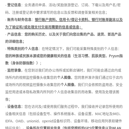
-
登记信息
：业务通讯申请、活动
/奖励旅游登记、订阅、下载以及用户名/密
码、注册或登记表中要求填写的信息以及反馈和调查答复相关信息；
-
账务与财务信息
：
银行账户资料、信用卡
/借记卡资料、银行对账单副本以及
为了验证和/或处理支付交易而需要的信息或信息；
-
产品信息
：
您的购买历史、以及关于我们向您出售的产品、退货、首选产品
的详细信息；
-
特殊类别的个人信息
：在特定情况下，我们可能采集特殊类别的个人信息：
您的种族或民族本源或您的健康相关的信息
（生活习惯、肌肤类型、
Prysm指
数（身体防御指数））
；
-
监控录像
，在您到访我们的办公场所或如新店铺时，我们可能会通过店内或
场所内的视频监控摄像头收集您的
个人图像
。您同意并准许我们通过位于店内
或场所内的视频监控摄像头收集您的
个人图像
。我们只会依照防盗用途、安全
监控用途或本隐私政策内所列的个人信息收集目的而收集、使用及处理该图
像；
-
设备信息：
您在访问及
/或使用我们服务过程中，我们接收并记录您所使用的
设备相关信息（包括设备型号、操作系统版本、设备设置、MAC地址及IMEI、
IDFA、OAID、unionid、openid设备标识符、设备环境、移动应用列表软硬件
特征信息），
设备所在位置相关信息
（包括您授权的GPS位置信息以及WLAN