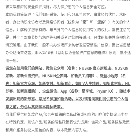
求采取相应的安全保护措施，尽力保护您的个人信息安全可控。
本隐私政策阐述了我们如何采集、使用和分享与顾客、事业经营伙伴、求职
者、办公场所来访者以及网络访问者（统称为
“
您
”和“
您的
”）有关的个人
信息，并解释了您享有的、与自身的个人信息的使用有关的权利。需要注意的
是，并非全部章节均与您同等相关或者对您同等适用，具体的相关性应视您的
情况确定。由于我们一般不向办公场所来访者发送营销推广信息，因此当您是
办公场所来访者，那么第10节《您对接收营销推广信息的选择》原则上就不适
用于您。
请您在使用我们的网站、微信公众号（名称：
NUSKIN官方旗舰店、NUSKIN
如新、如新业务资讯、NUSKIN企梦园、如新员工招聘）、微信小程序（名
称：如新官方商城、如新支付、如新看点、如新V人生精选、如新素材库、N
U
即客、如新直播购）、企业微信、
App
（名称：星享城、
Prysm iO
）、
随技术
发展出现的新形态、您报名参加如新活动，以及
/或者向我们提供您的个人信
息之前，务必认真阅读本隐私政策。
当我们提供的某款产品
/服务有单独的隐私政策或相应的用户服务协议当中存
在特殊约定，则该产品/服务的隐私政策将优先适用；该款产品/服务隐私政策
和用户服务协议未涵盖的内容，以本政策内容为准。