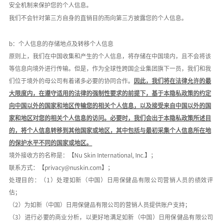
安全机制来保护您的个人信息。
我们不会针对第三方自身的直销目的而向第三方披露您的个人信息。
b：个人信息的存储地点及转移个人信息
原则上，我们在中国收集和产生的个人信息，将存储在中国境内，且不会将该
等信息向境外进行传输。但是，作为全球性跨国企业集团旗下一员，我们和我
们位于境外的母公司有着诸多必要的协同合作。
因此，我们将在法律允许的最
大限度内，在遵守适用的法律的强制性要求的前提下，基于本隐私政策的约定
向中国以外的国家和地区传输您的相关个人信息，以及接受来自中国以外的国
家和地区对您的相关个人信息的访问。必要时，我们会出于本隐私政策所述目
的，将个人信息转移到其他国家或地区，其中包括与最初采集个人信息所在地
的保护水平不同的国家或地区。
境外接收方的名称是：【
Nu Skin International, Inc.
】；
联系方式：【
privacy@nuskin.com
】；
处理目的：（
1
）处理如新（中国）日用保健品有限公司营销人员的绩效评
估；
（
2
）为如新（中国）日用保健品有限公司的营销人员提供账户支持；
（
3
）进行必要的商业分析，以更好地满足如新（中国）日用保健品有限公司