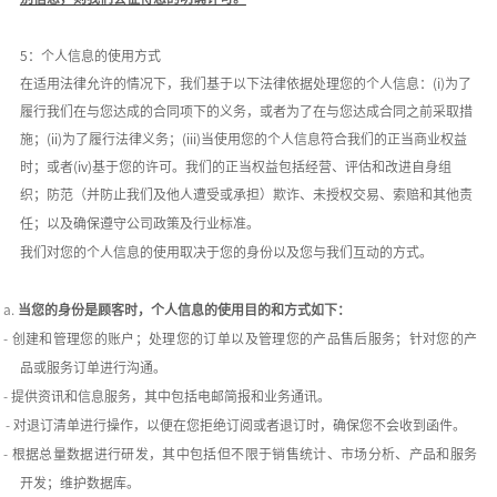
5：个人信息的使用方式
在适用法律允许的情况下，我们基于以下法律依据处理您的个人信息：
(i)为了
履行我们在与您达成的合同项下的义务，或者为了在与您达成合同之前采取措
施；(ii)为了履行法律义务；(iii)当使用您的个人信息符合我们的正当商业权益
时；或者(iv)基于您的许可。我们的正当权益包括经营、评估和改进自身组
织；防范（并防止我们及他人遭受或承担）欺诈、未授权交易、索赔和其他责
任；以及确保遵守公司政策及行业标准。
我们对您的个人信息的使用取决于您的身份以及您与我们互动的方式。
a.
当您的身份是顾客时，个人信息的使用目的和方式如下：
-
创建和管理您的账户；处理您的订单以及管理您的产品售后服务；针对您的产
品或服务订单进行沟通。
-
提供资讯和信息服务，其中包括电邮简报和业务通讯。
-
对退订清单进行操作，以便在您拒绝订阅或者退订时，确保您不会收到函件。
-
根据总量数据进行研发，其中包括但不限于销售统计、市场分析、产品和服务
开发；维护数据库。