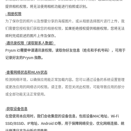
提供
相机权限
，将无法使用
相机功能进行拍照或识别
。
-
相册权限
为了保存您的照片以及想要分享的海报图片
，或从相册选择图片进行上传
，我
们需要您授权我们获取您的
相册
权限，
如果拒绝授权提供
相册权限
，
您将无法
顺利
完成前述的图片上传及保存。
-
通讯录权限（读取联系人数据）
Prysm iO需要申请通讯录权限，读取你好友信息（姓名和手机号码），可用于
记录好友的Prysm 指数。
-
查看网络状态和
WLAN状态
检测网络环境，以确保应用能正常加载内容
。
您可以通过设备的系统设置管理
或更改
应用的网络访问权限。请注意，若您关闭此权限，可能导致应用的部分
或全部功能无法正常使用。
-获取设备信息
在您使用本应用时，我们会收集您的设备信息，包括设备MAC地址、Wi-Fi
SSID/BSSID、IP地址、Android ID等，用于保障网络安全、优化网络连接、统
计崩溃日志及分析应用性能。