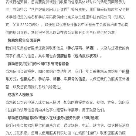
名或行程安排，您需要提供或我们收集的信息具体以对应的活动页面展示为
准；当您符合
“
营养健康顾问认证课程
”报名资格，我们将采取相应的安全技
术手段把您的姓名和手机号码提供给北京禾尔生健康科技有限公司（联系方
式：0
10-53327059
），以便您以优惠条件报名中国营养学会教育培训中心提
供的培训课程，其他报名信息以您在该公司报名页面自行提供的为准。
-
协助您报告负面事件
我们将采集或者要求您提供联系信息（
手机号码、邮箱
），以及与您遭受的负
面事件相关的信息，其中可包含
健康信息（包括皮肤状况）
。
-
协助您使用我们的公司
IT系统或者设备
当您使用会议报备、园区预约这类功能时，我们可能会采集您及预约用户的
联
系方式，包括姓名、手机号、邮箱、车牌号的信息
，以保证我们的服务正常运
营，以及您使用我们系统的稳定性。
-
成功名人榜展示
当您被公司选中进入成功名人榜时，如您同意提供图文、视频、姓名，您向我
们提供的该等信息将向其他事业经营伙伴展示，用于鼓励他们。
-
帮助您订阅信息和
/或登入在线服务/
服务列表（即时通讯）
我们可能会根据您提供的联系方式，通过短信、电话、站内信、微信模板消息
的方式联系您。您可以使用服务列表功能（在线即时通讯）联系您服务的顾