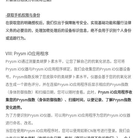
-
获取手机权限与身份
在获取您的明确授权后，我们仅出于保障账号安全、实现基础功能和履行法律
义务的必要目的，
处理
加密处理后的设备标识信息
，
绝不会用于识别个人身份
或追踪行为
。
VIII: Prysm iO
应用程序
Prysm iO
通过测量类胡萝卜素水平，让您了解自己的抗氧化状态。
您
可将
Prysm iO仪器与
Prysm iO应用程序
绑定，我们会收集您的
Prysm iO仪器设备
号。Prysm指数反映了您皮肤中的类胡萝卜素水平。仪器会基于您的抗氧化状
态生成一个颜色评分，并在连接Prysm iO应用程序后显示相应的
Prysm指数
（身体防御指数）
和扫描日期，
您
可以随时查看。此时，
Prysm iO应用程序收
集您的
Prysm指数（身体防御指数）、扫描时间，以便记录、了解Prysm指数
变化趋势。
为了方便识别
Prysm iO仪器，可以用Prysm iO应用程序为您的Prysm iO仪器
进行命名、改名。
当您在使用
Prysm iO应用程序时，您可以使用如新
CN账号进行登录。
我们会