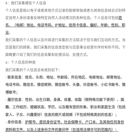
4：我们采集哪些个人信息
个人信息是指以电子或者其他方式记录的能够单独或者与其他信息结合识别特
定自然人身份或者反映特定自然人活动情况的各种信息。个人信息可包括
姓
名、（电邮）地址、电话号码、
IP地址、信用卡信息、偏好、年龄、性别、职
业
。
我们采集的个人信息以及对其进行采集的方法取决于您与我们互动的方式。当
您是我们的顾客，我们采集的信息类型就与您是事业经营伙伴时有所不同。下
面概要介绍了我们的信息采集和处理活动、处理方式。
a：个人信息的种类
我们采集的个人信息总体类别如下：
-
联系信息
：
姓名、头衔、地址、年龄段、所在地区、电邮地址、邮寄地址、
电话号码、微信名、微信昵称、微信账号、头像、抖音账号、小红书账号、微
博账号；
-
履历信息
：
性别、出生日期、
身高、体重、体脂
（限特殊功能下使用）、国
籍、工作经历、婚姻状态、学历，以及载有您的形象、职业和家庭生活（包括
家人、子女、兴趣爱好）信息的照片或视频（不包括特殊类别的信息）；
-
身份信息
：
护照号、居民身份证号、社会保障卡、户口本、及其他任何身份
资料和文件，以及上述身份文件的复印件（在适用法律许可的范围内）；