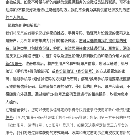
企微成员
。
如您不希望与新的继续为您提供服务的企微成员进行联系，可不主
动添加
/不接受好友邀请/主动删除对方，我们不会
再为其提供前述涉及到的您
的个人信息。
-
帮助您创建如新账户
我们将采集或者要求您提供
您的姓名、手机号码、验证码并设置您的密码
来创
建账户
，另外
如果您想成为我们的星级顾客，
您可以选择向我们提供您的姓
名、证件类型（包括身份证、护照、台湾居民往来大陆通行证、军官证、港澳
居民来往内地通行证）、证件号以及您是如何认识到我们的和您的介绍人的如
新
CN账号
。
注册成功后，将产生用户名和密码账户信息，您可以通过手机号
验证（手机号
+短信验证码）或
身份证验证（身份证号）
的方式重置您的密
码；通过手机号
+短信验证码的方式修改密码；解绑/换绑手机号需要您按照指
示提供短信验证码。您应谨慎合理的保存、使用您的用户名、账户和密码，不
得随意向外透露。通过如新
CN
账号及密码登录进行的相关操作，均视为您本
人操作。
在
微信登录
时，您可以使用微信绑定的手机号快捷登录或使用如新
C
N
账号
/
证
件号
/手机号/邮箱+密码登录或手机号+验证码登录；您使用第三方平台的账号
（微信账号、微博账号、QQ账号）登录时，如果您决定绑定该第三方平台的
账号
，我们将通过间接获得的方式访问、收集和绑定您明示点击授权同意后的