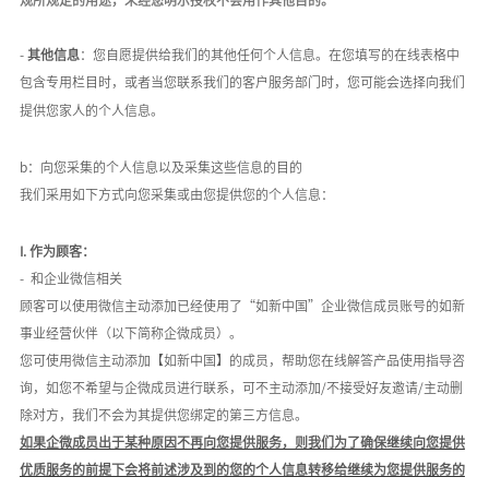
-
其他信息
：您自愿提供给我们的其他任何个人信息。在您填写的在线表格中
包含专用栏目时，或者当您联系我们的客户服务部门时，您可能会选择向我们
提供您家人的个人信息。
b：向您采集的个人信息以及采集这些信息的目的
我们采用如下方式向您采集或由您提供您的个人信息：
I.
作为顾客：
-
和
企业微信
相关
顾客可以使用微信主动添加已经
使用
了
“如新中国”企业微信成员账号
的
如新
事业经营伙伴
（以下简称企微成员）
。
您可使用微信主动添加【如新中国】的成员
，帮助您
在线解答产品使用指导咨
询，如您不希望与
企微成员进行联系，可不主动添加
/不接受好友邀请/主动删
除对方，我们不会为其提供您绑定的第三方信息
。
如果企微成员出于某种原因不再向您提供服务，则我们为了确保继续向您提供
优质服务的前提下会将前述涉及到的您的个人信息转移给继续为您提供服务的