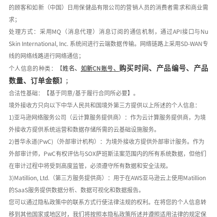
的顾客和如新（中国）日用保健品有限公司的营销人员的消费者需求和商业需
求；
处理方式：采用
MQ
（消息代理）消息订阅的通信机制，通过
API
接口与
Nu
Skin International, Inc.
系统间进行云端数据传输。网络链路上采用
SD-WAN
专
线的网络线路进行网络通信；
购买时间、产品编号、产品
个人信息的种类：【
姓名、
如新
C
N
账号
、
数量、订单金额
】
；
合法性基础：【基于同意
/
基于履行合同所必要】。
境外接收方只向以下中华人民共和国境外第三方提供以上所述的个人信息：
1)
亚马逊网络服务公司（云计算服务提供商）：作为云计算服务提供商，为境
外接收方提供系统运营和数据存储所需的云基础设施服务。
2)
普华永道
(PwC)
（外部审计机构）：为境外接收方提供外部审计服务。作为
外部审计师，
PwC
有权评估与
SOX
萨班斯法案范围内的所有系统数据，但他们
在审计过程中将受到高度监管，必须遵守所有数据和安全法规。
3)Matillion, Ltd.
（第三方服务提供商）：用于在
AWS
亚马逊云上使用
Matillion
的
SaaS
服务提供数据分析、数据可视化和数据报告。
您可以通过隐私政策中的联系方式行使法律法规的权利。在将您的个人信息转
移到其他国家或地区时，我们将按照本隐私政策所述并遵照适用法律的规定保