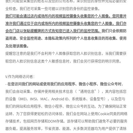
我们可能会采集您的姓名以及您的公司名称，来识别您的身份并完成必要的安
全检查。我们还可采集一些可据以识别您的身份的监控录像。
我们可能会通过店内或场所内的视频监控摄像头收集您的个人图像。您同意并
准许我们通过位于店内或场所内的视频监控摄像头收集您的个人图像，我们亦
会在门店以张贴提醒牌的方式告知您已进入我们的监控范围。
我们只会依照防
盗用途、安全监控用途、本隐私政策内所列的个人信息收集目的而收集、使用
及处理该图像。
提醒您注意的是我们不会利用个人图像获取您的人脸识别信息，当我们需要获
取您的人脸识别信息这类个人敏感信息时，我们会另行获得您的明示同意。
V.作为网络访问者：
-
在您访问我们的网站或使用我们的应用程序、微信小程序、微信公众号时
，
我们会自动采集、存储并使用相关技术信息（
“通用信息”），其内容包括您
的设备（IMEI、IMSI、MAC、Android ID、系统版本、设备型号），以及您与
我们的网站和应用程序、微信小程序、微信公众号的互动。为了确保网站正常
运转、为了您获得更轻松的访问体验，我们会在网站上使用Cookie同类的网络
存储技术，包括网页存储和DOM存储。该存储可以帮助我们避免不必要的服务
器负载，提高服务效率，节省资源、能源。大多数浏览器均为用户提供了清除