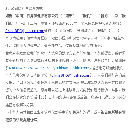
3：公司简介与联系方式
如新（中国）日用保健品有限公司
（
“
如新
”、“
我们
”、“
我方
”以及“
我
们的
”）注册于
上海市奉贤区环城西路
3000号
，个人信息保护负责人邮箱：
ChinaDPO@nuskin.com
通过（
i）如新网站（分别称之为“
网站
”）、（ii）
本政策适用于如新应用程序、微信小程序和微信公众号以及（iii）事业经营伙
伴，提供个人护理产品、营养补充品、仪器及其他商品或服务。
若您对本政策或我们对您个人信息的处理方式有任何相关问题或疑虑，或者需
要更新您的个人信息或行使您的下述权利（更正、删除、注销账户），敬请联
系
400-004-5678
、
48hrs_reply_china@nuskin.com
或者您也可以通过我们
个人信息保护负责人的邮箱（
ChinaDPO@nuskin.com
），向我们进行咨询或
反馈，若您认为我们处理您个人信息的方式违反法律法规或认为第三方侵犯了
您的个人信息权益的，您亦可以通过上述联系方式向我们进行投诉、举报，我
们会在核实您身份后【
15】日内向您进行答复或反馈。您还可以通过以下外部
途径寻求解决方案:
与中华人民共和国工业和信息化部等主管机关进行沟通，或向
被告住所地有管
辖权的法院提起诉讼
。