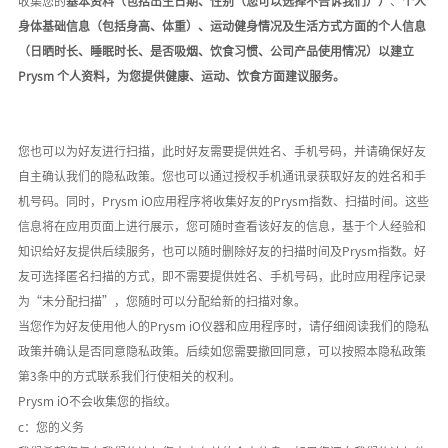
收集您
的
基本资料（包括出生日期、性别（您可以选择不告诉我们））
、
个人
身体基础信息（包括身高、体重）、运动健身情况及生活方式方面的个人信息
（日晒时长、睡眠时长、是否吸烟、饮食习惯、公司产品使用情况）以建立
Prysm 个人资料，为您提供健康、运动、饮食方面建议服务。
您也可以为好友进行扫描，此时好友需要提供姓名、手机号码，并请确保好友
自主确认我们的隐私政策。您也可以通过授权手机通讯录获取好友的姓名和手
机号码。同时，
Prysm iO应用程序将收集好友的
Prysm
指数、扫描时间。这些
信息将在应用页面上进行展示，您可随时查看该好友的信息，基于个人经验和
知识给好友提供后续服务，也可以随时删除好友的扫描时间及
Prysm指数。好
友可选择匿名扫描的方式，即不需要提供姓名、手机号码，此时应用程序记录
为
“未分配扫描”
，您随时可以分配给新的扫描对象。
当您作为好友使用他人的
Prysm iO仪器和应用程序时，请仔细阅读我们的隐私
政策并确认是否同意隐私政策。
后续如您需要撤回同意，可以按照本隐私政策
第
3条中的方式联系我们行使相关的权利。
P
rysm
iO不会收集您的指纹。
c：您的义务