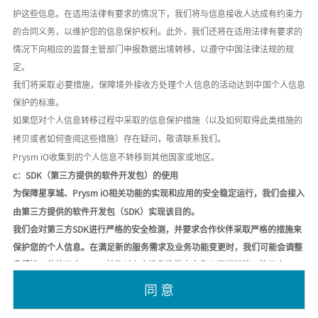
护这些信息。在适用法律有要求的情况下，我们将与信息接收人达成有约束力
的合同义务，以维护您的信息保护权利。此外，我们还将在适用法律有要求的
情况下向相应的监督主管部门申报数据出境转移，以遵守中国法律法规的规
定。
我们将采取必要措施，保障境外接收方处理个人信息的活动达到中国个人信息
保护的标准。
如果您对个人信息转移过程中采取的信息保护措施（以及如何取得此类措施的
拷贝或者如何查阅这些措施）存在疑问，敬请联系我们。
Prysm iO收集到的个人信息不转移到其他国家或地区。
c：SDK（第三方提供的软件开发包）的使用
为保障星享城、
Prysm iO相关功能的实现和应用的安全稳定运行，我们会接入
由第三方提供的软件开发包（SDK）实现该目的。
我们会对第三方
SDK进行严格的安全检测，并要求合作伙伴采取严格的措施来
保护您的个人信息。在满足新的服务需求及业务功能变更时，我们可能会调整
我们接入的第三方SDK，并及时在本隐私政策中向您公开说明接入第三方SDK
的最新情况。请注意，第三方SDK可能因为版本升级、策略调整等原因导致数
同 意
据类型存在一些变化，请以其公示的官方说明为准。