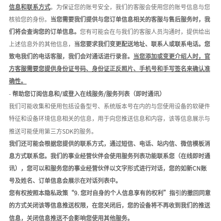
信息和联系方式
。为保证您的账号安全，我们的客服会使用您的账号信息与您
核验您的身份。
当您需要我们提供与您订单信息相关的客服与售后服务时，我
们将会查询您的订单信息。
您有可能会在与我们的客服人员沟通时，提供给出
上述信息外的其他信息，
当您要求我们变更配送地址、联系人或联系电话。您
致电我们的电话客服，我们会对通话进行录音。
当您添加或变更介绍人时，官
方客服需要您提供身份证号码、身份证正反照片、手机号和手写签名来确认准
确性。
-
帮助您订阅信息和
/或登入在线服务/服务列表（即时通讯）
我们可能收集和使用包括设备型号、系统版本号在内的与您使用设备的软硬件
特征和设备环境信息相关的信息，用于向您推送信息和内容，该等信息展示与
推送可能使用第三方
SDK的服务。
我们还可能会根据您提供的联系方式，通过短信、电话、站内信、
微信模板消
息
方式
联系您。我们的事业经营伙伴会使用服务列表功能联系您（在线即时通
讯）
，您可以和服务您的事业经营伙伴以文字形式进行对话，您的如新
C
N
账
号及姓名、订单信息会展示在对话列表中。
您有权按照本隐私政策
“9. 您对自身的个人信息享有的权利”指引的撤回同意
的方式关闭该等信息推送权限，在您关闭后，您的设备将不再收到我们的推送
信息，关闭信息推送不会影响您使用其他服务。