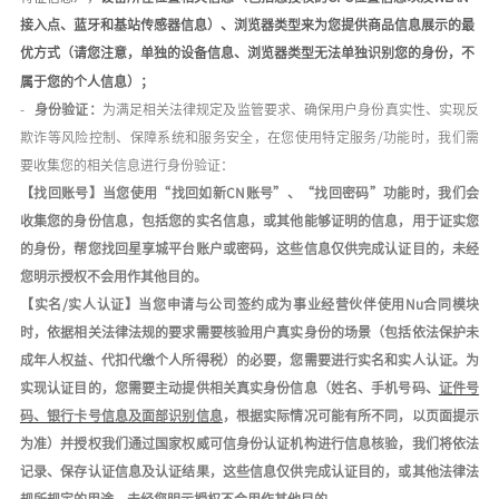
接入点、蓝牙和基站传感器信息）
、浏览器类型来为您提供商品信息展示的最
优方式（请您注意，单独的设备信息、浏览器类型无法单独识别您的身份，不
属于您的个人信息）；
-
身份验证：
为满足相关法律规定及监管要求、确保用户身份真实性、实现反
欺诈等风险控制、保障系统和服务安全，在您使用特定服务
/
功能时，我们需
要收集您的相关信息进行身份验证：
【找回账号】当您使用
“找回如新
C
N
账号
”、“
找回密码
”功能时，我们会
收集您的身份信息，包括您的
实名信息
，或其他能够证明的信息，用于证实您
的身份，帮您找回星享城平台账户或密码，这些信息仅供完成认证目的，未经
您明示授权不会用作其他目的。
【实名
/
实人认证】当您申请与公司签约成为事业经营伙伴使用
Nu
合同模块
时，
依据相关法律法规的要求需要核验用户真实身份的场景（包括依法保护未
成年人权益、代扣代缴个人所得税）的必要
，您需要进行实名和实人认证。为
实现认证目的，您需要主动提供相关真实身份信息（姓名、手机号码、
证件号
码、银行卡号信息及面部识别信息
，根据实际情况可能有所不同，以页面提示
为准）并授权我们通过国家权威可信身份认证机构进行信息核验，我们将依法
记录、保存认证信息及认证结果，
这些信息仅供完成认证目的，或其他法律法
规所规定的用途
，未经您明示授权不会用作其他目的。