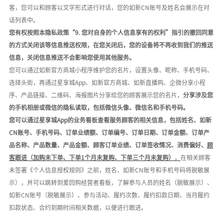
客，您可以和顾客以文字形式进行对话，您的如新
CN账号及姓名会展示在对
话列表中。
您有权按照本隐私政策
“9. 您对自身的个人信息享有的权利”指引的撤回同意
的方式关闭该等信息推送权限，在您关闭后，您的设备将不再收到我们的推送
信息，关闭信息推送不会影响您使用其他服务。
您可以通过如新官方商城小程序维护您的名片，设置头像、昵称、手机号码、
选择头街，再通过星享城
App、如新官方商城、如新直播购、企微分享小程
序、产品链接、二维码、海报图片分享给您的顾客展示您的名片，
分享涉及您
的手机相册或微信的隐私读取，包括微信头像、微信名和手机号码。
您可以通过星享城
App的业务看板查看服务顾客的相关信息，包括姓名、如新
CN账号、手机号码、订单业绩额、订单编号、订单日期、订单金额、订单产
品名称、产品数量、产品金额、顾客订单业绩、订单签收情况、消费偏好、
顾
客跟进（加购未下单、下单
1个月未复购、下单三个月未复购）
，
在相关顾客
未签署《个人信息授权规则》之前，姓名、如新
CN账号和手机号码将脱敏展
示），并可以跳转到爱回购经营者看板，了解参与人员的姓名（脱敏展示）、
如新CN账号（脱敏展示）、参与活动、履约次数、履约扣款日期、当月履约
扣款状态、合约到期时间相关数据，以便进行跟进。