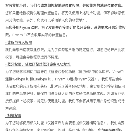
写收货地址时，我们会请求您授权地理位置权限，并收集您的地理位置信息。
您如果拒绝授权提供地理位置信息，将无法使用上述对应功能，但不影响您使
用其他功能，另外，您也可以手动输入您的收货地址。
当您使用
Prysm iO时，为了发现并连接附近的蓝牙设备，系统要求开启定位权
限。
Prysm iO不会收集实际的位置信息。
- 读取与写入权限
我们向您申请获取此权限，是为了保障客户端的稳定运行，如您拒绝开启此项
权限，可能会导致程序运行不稳定。
-
蓝牙权限、获取已配对蓝牙设备
MAC地址
为了您能够顺利使用蓝牙连接智能设备的功能（魔历
V站中的体脂秤、Vera中
连接WellSpa iO和LumiSpa iO、Prysm iO连接Prysm仪器），我们可能会申
请获取您的蓝牙权限和获取已配对蓝牙设备MAC地址，来实现蓝牙控制和使用
我们的产品或服务，
确保应用与设备之间的正常通信与功能实现
。您如果拒绝
授权提供上述权限，将无法使用此功能。我们
不会将其用于用户身份识别或行
为追踪
。
-
相机权限
为了您能够使用相关功能（仪器售后时需要您提供仪器编码信息），我们需要
获取您的相机权限，来实现拍照、识别二维码
/
条形码功能，
您如果拒绝授权