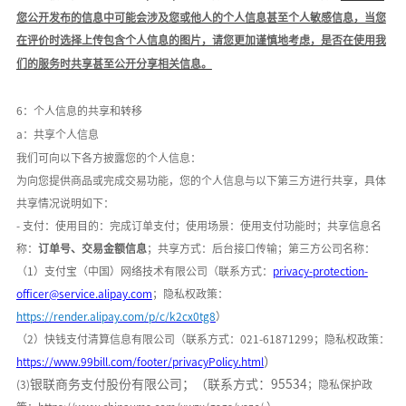
您公开发布的信息中可能会涉及您或他人的个人信息甚至个人敏感信息，当您
在评价时选择上传包含个人信息的图片，请您更加谨慎地考虑，是否在使用我
们的服务时共享甚至公开分享相关信息。
6：个人信息的共享和转移
a：共享个人信息
我们可向以下各方披露您的个人信息：
为向您提供商品或完成交易功能，您的个人信息与以下第三方进行共享，具体
共享情况说明如下：
- 支付：使用目的：完成订单支付；使用场景：
使用支付功能时
；共享信息名
称：
订单号、交易金额信息
；共享方式：后台接口传输；第三方公司名称：
（
1）支付宝（中国）网络技术有限公司（联系方式：
privacy-protection-
officer@service.alipay.com
；隐私权政策：
https://render.alipay.com/p/c/k2cx0tg8
）
（
2）快钱支付清算信息有限公司（联系方式：021-61871299；隐私权政策：
）
h
ttps://www.99bill.com/footer/privacyPolicy.html
银联商务支付股份有限公司；（联系方式：
95534
(3)
；隐私保护政