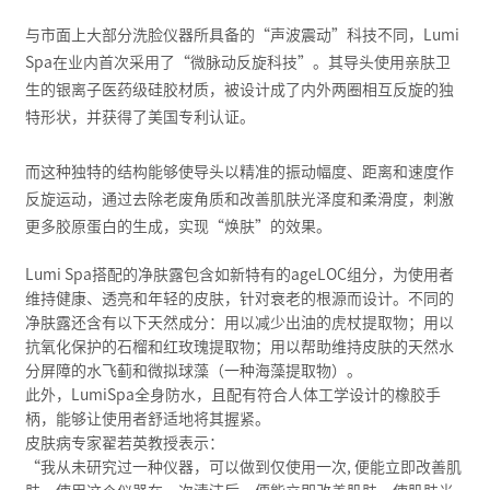
与市面上大部分洗脸仪器所具备的“声波震动”科技不同，Lumi
Spa在业内首次采用了“微脉动反旋科技”。其导头使用亲肤卫
生的银离子医药级硅胶材质，被设计成了内外两圈相互反旋的独
特形状，并获得了美国专利认证。
而这种独特的结构能够使导头以精准的振动幅度、距离和速度作
反旋运动，通过去除老废角质和改善肌肤光泽度和柔滑度，刺激
更多胶原蛋白的生成，实现“焕肤”的效果。
Lumi Spa搭配的净肤露包含如新特有的ageLOC组分，为使用者
维持健康、透亮和年轻的皮肤，针对衰老的根源而设计。不同的
净肤露还含有以下天然成分：用以减少出油的虎杖提取物；用以
抗氧化保护的石榴和红玫瑰提取物；用以帮助维持皮肤的天然水
分屏障的水飞蓟和微拟球藻（一种海藻提取物）。
此外，LumiSpa全身防水，且配有符合人体工学设计的橡胶手
柄，能够让使用者舒适地将其握紧。
皮肤病专家翟若英教授表示：
“我从未研究过一种仪器，可以做到仅使用一次, 便能立即改善肌