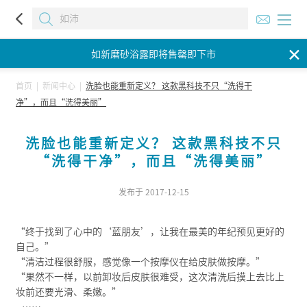
如新磨砂浴露即将售罄即下市
✕
如新磨砂浴露即将售罄即下市
如新磨砂浴露即将售罄即下市
首页
|
新闻中心
|
洗脸也能重新定义？ 这款黑科技不只“洗得干
净”，而且“洗得美丽”
洗脸也能重新定义？ 这款黑科技不只
“洗得干净”，而且“洗得美丽”
发布于 2017-12-15
“终于找到了心中的‘蓝朋友’，让我在最美的年纪预见更好的
自己。”
“清洁过程很舒服，感觉像一个按摩仪在给皮肤做按摩。”
“果然不一样，以前卸妆后皮肤很难受，这次清洗后摸上去比上
妆前还要光滑、柔嫩。”