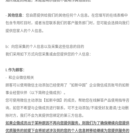
-
其他信息
：您自愿提供给我们的其他任何个人信息。在您填写的在线表格中
包含专用栏目时，或者当您联系我们的客户服务部门时，您可能会选择向我们
提供您家人的个人信息。
b：向您采集的个人信息以及采集这些信息的目的
我们采用如下方式向您采集或由您提供您的个人信息：
I.
作为顾客：
-
和
企业微信
相关
顾客可以使用微信主动添加已经
使用
了
“如新中国”企业微信成员账号
的
如新
事业经营伙伴
（以下简称企微成员）
。
您可使用微信主动添加【如新中国】的成员
，帮助您
在线解答产品使用指导咨
询，如您不希望与
企微成员进行联系，可不主动添加
/不接受好友邀请/主动删
除对方，我们不会为其提供您绑定的第三方信息
。
如果企微成员出于某种原因不再向您提供服务，则我们为了确保继续向您提供
优质服务的前提下会将前述涉及到的您的个人信息转移给继续为您提供服务的