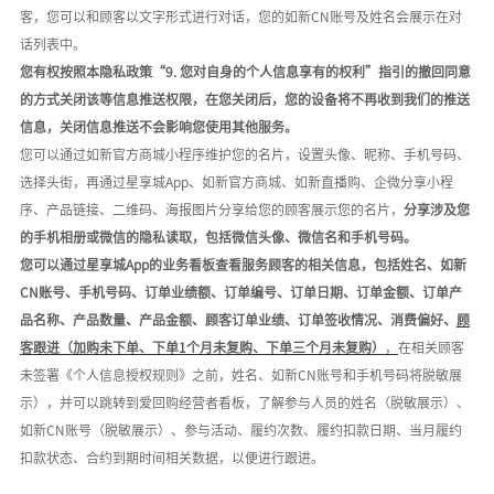
客，您可以和顾客以文字形式进行对话，您的如新
CN账号及姓名会展示在对
话列表中。
您有权按照本隐私政策
“9. 您对自身的个人信息享有的权利”指引的撤回同意
的方式关闭该等信息推送权限，在您关闭后，您的设备将不再收到我们的推送
信息，关闭信息推送不会影响您使用其他服务。
您可以通过如新官方商城小程序维护您的名片，设置头像、昵称、手机号码、
选择头街，再通过星享城
App、如新官方商城、如新直播购、企微分享小程
序、产品链接、二维码、海报图片分享给您的顾客展示您的名片，
分享涉及您
的手机相册或微信的隐私读取，包括微信头像、微信名和手机号码。
您可以通过星享城
App的业务看板查看服务顾客的相关信息，包括姓名、如新
CN账号、手机号码、订单业绩额、订单编号、订单日期、订单金额、订单产
品名称、产品数量、产品金额、顾客订单业绩、订单签收情况、消费偏好、
顾
客跟进（加购未下单、下单
1个月未复购、下单三个月未复购）
，
在相关顾客
未签署《个人信息授权规则》之前，姓名、如新
CN账号和手机号码将脱敏展
示），并可以跳转到爱回购经营者看板，了解参与人员的姓名（脱敏展示）、
如新CN账号（脱敏展示）、参与活动、履约次数、履约扣款日期、当月履约
扣款状态、合约到期时间相关数据，以便进行跟进。