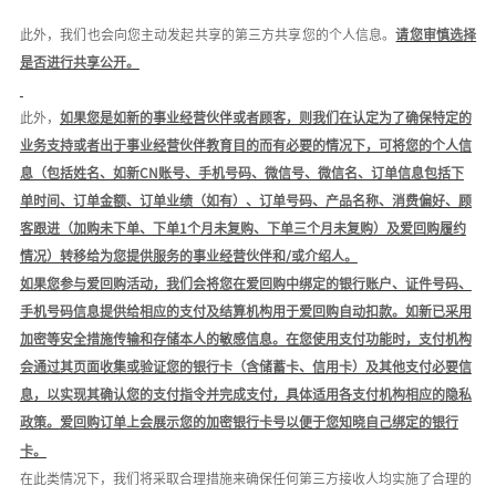
此外，我们也会向您主动发起共享的第三方共享您的个人信息
。
请您审慎选择
是否进行共享公开。
此外，
如果您是如新的事业经营伙伴或者顾客，则我们在认定为了确保特定的
业务支持或者出于事业经营伙伴教育目的而有必要的情况下，可将您的个人信
息（包括姓名、如新
C
N
账号、手机号码、微信号、微信名、订单信息包括下
单时间、订单金额、订单业绩（如有）、订单号码、产品名称、消费偏好、顾
客跟进（加购未下单、下单
1个月未复购、下单三个月未复购）及爱回购履约
情况）转移给为您提供服务的事业经营伙伴和
/或
介绍人
。
如果您参与爱回购活动，我们会将您在爱回购中绑定的银行账户、证件号码、
手机号码信息提供给相应的支付及结算机构
用于爱回购自动扣款。如新已采用
加密等安全措施传输和存储本人的敏感信息
。
在您使用支付功能时，支付机构
会通过其页面收集或验证您的银行卡（含储蓄卡、信用卡）及其他支付必要信
息，以实现其确认您的支付指令并完成支付，具体适用各支付机构相应的隐私
政策。
爱回购订单上会展示您的加密银行卡号以便于您知晓自己绑定的银行
卡。
在此类情况下，我们将采取合理措施来确保任何第三方接收人均实施了合理的