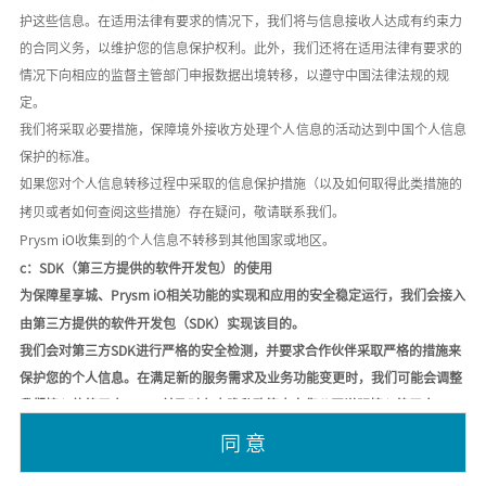
护这些信息。在适用法律有要求的情况下，我们将与信息接收人达成有约束力
的合同义务，以维护您的信息保护权利。此外，我们还将在适用法律有要求的
情况下向相应的监督主管部门申报数据出境转移，以遵守中国法律法规的规
定。
我们将采取必要措施，保障境外接收方处理个人信息的活动达到中国个人信息
保护的标准。
如果您对个人信息转移过程中采取的信息保护措施（以及如何取得此类措施的
拷贝或者如何查阅这些措施）存在疑问，敬请联系我们。
Prysm iO收集到的个人信息不转移到其他国家或地区。
c：SDK（第三方提供的软件开发包）的使用
为保障星享城、
Prysm iO相关功能的实现和应用的安全稳定运行，我们会接入
由第三方提供的软件开发包（SDK）实现该目的。
我们会对第三方
SDK进行严格的安全检测，并要求合作伙伴采取严格的措施来
保护您的个人信息。在满足新的服务需求及业务功能变更时，我们可能会调整
我们接入的第三方SDK，并及时在本隐私政策中向您公开说明接入第三方SDK
的最新情况。请注意，第三方SDK可能因为版本升级、策略调整等原因导致数
同 意
据类型存在一些变化，请以其公示的官方说明为准。