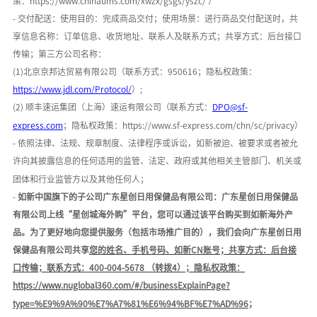
策：
h
ttps://www.chinaums.com/xwzx/gsgs/yszc/
）
- 交付配送：使用目的：
完成商品交付
；使用场景：
进行商品交付配送时
，共
享信息名称：
订单信息、收货地址、联系人及联系方式
；共享方式：后台接口
传输；第三方公司名称：
(1)
北京京邦达贸易有限公司
（联系方式：
950616；隐私权政策：
https://www.jdl.com/Protocol/
）
;
(2) 顺丰速运集团（上海）速运有限公司（联系方式：
DPO@sf-
express.com
；隐私权政策：
https://www.sf-express.com/chn/sc/privacy
）
- 依照法律、法规、规章制度、法律程序或诉讼，如新被迫、被要求或者被允
许向其披露信息的任何适用的监管、法定、政府或其他相关主管部门、机关或
团体和行业监管方以及其他任何人；
-
如新中国旗下的子公司广东星创日用保健品有限公司：广东星创日用保健品
有限公司上线
“星创城海外购”平台，您可以通过该平台购买到如新海外产
品。为了更好地向您提供服务（包括市场推广目的），我们会向广东星创日用
保健品有限公司共享
您的姓名、手机号码、如新
C
N
账号；共享方式：后台接
口传输；联系方式：
400-004-5678 （转拨4）
；隐私权政策：
https://www.nuglobal360.com/#/businessExplainPage?
type=%E9%9A%90%E7%A7%81%E6%94%BF%E7%AD%96
；