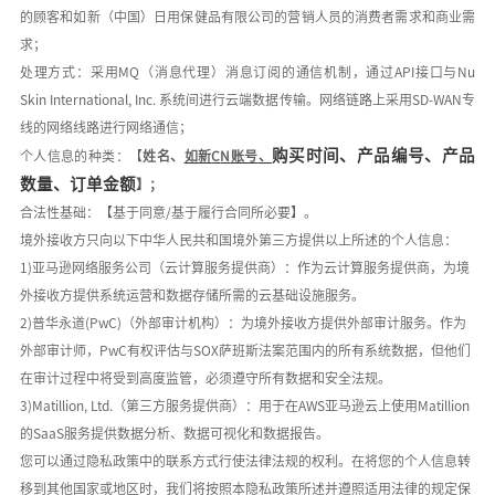
的顾客和如新（中国）日用保健品有限公司的营销人员的消费者需求和商业需
求；
处理方式：采用
MQ
（消息代理）消息订阅的通信机制，通过
API
接口与
Nu
Skin International, Inc.
系统间进行云端数据传输。网络链路上采用
SD-WAN
专
线的网络线路进行网络通信；
购买时间、产品编号、产品
个人信息的种类：【
姓名、
如新
C
N
账号
、
数量、订单金额
】
；
合法性基础：【基于同意
/
基于履行合同所必要】。
境外接收方只向以下中华人民共和国境外第三方提供以上所述的个人信息：
1)
亚马逊网络服务公司（云计算服务提供商）：作为云计算服务提供商，为境
外接收方提供系统运营和数据存储所需的云基础设施服务。
2)
普华永道
(PwC)
（外部审计机构）：为境外接收方提供外部审计服务。作为
外部审计师，
PwC
有权评估与
SOX
萨班斯法案范围内的所有系统数据，但他们
在审计过程中将受到高度监管，必须遵守所有数据和安全法规。
3)Matillion, Ltd.
（第三方服务提供商）：用于在
AWS
亚马逊云上使用
Matillion
的
SaaS
服务提供数据分析、数据可视化和数据报告。
您可以通过隐私政策中的联系方式行使法律法规的权利。在将您的个人信息转
移到其他国家或地区时，我们将按照本隐私政策所述并遵照适用法律的规定保