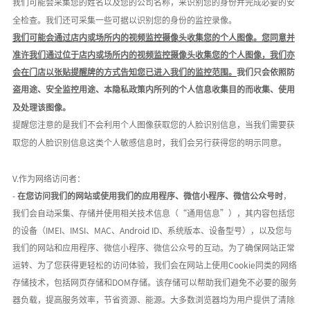
我们可能会采集您的姓名以及您的公司名称，来识别您的身份并完成必要的安
全检查。我们还可采集一些可据以识别您的身份的监控录像。
我们可能会通过店内或场所内的视频监控摄像头收集您的个人图像。您同意并
准许我们通过位于店内或场所内的视频监控摄像头收集您的个人图像，我们亦
会在门店以张贴提醒牌的方式告知您已进入我们的监控范围。
我们只会依照防
盗用途、安全监控用途、本隐私政策内所列的个人信息收集目的而收集、使用
及处理该图像。
提醒您注意的是我们不会利用个人图像获取您的人脸识别信息，当我们需要获
取您的人脸识别信息这类个人敏感信息时，我们会另行获得您的明示同意。
V.作为网络访问者：
-
在您访问我们的网站或使用我们的应用程序、微信小程序、微信公众号时
，
我们会自动采集、存储并使用相关技术信息（
“通用信息”），其内容包括您
的设备（IMEI、IMSI、MAC、Android ID、系统版本、设备型号），以及您与
我们的网站和应用程序、微信小程序、微信公众号的互动。为了确保网站正常
运转、为了您获得更轻松的访问体验，我们会在网站上使用Cookie同类的网络
存储技术，包括网页存储和DOM存储。该存储可以帮助我们避免不必要的服务
器负载，提高服务效率，节省资源、能源。大多数浏览器均为用户提供了清除