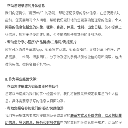
- 帮助您记录您的身体信息
我们向您提供
“魔历V站”的功能，帮助您记录您的身体信息，在您使用该功
能前，您需要填写个人问卷，帮助我们更好地为您更准确管理您的信息，
个人
问卷的信息包括您的头像、昵称、身高、体重、性别、出生日期。
您不提供上
述信息，您将无法使用该功能，但不影响您使用其他的业务功能。
-
帮助您分享小程序
/产品链接/二维码/海报图片
顾客可以通过星享城
App、如新官方商城、如新直播购、企微分享小程序、产
品链接、二维码、海报图片，分享涉及您的手机相册或微信的隐私读取，包括
微信头像、微信名和手机号码。
II.
作为事业经营伙伴：
-
帮助您注册成为如新事业经营伙伴
您可以申请成为我们的事业经营伙伴，我们将按照法律规定收集您的个人信
息，具体需要您填写的信息以页面为准。
-
帮助您报名参加我们的活动
/奖励旅游
我们将采集或者要求您提供您及受邀嘉宾的
联系方式及身份信息，以及包括履
历信息、登记信息、账务和财务信息
在内的其他相关信息用于旅游、活动的报