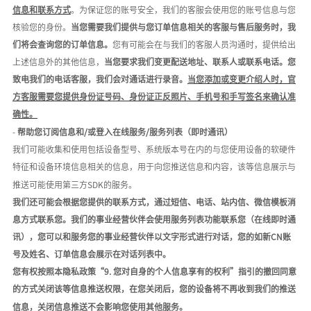
信息和联系方式
。为保证您的账号安全，我们的客服会使用您的账号信息与您
核验您的身份。
当您需要我们提供与您订单信息相关的客服与售后服务时，我
们将会查询您的订单信息。
您有可能会在与我们的客服人员沟通时，提供给出
上述信息外的其他信息，
当您要求我们变更配送地址、联系人或联系电话。您
致电我们的电话客服，我们会对通话进行录音。
当您添加或变更介绍人时，官
方客服需要您提供身份证号码、身份证正反照片、手机号和手写签名来确认准
确性。
-
帮助您订阅信息和
/或登入在线服务/服务列表（即时通讯）
我们可能收集和使用包括设备型号、系统版本号在内的与您使用设备的软硬件
特征和设备环境信息相关的信息，用于向您推送信息和内容，该等信息展示与
推送可能使用第三方
SDK的服务。
我们还可能会根据您提供的联系方式，通过短信、电话、站内信、
微信模板消
息
方式
联系您。我们的事业经营伙伴会使用服务列表功能联系您（在线即时通
讯）
，您可以和服务您的事业经营伙伴以文字形式进行对话，您的如新
C
N
账
号及姓名、订单信息会展示在对话列表中。
您有权按照本隐私政策
“9. 您对自身的个人信息享有的权利”指引的撤回同意
的方式关闭该等信息推送权限，在您关闭后，您的设备将不再收到我们的推送
信息，关闭信息推送不会影响您使用其他服务。