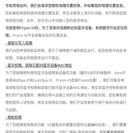
写收货地址时，我们会请求您授权地理位置权限，并收集您的地理位置信息。
您如果拒绝授权提供地理位置信息，将无法使用上述对应功能，但不影响您使
用其他功能，另外，您也可以手动输入您的收货地址。
当您使用
Prysm iO时，为了发现并连接附近的蓝牙设备，系统要求开启定位权
限。
Prysm iO不会收集实际的位置信息。
- 读取与写入权限
我们向您申请获取此权限，是为了保障客户端的稳定运行，如您拒绝开启此项
权限，可能会导致程序运行不稳定。
-
蓝牙权限、获取已配对蓝牙设备
MAC地址
为了您能够顺利使用蓝牙连接智能设备的功能（魔历
V站中的体脂秤、Vera中
连接WellSpa iO和LumiSpa iO、Prysm iO连接Prysm仪器），我们可能会申
请获取您的蓝牙权限和获取已配对蓝牙设备MAC地址，来实现蓝牙控制和使用
我们的产品或服务，
确保应用与设备之间的正常通信与功能实现
。您如果拒绝
授权提供上述权限，将无法使用此功能。我们
不会将其用于用户身份识别或行
为追踪
。
-
相机权限
为了您能够使用相关功能（仪器售后时需要您提供仪器编码信息），我们需要
获取您的相机权限，来实现拍照、识别二维码
/
条形码功能，
您如果拒绝授权