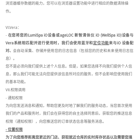
浏览器缓存数据的能力，您可以在浏览器设置功能中进行相应的数据清除操
作。
VI.Vera：
-
在您将
您的
LumiSpa iO设备或ageLOC 新智清体仪 iO (WellSpa iO)设备
与
V
era系统相匹配并进行使用时
，
我们会
使用蓝牙和
定位功能
来与
iO 设备配
对、
会自动采集、存储并使用
您的日志信息（包括您的历史和未来使用日志信
息）
。
您不是必须向我们提供上述个人信息。但是，如果您选择不向我们提供个人信
息，那么我们可能无法向您提供该信息所对应的服务，但不会影响您使用我们
的基本功能。
VII.权限调用
- 通知权限
为向您发送消息和通知，帮助您更及时地了解我们的服务动态，当您首次使用
我们的产品和服务时，我们会在获得您的自主选择同意后，获取您的推送信息
权限（通知权限），向您推送您的订单状态信息等服务消息。
- 位置权限
为了向您推荐距离您更近的门店、获取就近仓库的实时库存状态以及需要您填