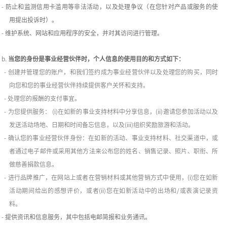
-
防止和监测信用卡滥用等非法活动，以及处理争议（在您针对产品或服务的使
用提出投诉时）。
-
维护系统、网站和应用程序的安全，并对其访问进行管理。
b.
当您的身份是事业经营伙伴时，个人信息的使用目的和方式如下：
-
创建并管理您的账户，和我们签约成为事业经营伙伴以及处理您的购买，同时
向您和您的事业经营伙伴持续提供客户关怀和支持。
-
处理您的报酬的支付事宜。
-
为您提供服务：
(i)
在如新的事业支持材料中分享信息，
(ii)
邀请您参加活动以及
发送活动场地、日期和时间备忘信息，以及
(iii)
组织奖励旅游和活动。
-
确认您的事业经营伙伴身份：在如新的活动、事业支持材料、社交渠道中，或
者通过电子邮件或采用其他方法来公布您的姓名、销售记录、照片、职衔、所
做慈善捐款信息。
-
进行品牌推广，在网站上或者在营销材料或其他营销方式中使用，
(i)
您在如新
活动期间给出的感想评价，或者
(ii)
您在如新活动中的出场和
/
或表演记录资
料。
-
提供资讯和信息服务，其中包括电邮简报和业务通讯。