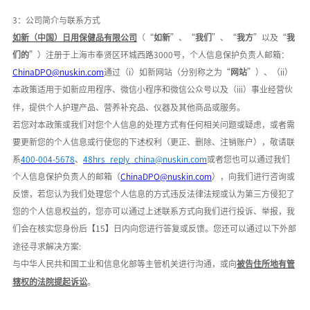
3：公司简介与联系方式
如新（中国）日用保健品有限公司
（
“
如新
”、“
我们
”、“
我方
”以及“
我
们的
”）注册于
上海市奉贤区环城西路
3000号
，个人信息保护负责人邮箱：
ChinaDPO@nuskin.com
通过（
i）如新网站（分别称之为“
网站
”）、（ii）
本政策适用于如新应用程序、微信小程序和微信公众号以及（iii）事业经营伙
伴，提供个人护理产品、营养补充品、仪器及其他商品或服务。
若您对本政策或我们对您个人信息的处理方式有任何相关问题或疑虑，或者需
要更新您的个人信息或行使您的下述权利（更正、删除、注销账户），敬请联
系
400-004-5678
、
48hrs_reply_china@nuskin.com
或者您也可以通过我们
个人信息保护负责人的邮箱（
ChinaDPO@nuskin.com
），向我们进行咨询或
反馈，若您认为我们处理您个人信息的方式违反法律法规或认为第三方侵犯了
您的个人信息权益的，您亦可以通过上述联系方式向我们进行投诉、举报，我
们会在核实您身份后【
15】日内向您进行答复或反馈。您还可以通过以下外部
途径寻求解决方案:
与中华人民共和国工业和信息化部等主管机关进行沟通，或向
被告住所地有管
辖权的法院提起诉讼
。