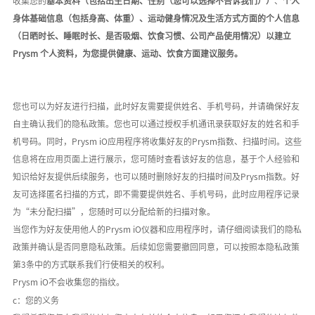
收集您
的
基本资料（包括出生日期、性别（您可以选择不告诉我们））
、
个人
身体基础信息（包括身高、体重）、运动健身情况及生活方式方面的个人信息
（日晒时长、睡眠时长、是否吸烟、饮食习惯、公司产品使用情况）以建立
Prysm 个人资料，为您提供健康、运动、饮食方面建议服务。
您也可以为好友进行扫描，此时好友需要提供姓名、手机号码，并请确保好友
自主确认我们的隐私政策。您也可以通过授权手机通讯录获取好友的姓名和手
机号码。同时，
Prysm iO应用程序将收集好友的
Prysm
指数、扫描时间。这些
信息将在应用页面上进行展示，您可随时查看该好友的信息，基于个人经验和
知识给好友提供后续服务，也可以随时删除好友的扫描时间及
Prysm指数。好
友可选择匿名扫描的方式，即不需要提供姓名、手机号码，此时应用程序记录
为
“未分配扫描”
，您随时可以分配给新的扫描对象。
当您作为好友使用他人的
Prysm iO仪器和应用程序时，请仔细阅读我们的隐私
政策并确认是否同意隐私政策。
后续如您需要撤回同意，可以按照本隐私政策
第
3条中的方式联系我们行使相关的权利。
P
rysm
iO不会收集您的指纹。
c：您的义务