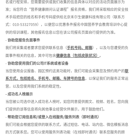
名或行程安排，您需要提供或我们收集的信息具体以对应的活动页面展示为
准；当您符合
“
营养健康顾问认证课程
”报名资格，我们将采取相应的安全技
术手段把您的姓名和手机号码提供给北京禾尔生健康科技有限公司（联系方
式：0
10-53327059
），以便您以优惠条件报名中国营养学会教育培训中心提
供的培训课程，其他报名信息以您在该公司报名页面自行提供的为准。
-
协助您报告负面事件
我们将采集或者要求您提供联系信息（
手机号码、邮箱
），以及与您遭受的负
面事件相关的信息，其中可包含
健康信息（包括皮肤状况）
。
-
协助您使用我们的公司
IT系统或者设备
当您使用会议报备、园区预约这类功能时，我们可能会采集您及预约用户的
联
系方式，包括姓名、手机号、邮箱、车牌号的信息
，以保证我们的服务正常运
营，以及您使用我们系统的稳定性。
-
成功名人榜展示
当您被公司选中进入成功名人榜时，如您同意提供图文、视频、姓名，您向我
们提供的该等信息将向其他事业经营伙伴展示，用于鼓励他们。
-
帮助您订阅信息和
/或登入在线服务/
服务列表（即时通讯）
我们可能会根据您提供的联系方式，通过短信、电话、站内信、微信模板消息
的方式联系您。您可以使用服务列表功能（在线即时通讯）联系您服务的顾