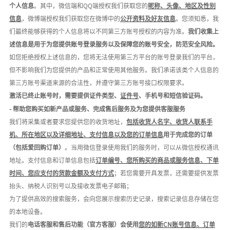
个人信息
。其中，微信端和
QQ端授权我们获取您的
昵称、头像、地区及性别
信息
，微博端授权我们获取您在微博中的
公开资料及好友信息
。您须知悉，我
们最终能够获得的个人信息将以不同第三方账号授权的内容为准。
我们收集上
述信息是用于为您提供账号登录服务以及保障您的账号安全，防范安全风险。
如您拒绝授权上述信息的，您将无法使用第三方平台的账号登录我们的平台，
但不影响我们为您提供的产品和正常使用其他服务。我们承诺该类个人信息的
第三方账号渠道来源的合法性，并遵守第三方账号接口权限要求。
激活已终止账号时，需要提供证件类型、
证件号
、手机号和短信验证码。
- 帮助
您购买如新产品或服务、完成售后服务及为您提供客服服务
我们将采集或者要求您提供您的收货地址，
包括收货人名字、收货人联系手
机、所在地区以及详细地址、支付信息以及您的订单信息
用于完成您的订单
（包括爱回购订单）
。当用微信登录使用我们的服务时，可以从微信授权通讯
地址。支付信息和订单信息包括
订单编号、您所购买的商品或服务信息、下单
时间、您应支付的货款金额及支付方式
；若您需要开具发票，还需要提供发票
抬头、纳税人识别号以及接收发票电子邮箱；
为了提供高效的搜索服务，会向您展示搜索历史记录，
搜索记录信息存储在您
的本地设备。
我们的
电话客服和售后功能（官方客服）会使用
您的如新
C
N
账号信息、订单