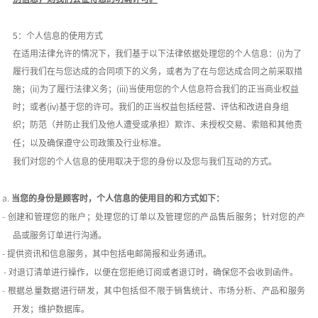
5：个人信息的使用方式
在适用法律允许的情况下，我们基于以下法律依据处理您的个人信息：
(i)为了
履行我们在与您达成的合同项下的义务，或者为了在与您达成合同之前采取措
施；(ii)为了履行法律义务；(iii)当使用您的个人信息符合我们的正当商业权益
时；或者(iv)基于您的许可。我们的正当权益包括经营、评估和改进自身组
织；防范（并防止我们及他人遭受或承担）欺诈、未授权交易、索赔和其他责
任；以及确保遵守公司政策及行业标准。
我们对您的个人信息的使用取决于您的身份以及您与我们互动的方式。
a.
当您的身份是顾客时，个人信息的使用目的和方式如下：
-
创建和管理您的账户；处理您的订单以及管理您的产品售后服务；针对您的产
品或服务订单进行沟通。
-
提供资讯和信息服务，其中包括电邮简报和业务通讯。
-
对退订清单进行操作，以便在您拒绝订阅或者退订时，确保您不会收到函件。
-
根据总量数据进行研发，其中包括但不限于销售统计、市场分析、产品和服务
开发；维护数据库。