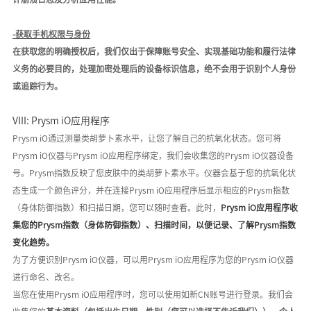
-
获取手机权限与身份
在获取您的明确授权后，我们仅出于保障账号安全、实现基础功能和履行法律
义务的必要目的，
处理
加密处理后的设备标识信息
，
绝不会用于识别个人身份
或追踪行为
。
VIII: Prysm iO
应用程序
Prysm iO
通过测量类胡萝卜素水平，让您了解自己的抗氧化状态。
您
可将
Prysm iO仪器与
Prysm iO应用程序
绑定，我们会收集您的
Prysm iO仪器设备
号。Prysm指数反映了您皮肤中的类胡萝卜素水平。仪器会基于您的抗氧化状
态生成一个颜色评分，并在连接Prysm iO应用程序后显示相应的
Prysm指数
（身体防御指数）
和扫描日期，
您
可以随时查看。此时，
Prysm iO应用程序收
集您的
Prysm指数（身体防御指数）、扫描时间，以便记录、了解Prysm指数
变化趋势。
为了方便识别
Prysm iO仪器，可以用Prysm iO应用程序为您的Prysm iO仪器
进行命名、改名。
当您在使用
Prysm iO应用程序时，您可以使用如新
CN账号进行登录。
我们会