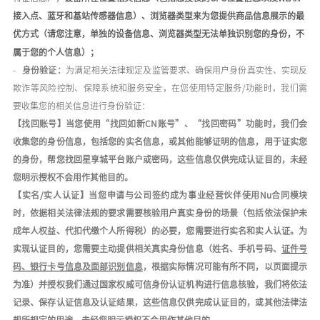
接入点、蓝牙和基站传感器信息）
、浏览器类型来为您提供商品信息展示的最
优方式（请您注意，单独的设备信息、浏览器类型无法单独识别您的身份，不
属于您的个人信息）；
-
身份验证：
为满足相关法律规定及监管要求、确保用户身份真实性、实现反
欺诈等风险控制、保障系统和服务安全，在您使用特定服务
/
功能时，我们需
要收集您的相关信息进行身份验证：
【找回账号】当您使用
“找回如新
C
N
账号
”、“
找回密码
”功能时，我们会
收集您的身份信息，包括您的
实名信息
，或其他能够证明的信息，用于证实您
的身份，帮您找回星享城平台账户或密码，这些信息仅供完成认证目的，未经
您明示授权不会用作其他目的。
【实名
/
实人认证】当您申请与公司签约成为事业经营伙伴使用
Nu
合同模块
时，
依据相关法律法规的要求需要核验用户真实身份的场景（包括依法保护未
成年人权益、代扣代缴个人所得税）的必要
，您需要进行实名和实人认证。为
实现认证目的，您需要主动提供相关真实身份信息（姓名、手机号码、
证件号
码、银行卡号信息及面部识别信息
，根据实际情况可能有所不同，以页面提示
为准）并授权我们通过国家权威可信身份认证机构进行信息核验，我们将依法
记录、保存认证信息及认证结果，
这些信息仅供完成认证目的，或其他法律法
规所规定的用途
，未经您明示授权不会用作其他目的。