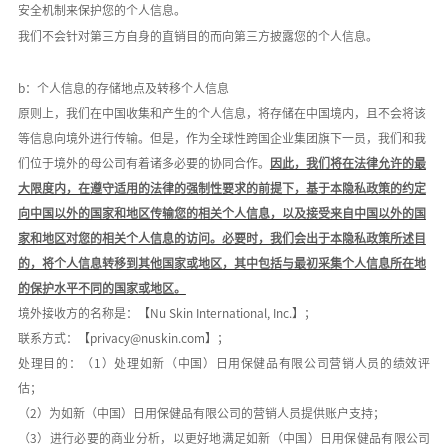
安全机制来保护您的个人信息。
我们不会针对第三方自身的直销目的而向第三方披露您的个人信息。
b：个人信息的存储地点及转移个人信息
原则上，我们在中国收集和产生的个人信息，将存储在中国境内，且不会将该
等信息向境外进行传输。但是，作为全球性跨国企业集团旗下一员，我们和我
们位于境外的母公司有着诸多必要的协同合作。
因此，我们将在法律允许的最
大限度内，在遵守适用的法律的强制性要求的前提下，基于本隐私政策的约定
向中国以外的国家和地区传输您的相关个人信息，以及接受来自中国以外的国
家和地区对您的相关个人信息的访问。必要时，我们会出于本隐私政策所述目
的，将个人信息转移到其他国家或地区，其中包括与最初采集个人信息所在地
的保护水平不同的国家或地区。
境外接收方的名称是：【
Nu Skin International, Inc.
】；
联系方式：【
privacy@nuskin.com
】；
处理目的：（
1
）处理如新（中国）日用保健品有限公司营销人员的绩效评
估；
（
2
）为如新（中国）日用保健品有限公司的营销人员提供账户支持；
（
3
）进行必要的商业分析，以更好地满足如新（中国）日用保健品有限公司