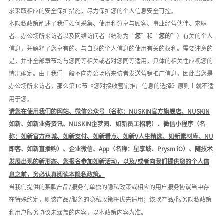
求采取相应的安全保护措施，尽力保护您的个人信息安全可控。
本隐私政策阐述了我们如何采集、使用和分享与顾客、事业经营伙伴、求职
者、办公场所来访者以及网络访问者（统称为
“
您
”和“
您的
”）有关的个人
信息，并解释了您享有的、与自身的个人信息的使用有关的权利。需要注意的
是，并非全部章节均与您同等相关或者对您同等适用，具体的相关性应视您的
情况确定。由于我们一般不向办公场所来访者发送营销推广信息，因此当您是
办公场所来访者，那么第10节《您对接收营销推广信息的选择》原则上就不适
用于您。
请您在使用我们的网站、微信公众号（名称：
NUSKIN官方旗舰店、NUSKIN
如新、如新业务资讯、NUSKIN企梦园、如新员工招聘）、微信小程序（名
称：如新官方商城、如新支付、如新看点、如新V人生精选、如新素材库、N
U
即客、如新直播购）、企业微信、
App
（名称：星享城、
Prysm iO
）、
随技术
发展出现的新形态、您报名参加如新活动，以及
/或者向我们提供您的个人信
息之前，务必认真阅读本隐私政策。
当我们提供的某款产品
/服务有单独的隐私政策或相应的用户服务协议当中存
在特殊约定，则该产品/服务的隐私政策将优先适用；该款产品/服务隐私政策
和用户服务协议未涵盖的内容，以本政策内容为准。