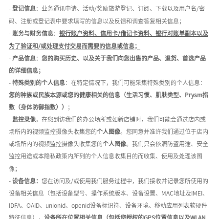
-
登记信息
：业务通讯申请、活动
/奖励旅游登记、订阅、下载以及用户名/密
码、注册或登记表中要求填写的信息以及反馈和调查答复相关信息；
-
账务与财务信息
：
银行账户资料、信用卡
/借记卡资料、银行对账单副本以及
为了验证和/或处理支付交易而需要的信息或信息；
-
产品信息
：
您的购买历史、以及关于我们向您出售的产品、退货、首选产品
的详细信息；
-
特殊类别的个人信息
：在特定情况下，我们可能采集特殊类别的个人信息：
您的种族或民族本源或您的健康相关的信息
（生活习惯、肌肤类型、
Prysm指
数（身体防御指数））
；
-
监控录像
，在您到访我们的办公场所或如新店铺时，我们可能会通过店内或
场所内的视频监控摄像头收集您的
个人图像
。您同意并准许我们通过位于店内
或场所内的视频监控摄像头收集您的
个人图像
。我们只会依照防盗用途、安全
监控用途或本隐私政策内所列的个人信息收集目的而收集、使用及处理该图
像；
-
设备信息：
您在访问及
/或使用我们服务过程中，我们接收并记录您所使用的
设备相关信息（包括设备型号、操作系统版本、设备设置、MAC地址及IMEI、
IDFA、OAID、unionid、openid设备标识符、设备环境、移动应用列表软硬件
特征信息），
设备所在位置相关信息
（包括您授权的GPS位置信息以及WLAN