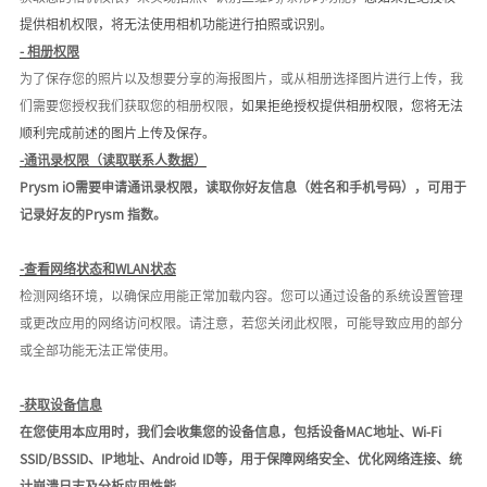
提供
相机权限
，将无法使用
相机功能进行拍照或识别
。
-
相册权限
为了保存您的照片以及想要分享的海报图片
，或从相册选择图片进行上传
，我
们需要您授权我们获取您的
相册
权限，
如果拒绝授权提供
相册权限
，
您将无法
顺利
完成前述的图片上传及保存。
-
通讯录权限（读取联系人数据）
Prysm iO需要申请通讯录权限，读取你好友信息（姓名和手机号码），可用于
记录好友的Prysm 指数。
-
查看网络状态和
WLAN状态
检测网络环境，以确保应用能正常加载内容
。
您可以通过设备的系统设置管理
或更改
应用的网络访问权限。请注意，若您关闭此权限，可能导致应用的部分
或全部功能无法正常使用。
-获取设备信息
在您使用本应用时，我们会收集您的设备信息，包括设备MAC地址、Wi-Fi
SSID/BSSID、IP地址、Android ID等，用于保障网络安全、优化网络连接、统
计崩溃日志及分析应用性能。