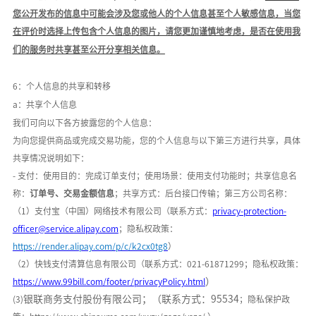
您公开发布的信息中可能会涉及您或他人的个人信息甚至个人敏感信息，当您
在评价时选择上传包含个人信息的图片，请您更加谨慎地考虑，是否在使用我
们的服务时共享甚至公开分享相关信息。
6：个人信息的共享和转移
a：共享个人信息
我们可向以下各方披露您的个人信息：
为向您提供商品或完成交易功能，您的个人信息与以下第三方进行共享，具体
共享情况说明如下：
- 支付：使用目的：完成订单支付；使用场景：
使用支付功能时
；共享信息名
称：
订单号、交易金额信息
；共享方式：后台接口传输；第三方公司名称：
（
1）支付宝（中国）网络技术有限公司（联系方式：
privacy-protection-
officer@service.alipay.com
；隐私权政策：
https://render.alipay.com/p/c/k2cx0tg8
）
（
2）快钱支付清算信息有限公司（联系方式：021-61871299；隐私权政策：
）
h
ttps://www.99bill.com/footer/privacyPolicy.html
银联商务支付股份有限公司；（联系方式：
95534
(3)
；隐私保护政