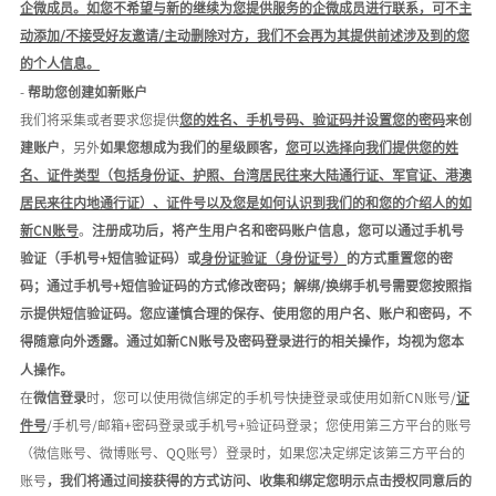
企微成员
。
如您不希望与新的继续为您提供服务的企微成员进行联系，可不主
动添加
/不接受好友邀请/主动删除对方，我们不会
再为其提供前述涉及到的您
的个人信息。
-
帮助您创建如新账户
我们将采集或者要求您提供
您的姓名、手机号码、验证码并设置您的密码
来创
建账户
，另外
如果您想成为我们的星级顾客，
您可以选择向我们提供您的姓
名、证件类型（包括身份证、护照、台湾居民往来大陆通行证、军官证、港澳
居民来往内地通行证）、证件号以及您是如何认识到我们的和您的介绍人的如
新
CN账号
。
注册成功后，将产生用户名和密码账户信息，您可以通过手机号
验证（手机号
+短信验证码）或
身份证验证（身份证号）
的方式重置您的密
码；通过手机号
+短信验证码的方式修改密码；解绑/换绑手机号需要您按照指
示提供短信验证码。您应谨慎合理的保存、使用您的用户名、账户和密码，不
得随意向外透露。通过如新
CN
账号及密码登录进行的相关操作，均视为您本
人操作。
在
微信登录
时，您可以使用微信绑定的手机号快捷登录或使用如新
C
N
账号
/
证
件号
/手机号/邮箱+密码登录或手机号+验证码登录；您使用第三方平台的账号
（微信账号、微博账号、QQ账号）登录时，如果您决定绑定该第三方平台的
账号
，我们将通过间接获得的方式访问、收集和绑定您明示点击授权同意后的