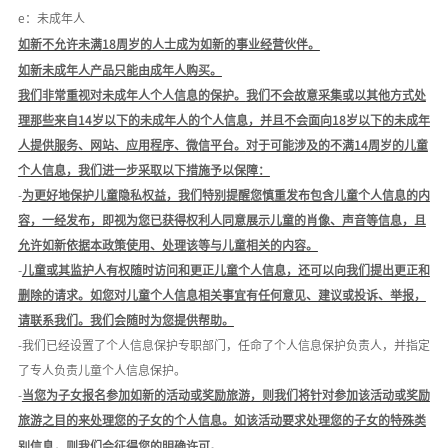
e：未成年人
如新不允许未满
18周岁的人士成为如新的事业经营伙伴。
如新未成年人产品只能由成年人购买。
我们非常重视对未成年人个人信息的保护。
我们不会故意采集或以其他方式处
理那些来自
14岁以下的未成年人的个人信息，并且不会面向18岁以下的未成年
人提供服务、网站、应用程序、微信平台。
对于可能涉及的不满
14周岁的儿童
个人信息，我们进一步采取以下措施予以保障：
-
为更好地保护儿童隐私权益，我们特别提醒您慎重发布包含儿童个人信息的内
容，一经发布，即视为您已获得权利人同意展示儿童的肖像、声音等信息，且
允许如新依据本政策使用、处理该等与儿童相关的内容。
-
儿童或其监护人有权随时访问和更正儿童个人信息，还可以向我们提出更正和
删除的请求。如您对儿童个人信息相关事宜有任何意见、建议或投诉、举报，
请联系我们。我们会随时为您提供帮助。
-我们已经设置了个人信息保护专职部门，任命了个人信息保护负责人，并指定
了专人负责儿童个人信息保护。
-
当您为子女报名参加如新的活动或奖励旅游，则我们将针对参加该活动或奖励
旅游之目的来处理您的子女的个人信息。如该活动要求处理您的子女的特殊类
别信息，则我们会征得您的明确许可。