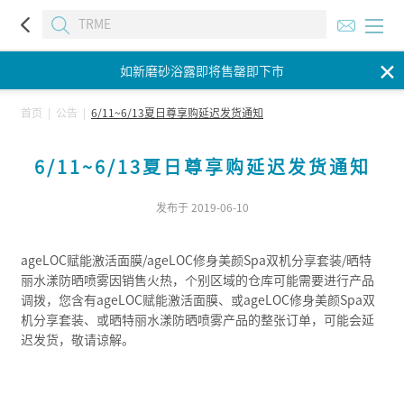
如新磨砂浴露即将售罄即下市
✕
如新磨砂浴露即将售罄即下市
如新磨砂浴露即将售罄即下市
首页
|
公告
|
6/11~6/13夏日尊享购延迟发货通知
6/11~6/13夏日尊享购延迟发货通知
发布于 2019-06-10
ageLOC赋能激活面膜/ageLOC修身美颜Spa双机分享套装/晒特
丽水漾防晒喷雾因销售火热，个别区域的仓库可能需要进行产品
调拨，您含有ageLOC赋能激活面膜、或ageLOC修身美颜Spa双
机分享套装、或晒特丽水漾防晒喷雾产品的整张订单，可能会延
迟发货，敬请谅解。