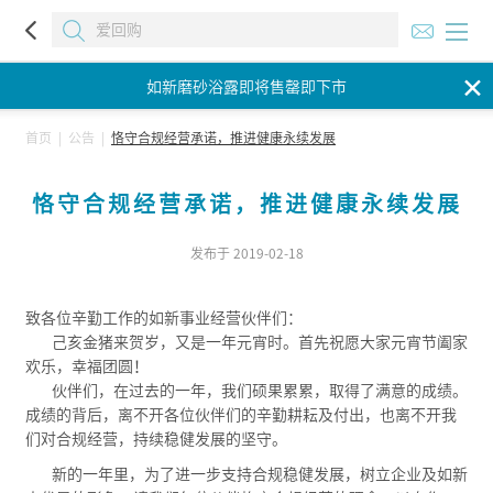
如新磨砂浴露即将售罄即下市
✕
如新磨砂浴露即将售罄即下市
如新磨砂浴露即将售罄即下市
首页
|
公告
|
恪守合规经营承诺，推进健康永续发展
恪守合规经营承诺，推进健康永续发展
发布于 2019-02-18
致各位辛勤工作的如新事业经营伙伴们：
己亥金猪来贺岁，又是一年元宵时。首先祝愿大家元宵节阖家
欢乐，幸福团圆！
伙伴们，在过去的一年，我们硕果累累，取得了满意的成绩。
成绩的背后，离不开各位伙伴们的辛勤耕耘及付出，也离不开我
们对合规经营，持续稳健发展的坚守。
新的一年里，为了进一步支持合规稳健发展，树立企业及如新