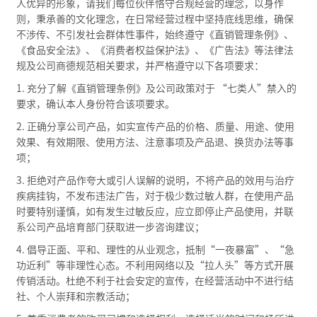
人优异的形象，请我们每位伙伴恪守合规经营的理念，以身作
则，秉承善的文化理念，在日常经营过程中坚持底线思维，确保
不涉传、不引发社会群体性事件，始终遵守《直销管理条例》、
《食品安全法》、《消费者权益保护法》、《广告法》等法律法
规及公司商德规范相关要求，并严格遵守以下各项要求：
1. 充分了解《直销管理条例》及公司政策对于 “七类人”禁入的
要求，确认本人身份符合该项要求。
2. 正确分享公司产品，如实宣传产品的价格、质量、用途、使用
效果、有效期限、使用方法、注意事项及产品退、换货办法等事
项；
3. 拒绝对产品作夸大或引人误解的说明，不将产品的效用与治疗
疾病挂钩，不发布违法广告，对于极少数过敏人群，在使用产品
时要特别谨慎，如有发生过敏反应，应立即停止产品使用，并联
系公司产品培育部门获取进一步咨询建议；
4. 倡导正面、平和、理性的从业观念，抵制“一夜暴富”、“急
功近利”等非理性心态。不利用网络以及“拉人头”等方式开展
传销活动。杜绝不利于社会安定的宣传，在经营活动中不进行结
社、个人崇拜和宗教活动；