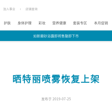
加入事业
店铺查询
护肤
身体护理
彩妆
营养健康
套装专区
本月促销
如新磨砂浴露即将售罄即下市
如新磨砂浴露即将售罄即下市
如新磨砂浴露即将售罄即下市
晒特丽喷雾恢复上架
发布于 2019-07-25