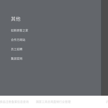
其他
如新顾客之家
合作方网站
员工招聘
集团官网
食品注册备案信息查询
国家工商总局直销行业管理
沪