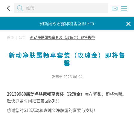
如新磨砂浴露即将售罄即下市
✕
如新磨砂浴露即将售罄即下市
如新磨砂浴露即将售罄即下市
首页
|
公告
|
新动净肤露畅享套装（玫瑰金）即将售罄
新动净肤露畅享套装（玫瑰金）即将售
罄
发布于 2026-06-04
29139980新动净肤露畅享套装（玫瑰金）
库存紧张，即将售罄。
赶快抓紧时间把它带回家吧！
感谢您对618活动和玫瑰金净肤露的喜爱与支持！