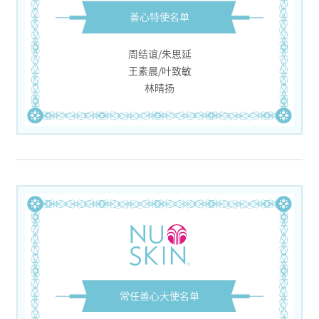
善心特使名单
周结谊/朱思延
王素晨/叶致敏
林晴扬
常任善心大使名单