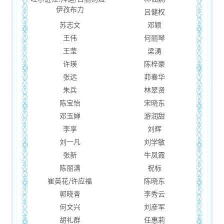
伊孜布力
吕健权
苏志文
邓颖
王伟
何丽琴
王莹
梁湧
许瑛
陈梓豪
张远
茆春华
朱兵
林翠贤
陈宝怡
宋晓东
邓玉婵
游润甜
李享
刘辉
刘一凡
刘学敏
张新
牛凤霞
陈丽满
祝标
崔英花/许应福
陈晓东
郭晓青
李秀云
何文兴
刘彦军
胡礼群
任惠莉