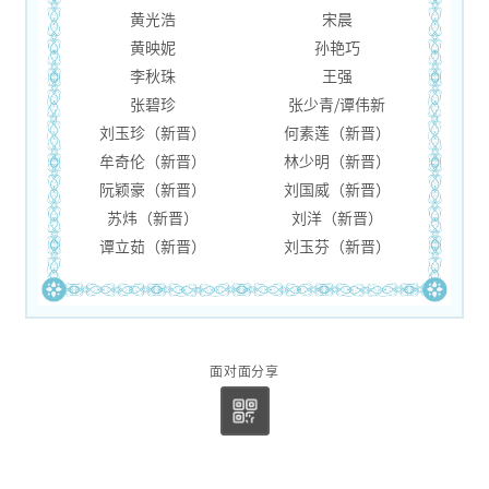
黄光浩
宋晨
黄映妮
孙艳巧
李秋珠
王强
张碧珍
张少青/谭伟新
刘玉珍（新晋）
何素莲（新晋）
牟奇伦（新晋）
林少明（新晋）
阮颖豪（新晋）
刘国威（新晋）
苏炜（新晋）
刘洋（新晋）
谭立茹（新晋）
刘玉芬（新晋）
面对面分享