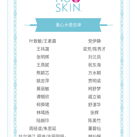
善心大使名单
叶致敏/王素晨
党伊静
王祎晟
梁芳/陈秀才
张明辉
刘兰凤
王燕妮
祝东海
熊颖芯
方水朝
姚忠萍
贾明诺
黄丽敏
柯舒梦
谭帼欣
戚立瑜
柯舜珺
舒湛华
林晴扬
张辉
陆婉玲
陈美竹
周结谊/朱思延
董碧仙
吐尔逊江.拜迪/古丽则娅·
林仙娴