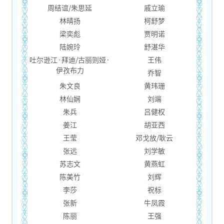
周结谊/朱思延
戚立瑜
林晴扬
柯舒梦
梁奕彪
贾明诺
陆婉玲
舒湛华
吐尔逊江·拜迪/古丽则娅·
王伟
伊孜布力
乔智
朱文良
黄玮珊
林仙娴
刘端
朱兵
吕健权
姜江
胡亚西
王莹
邓戈放/耿云
张远
刘学敏
苏志文
黄燕虹
陈美竹
刘辉
李莎
祝标
张新
牛凤霞
陈丽
王强