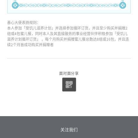
善心大使表扬规则：
本人参加「受饥儿滋养计划」并选择参加循环订货，并且至少购买并捐赠2
组或4包蜜儿餐，同时本人及其直接服务的事业经营伙伴积极参加「受饥儿
滋养计划循环订货」 ，每个月购买并捐赠蜜儿餐总数达8组或16包，并且连
续2个月皆成功购买并捐赠者
面对面分享
关注我们