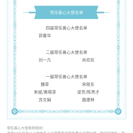
常任善心大使名单
四届常任善心大使名单
茆春华
二届常任善心大使名单
刘一凡
肖欢欢
一届常任善心大使名单
魏菲
宋晓东
朱斌/黄萌芽
梁芳/陈秀才
苏文娟
聂建林
常任善心大使表扬规则：