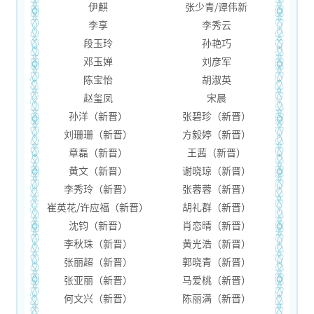
伊麒
张少青/谭伟新
李享
李秀云
段玉玲
孙艳巧
邓玉婵
刘彦军
陈宝怡
胡淑英
赵玺凤
宋晨
孙洋（新晋）
张碧珍（新晋）
刘珊珊（新晋）
方毅婷（新晋）
章磊（新晋）
王茜（新晋）
黄文（新晋）
谢晓琼（新晋）
李秀玲（新晋）
张蓉蓉（新晋）
崔英花/许应福（新晋）
胡礼群（新晋）
沈钧（新晋）
肖恋晴（新晋）
李秋珠（新晋）
黄光浩（新晋）
张丽超（新晋）
郭晓青（新晋）
张亚丽（新晋）
马爱桃（新晋）
何文兴（新晋）
陈丽满（新晋）