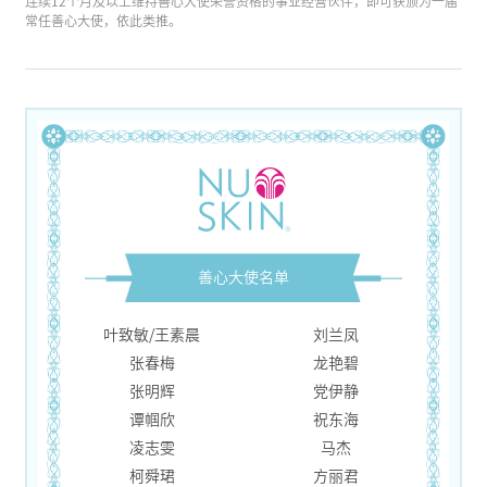
连续12个月及以上维持善心大使荣誉资格的事业经营伙伴，即可获颁为一届
常任善心大使，依此类推。
善心大使名单
叶致敏/王素晨
刘兰凤
张春梅
龙艳碧
张明辉
党伊静
谭帼欣
祝东海
凌志雯
马杰
柯舜珺
方丽君