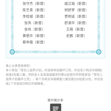
张守杰（新晋）
戚立瑜（新晋）
陈艺青（新晋）
柯舒梦（新晋）
李桂银（新晋）
贾明诺（新晋）
张伟（新晋）
舒湛华（新晋）
张伟（新晋）
王萌（新晋）
黄艳华（新晋）
史鹏（新晋）
蔡申薇（新晋）
善心大使表扬规则：
本人参加「受饥儿滋养计划」并选择参加循环订货，并且至少购买并捐赠2
组或4包蜜儿餐，同时本人及其直接服务的事业经营伙伴积极参加「受饥儿
滋养计划循环订货」，每个月购买并捐赠蜜儿餐总数达8组或16包，并且连
续2个月皆成功购买并捐赠者。
面对面分享