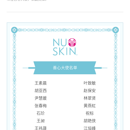
善心大使名单
王素晨
叶致敏
胡亚西
赵保安
尹慧媛
林翠贤
张春梅
黄燕虹
石玠
祝标
王昶
胡艳侠
王祎晟
江垣峰