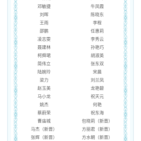
邓敏捷
牛凤霞
刘晖
陈晓东
王雨
李程
邵鹏
任惠莉
凌志雯
李秀云
聂建林
孙艳巧
柯舜珺
胡淑英
简伟立
张东双
陆婉玲
宋晨
梁力
刘兰凤
赵玉美
龙艳碧
马小龙
祝天元
姚杰
何艳
蔡蔚荣
祝东海
曹庙城
包晓莉（新晋）
马杰（新晋）
方丽君（新晋）
张辉（新晋）
方水朝（新晋）