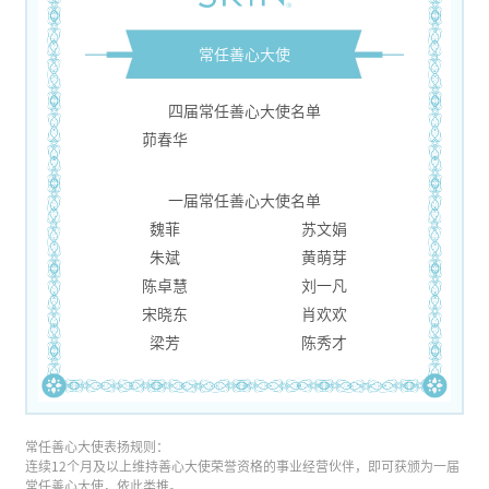
常任善心大使
四届常任善心大使名单
茆春华
一届常任善心大使名单
魏菲
苏文娟
朱斌
黄萌芽
陈卓慧
刘一凡
宋晓东
肖欢欢
梁芳
陈秀才
常任善心大使表扬规则：
连续12个月及以上维持善心大使荣誉资格的事业经营伙伴，即可获颁为一届
常任善心大使，依此类推。