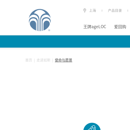
上海
产品目录
王牌ageLOC
爱回购
首页
|
走进如新
|
使命与愿景