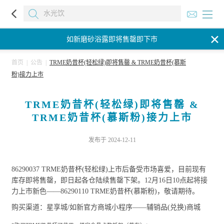
如新磨砂浴露即将售罄即下市
✕
如新磨砂浴露即将售罄即下市
如新磨砂浴露即将售罄即下市
首页
|
公告
|
TRME奶昔杯(轻松绿)即将售罄 & TRME奶昔杯(慕斯
粉)接力上市
TRME奶昔杯(轻松绿)即将售罄 &
TRME奶昔杯(慕斯粉)接力上市
发布于 2024-12-11
86290037 TRME奶昔杯(轻松绿)上市后备受市场喜爱，目前现有
库存即将售罄，即日起各仓陆续售罄下架。12月16日10点起将接
力上市新色——86290110 TRME奶昔杯(慕斯粉)，敬请期待。
购买渠道：星享城/如新官方商城小程序——辅销品(兑换)商城