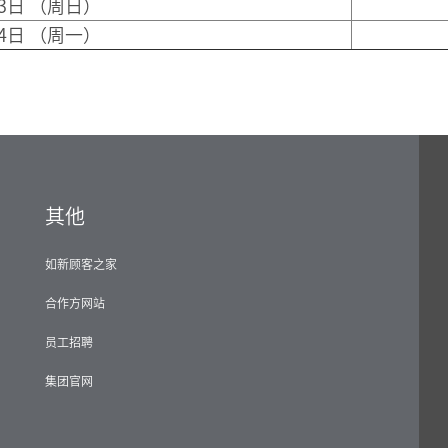
13日 （周日）
14日 （周一）
其他
如新顾客之家
合作方网站
员工招聘
集团官网