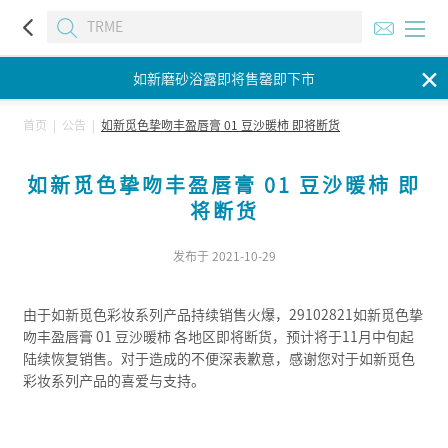
如新磨砂浴露即将售罄即下市
✕
如新磨砂浴露即将售罄即下市
如新磨砂浴露即将售罄即下市
首页
|
公告
|
如新觅色挚吻丰盈唇膏 01 豆沙暖柿 即将断货
如新觅色挚吻丰盈唇膏 01 豆沙暖柿 即
将断货
发布于 2021-10-29
由于如新觅色彩妆系列产品持续销售火爆，29102821如新觅色挚
吻丰盈唇膏 01 豆沙暖柿 各地区即将断货，预计将于11月中旬起
陆续恢复销售。对于造成的不便深表歉意，感谢您对于如新觅色
彩妆系列产品的喜爱与支持。