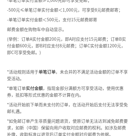
-单笔订单实付金额≥1,000元即可享受免邮；
-500元≤单笔订单实付金额＜1,000元，可享受8元邮费邮寄；
-单笔订单实付金额＜500元，支付15元邮费邮寄
邮费金额在购物车中自动显示。
(举例：订单A实付金额200元，即A对应支付15元邮费；订单B实
付金额600元，即B对应支付8元邮费；订单C实付金额1200元，
即C可享受免邮。)
*活动规则适用于
单笔订单
，未合并的不满足活动金额的订单不享
受活动。
*单笔订单
实付金额
，指现金部分满额方可享受活动，使用优惠
券，抵扣等形式优惠的金额不计算在内。
*活动开始前下单而未支付的订单，在活动开始后支付无法享受免
邮礼遇。
*如免邮订单产生非质量问题退货，使原订单无法达到减免邮费要
求，如新（中国）保留向用户收取对应邮费的权利。如涉及邮费
补缴，收取标准以退货后订单实付金额对应邮费为依据。