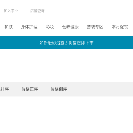
加入事业
店铺查询
护肤
身体护理
彩妆
营养健康
套装专区
本月促销
如新磨砂浴露即将售罄即下市
如新磨砂浴露即将售罄即下市
如新磨砂浴露即将售罄即下市
气排序
价格正序
价格倒序