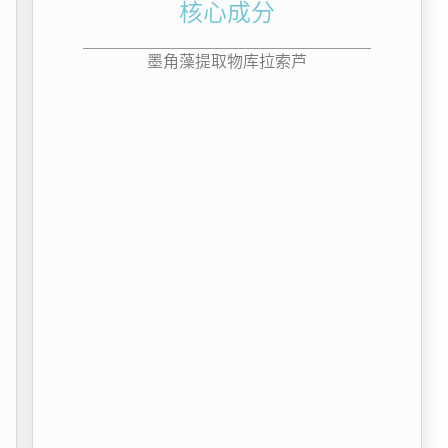
核心成分
墨角藻提取物库拉索芦