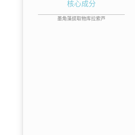
核心成分
墨角藻提取物库拉索芦