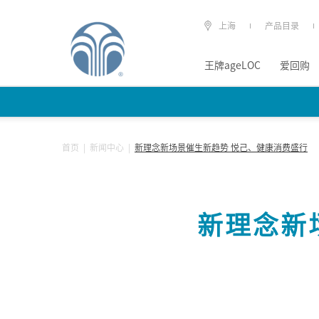
上海
产品目录
王牌ageLOC
爱回购
首页
|
新闻中心
|
新理念新场景催生新趋势 悦己、健康消费盛行
新理念新