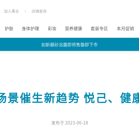
加入事业
店铺查询
护肤
身体护理
彩妆
营养健康
套装专区
本月促销
如新磨砂浴露即将售罄即下市
如新磨砂浴露即将售罄即下市
如新磨砂浴露即将售罄即下市
场景催生新趋势 悦己、健
发布于 2023-06-18