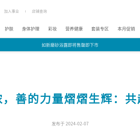
加入事业
店铺查询
护肤
身体护理
彩妆
营养健康
套装专区
本月促销
如新磨砂浴露即将售罄即下市
如新磨砂浴露即将售罄即下市
如新磨砂浴露即将售罄即下市
浓，善的力量熠熠生辉：共
发布于 2024-02-07