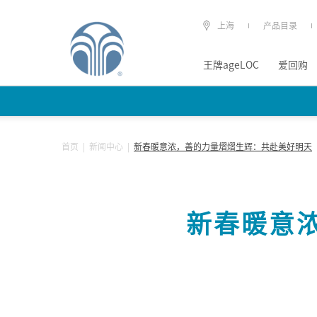
上海
产品目录
王牌ageLOC
爱回购
首页
|
新闻中心
|
新春暖意浓，善的力量熠熠生辉：共赴美好明天
新春暖意