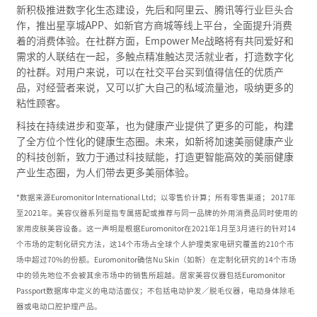
新积极推进数字化生态建设，先后和阿里云、腾讯等行业巨头合
作，推出星享城APP、如新官方商城等线上平台，全面提升消费
着的消费体验。在社群方面，Empower Me战略将有共同爱好和
需求的人联结在一起，多触点精准触达灵活就业者，打造数字化
的社群。对用户来说，可以在社交平台买到值得信任的优质产
品，对经营者来说，又可以扩大自己的私域流量池，吸纳更多的
粘性顾客。
科技在持续进步和变革，也为健康产业提供了更多的可能，构建
了全方位个性化的健康生态圈。未来，如新将加速美丽健康产业
的科技创新，致力于通过科技赋能，打造更智能高效的美丽健康
产业生态圈，为人们带去更多美丽体验。
*数据来源Euromonitor International Ltd；以零售价计算；所有零售渠道； 2017年
至2021年。美容仪器系列是指专属搭配或推荐与同一品牌的外用消费品同时使用的
家用皮肤美容设备。这一声明是根据Euromonitor在2021年1月至3月进行的针对14
个市场的定制化研究方法，这14个市场占全球个人护理类家电研究覆盖的210个市
场中超过70%的份额。Euromonitor确信Nu Skin（如新）在定制化研究的14个市场
中的领先地位不会被其余市场中的销售所超越。居家美容仪器包括Euromonitor
Passport数据库中定义的电动洁面仪；不包括电动护发／脱毛仪器，电动身体除毛
器或电动口腔护理产品。