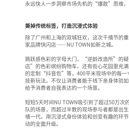
永远快人一步洞察市场先机的“爆款”思维，
撕掉传统标签，打造沉浸式体验
除了广州和上海的双城狂欢，这次千禧节的重
家品牌快闪店——NU TOWN如新之城。
跳跃感色彩的字母大门、“逆龄改造所”的疑
店”的色彩缤纷购物车、还有街心花园里充满
的定制“抖音包”等，400平米现场中的每
技新玩法。不仅让消费者能于线下亲身体验如
给予消费者自我表达的一个场景。
短短5天时间NU TOWN吸引到了超过50万
队的场景，而超过半数的现场参与者都是出生在1
禧一代。用沉浸式身份体验和创变有趣的环节
动的全面升级。