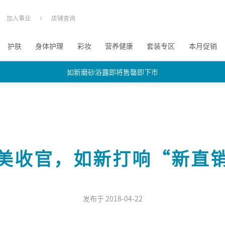
加入事业
店铺查询
护肤
身体护理
彩妆
营养健康
套装专区
本月促销
如新磨砂浴露即将售罄即下市
如新磨砂浴露即将售罄即下市
如新磨砂浴露即将售罄即下市
美收官，如新打响“新直
发布于 2018-04-22