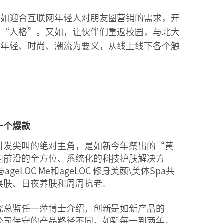
。如迎合互联网年轻人对朋友圈营销的需求，开
圈“人格”。又如，让伙伴们重返校园，与北大
以年轻、时尚、潮流为要义，从线上线下各个触
一个爆款
引发尖叫的绝对主角，是如新今年祭出的“黄
内前沿的全方位、系统化的科技护肤解决方
geLOC Me和ageLOC 修身美颜\美体Spa共
焕肤、日夜养肤和周周抗老。
究总监任一萍博士介绍，创新是如新产品的
品公司保守的产品路径不同，如新每一到两年，