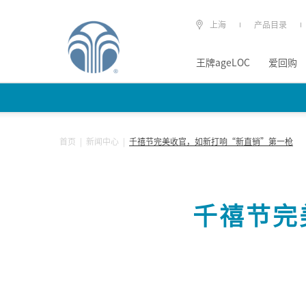
上海
产品目录
王牌ageLOC
爱回购
首页
|
新闻中心
|
千禧节完美收官，如新打响“新直销”第一枪
千禧节完