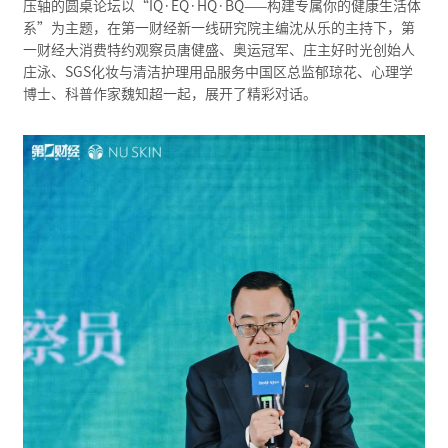
压轴的圆桌论坛以“IQ·EQ·HQ·BQ——构建专属你的健康生活体
系”为主题，在第一财经新一线研究院主编沈从乐的主持下，第
一财经大消费特约观察员唐健盛、奥运冠军、庄主好时光创始人
庄泳、SGS化妆与清洁护理用品服务中国区总监郁琼花、心理学
博士、科普作家魏知超一起，展开了精彩对话。